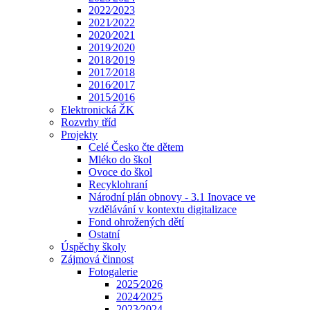
2022⁄2023
2021⁄2022
2020⁄2021
2019⁄2020
2018⁄2019
2017⁄2018
2016⁄2017
2015⁄2016
Elektronická ŽK
Rozvrhy tříd
Projekty
Celé Česko čte dětem
Mléko do škol
Ovoce do škol
Recyklohraní
Národní plán obnovy - 3.1 Inovace ve
vzdělávání v kontextu digitalizace
Fond ohrožených dětí
Ostatní
Úspěchy školy
Zájmová činnost
Fotogalerie
2025⁄2026
2024⁄2025
2023⁄2024