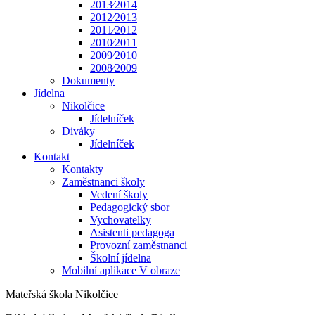
2013⁄2014
2012⁄2013
2011⁄2012
2010⁄2011
2009⁄2010
2008⁄2009
Dokumenty
Jídelna
Nikolčice
Jídelníček
Diváky
Jídelníček
Kontakt
Kontakty
Zaměstnanci školy
Vedení školy
Pedagogický sbor
Vychovatelky
Asistenti pedagoga
Provozní zaměstnanci
Školní jídelna
Mobilní aplikace V obraze
Mateřská škola Nikolčice