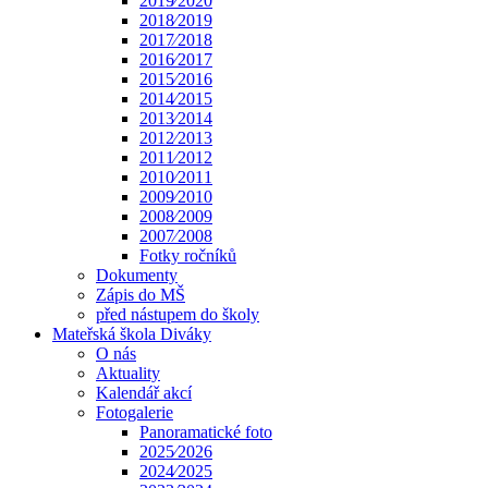
2019⁄2020
2018⁄2019
2017⁄2018
2016⁄2017
2015⁄2016
2014⁄2015
2013⁄2014
2012⁄2013
2011⁄2012
2010⁄2011
2009⁄2010
2008⁄2009
2007⁄2008
Fotky ročníků
Dokumenty
Zápis do MŠ
před nástupem do školy
Mateřská škola Diváky
O nás
Aktuality
Kalendář akcí
Fotogalerie
Panoramatické foto
2025⁄2026
2024⁄2025