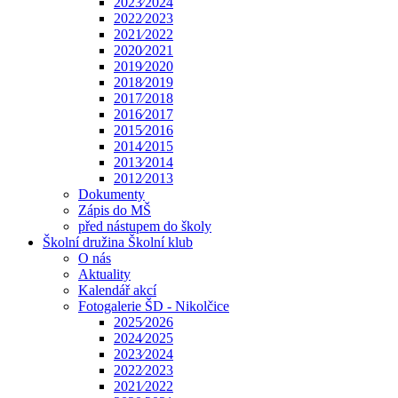
2023⁄2024
2022⁄2023
2021⁄2022
2020⁄2021
2019⁄2020
2018⁄2019
2017⁄2018
2016⁄2017
2015⁄2016
2014⁄2015
2013⁄2014
2012⁄2013
Dokumenty
Zápis do MŠ
před nástupem do školy
Školní družina Školní klub
O nás
Aktuality
Kalendář akcí
Fotogalerie ŠD - Nikolčice
2025⁄2026
2024⁄2025
2023⁄2024
2022⁄2023
2021⁄2022