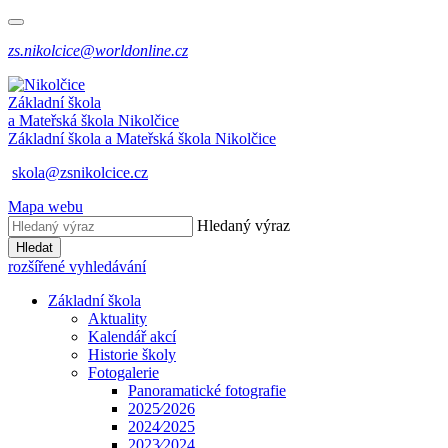
zs.nikolcice@worldonline.cz
Základní škola
a Mateřská škola
Nikolčice
Základní škola a Mateřská škola
Nikolčice
skola@zsnikolcice.cz
Mapa webu
Hledaný výraz
Hledat
rozšířené vyhledávání
Základní škola
Aktuality
Kalendář akcí
Historie školy
Fotogalerie
Panoramatické fotografie
2025⁄2026
2024⁄2025
2023⁄2024