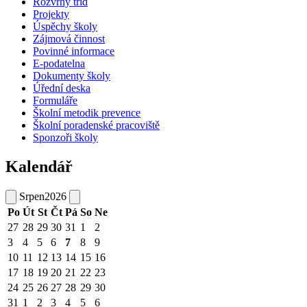
Rozvrhy tříd
Projekty
Úspěchy školy
Zájmová činnost
Povinné informace
E-podatelna
Dokumenty školy
Úřední deska
Formuláře
Školní metodik prevence
Školní poradenské pracoviště
Sponzoři školy
Kalendář
Srpen
2026
Po
Út
St
Čt
Pá
So
Ne
27
28
29
30
31
1
2
3
4
5
6
7
8
9
10
11
12
13
14
15
16
17
18
19
20
21
22
23
24
25
26
27
28
29
30
31
1
2
3
4
5
6