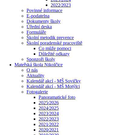
2022⁄2023
Povinné informace
E-podatelna
Dokumenty školy
Úřední deska
Formuláře
Školní metodik prevence
Školní poradenské pracoviště
Co může pomoci
Důležité odkazy
Sponzoři školy
Mateřská škola Nikolčice
O nás
Aktuality
Kalendář akcí - MŠ Sovičky
Kalendář akcí - MŠ Motýlci
Fotogalerie
Panoramatické foto
2025⁄2026
2024⁄2025
2023⁄2024
2022⁄2023
2021⁄2022
2020⁄2021