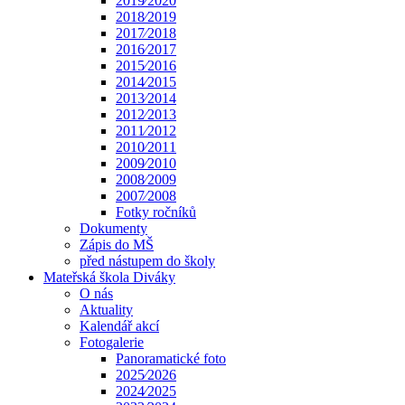
2019⁄2020
2018⁄2019
2017⁄2018
2016⁄2017
2015⁄2016
2014⁄2015
2013⁄2014
2012⁄2013
2011⁄2012
2010⁄2011
2009⁄2010
2008⁄2009
2007⁄2008
Fotky ročníků
Dokumenty
Zápis do MŠ
před nástupem do školy
Mateřská škola Diváky
O nás
Aktuality
Kalendář akcí
Fotogalerie
Panoramatické foto
2025⁄2026
2024⁄2025