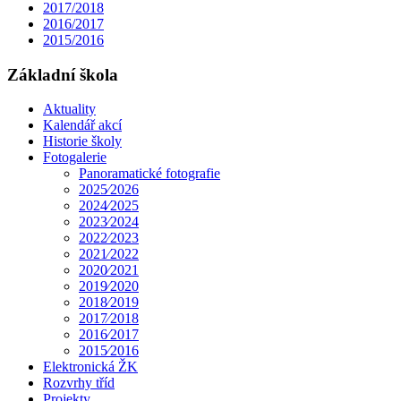
2017/2018
2016/2017
2015/2016
Základní škola
Aktuality
Kalendář akcí
Historie školy
Fotogalerie
Panoramatické fotografie
2025⁄2026
2024⁄2025
2023⁄2024
2022⁄2023
2021⁄2022
2020⁄2021
2019⁄2020
2018⁄2019
2017⁄2018
2016⁄2017
2015⁄2016
Elektronická ŽK
Rozvrhy tříd
Projekty