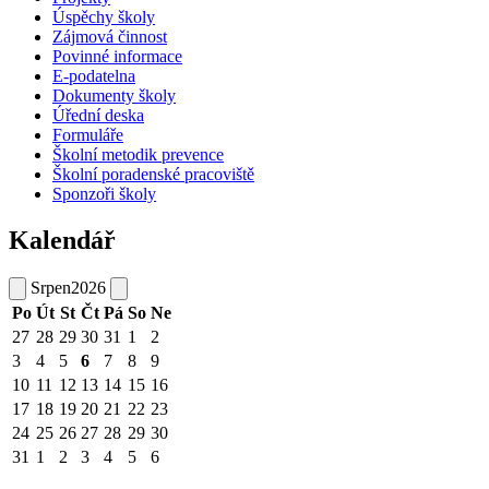
Úspěchy školy
Zájmová činnost
Povinné informace
E-podatelna
Dokumenty školy
Úřední deska
Formuláře
Školní metodik prevence
Školní poradenské pracoviště
Sponzoři školy
Kalendář
Srpen
2026
Po
Út
St
Čt
Pá
So
Ne
27
28
29
30
31
1
2
3
4
5
6
7
8
9
10
11
12
13
14
15
16
17
18
19
20
21
22
23
24
25
26
27
28
29
30
31
1
2
3
4
5
6