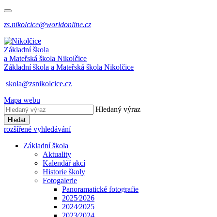
zs.nikolcice@worldonline.cz
Základní škola
a Mateřská škola
Nikolčice
Základní škola a Mateřská škola
Nikolčice
skola@zsnikolcice.cz
Mapa webu
Hledaný výraz
Hledat
rozšířené vyhledávání
Základní škola
Aktuality
Kalendář akcí
Historie školy
Fotogalerie
Panoramatické fotografie
2025⁄2026
2024⁄2025
2023⁄2024