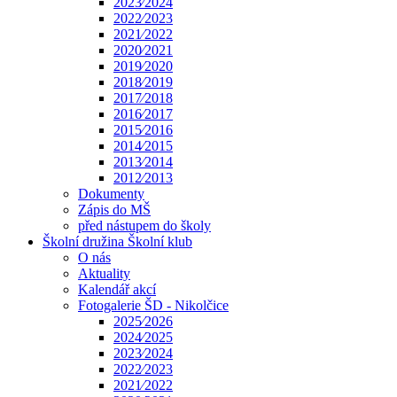
2023⁄2024
2022⁄2023
2021⁄2022
2020⁄2021
2019⁄2020
2018⁄2019
2017⁄2018
2016⁄2017
2015⁄2016
2014⁄2015
2013⁄2014
2012⁄2013
Dokumenty
Zápis do MŠ
před nástupem do školy
Školní družina Školní klub
O nás
Aktuality
Kalendář akcí
Fotogalerie ŠD - Nikolčice
2025⁄2026
2024⁄2025
2023⁄2024
2022⁄2023
2021⁄2022