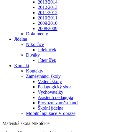
2013⁄2014
2012⁄2013
2011⁄2012
2010⁄2011
2009⁄2010
2008⁄2009
Dokumenty
Jídelna
Nikolčice
Jídelníček
Diváky
Jídelníček
Kontakt
Kontakty
Zaměstnanci školy
Vedení školy
Pedagogický sbor
Vychovatelky
Asistenti pedagoga
Provozní zaměstnanci
Školní jídelna
Mobilní aplikace V obraze
Mateřská škola Nikolčice