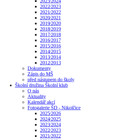
2023⁄2024
2022⁄2023
2021⁄2022
2020⁄2021
2019⁄2020
2018⁄2019
2017⁄2018
2016⁄2017
2015⁄2016
2014⁄2015
2013⁄2014
2012⁄2013
Dokumenty
Zápis do MŠ
před nástupem do školy
Školní družina Školní klub
O nás
Aktuality
Kalendář akcí
Fotogalerie ŠD - Nikolčice
2025⁄2026
2024⁄2025
2023⁄2024
2022⁄2023
2021⁄2022