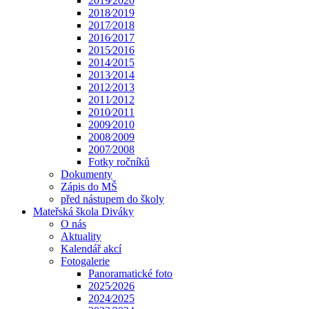
2019⁄2020
2018⁄2019
2017⁄2018
2016⁄2017
2015⁄2016
2014⁄2015
2013⁄2014
2012⁄2013
2011⁄2012
2010⁄2011
2009⁄2010
2008⁄2009
2007⁄2008
Fotky ročníků
Dokumenty
Zápis do MŠ
před nástupem do školy
Mateřská škola Diváky
O nás
Aktuality
Kalendář akcí
Fotogalerie
Panoramatické foto
2025⁄2026
2024⁄2025