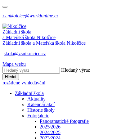
zs.nikolcice@worldonline.cz
Základní škola
a Mateřská škola
Nikolčice
Základní škola a Mateřská škola
Nikolčice
skola@zsnikolcice.cz
Mapa webu
Hledaný výraz
Hledat
rozšířené vyhledávání
Základní škola
Aktuality
Kalendář akcí
Historie školy
Fotogalerie
Panoramatické fotografie
2025⁄2026
2024⁄2025
2023⁄2024