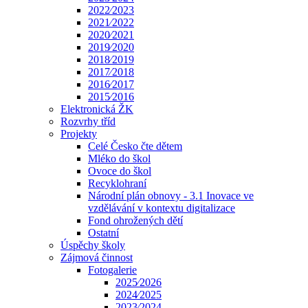
2022⁄2023
2021⁄2022
2020⁄2021
2019⁄2020
2018⁄2019
2017⁄2018
2016⁄2017
2015⁄2016
Elektronická ŽK
Rozvrhy tříd
Projekty
Celé Česko čte dětem
Mléko do škol
Ovoce do škol
Recyklohraní
Národní plán obnovy - 3.1 Inovace ve
vzdělávání v kontextu digitalizace
Fond ohrožených dětí
Ostatní
Úspěchy školy
Zájmová činnost
Fotogalerie
2025⁄2026
2024⁄2025
2023⁄2024