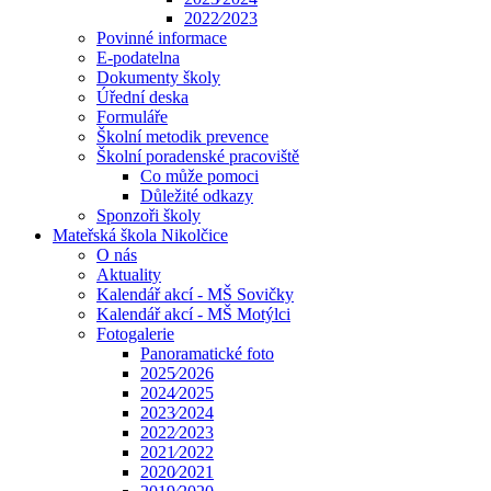
2022⁄2023
Povinné informace
E-podatelna
Dokumenty školy
Úřední deska
Formuláře
Školní metodik prevence
Školní poradenské pracoviště
Co může pomoci
Důležité odkazy
Sponzoři školy
Mateřská škola Nikolčice
O nás
Aktuality
Kalendář akcí - MŠ Sovičky
Kalendář akcí - MŠ Motýlci
Fotogalerie
Panoramatické foto
2025⁄2026
2024⁄2025
2023⁄2024
2022⁄2023
2021⁄2022
2020⁄2021