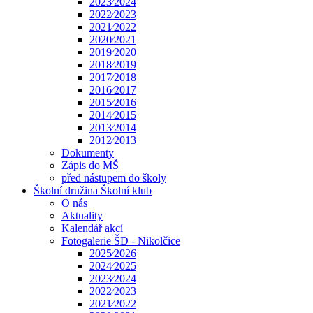
2023⁄2024
2022⁄2023
2021⁄2022
2020⁄2021
2019⁄2020
2018⁄2019
2017⁄2018
2016⁄2017
2015⁄2016
2014⁄2015
2013⁄2014
2012⁄2013
Dokumenty
Zápis do MŠ
před nástupem do školy
Školní družina Školní klub
O nás
Aktuality
Kalendář akcí
Fotogalerie ŠD - Nikolčice
2025⁄2026
2024⁄2025
2023⁄2024
2022⁄2023
2021⁄2022