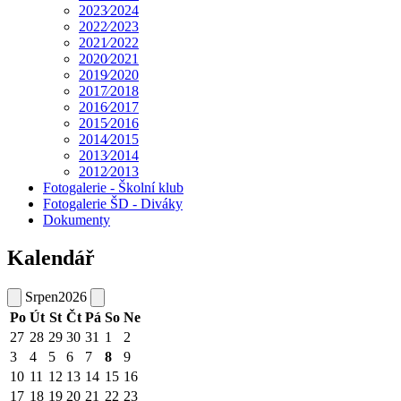
2023⁄2024
2022⁄2023
2021⁄2022
2020⁄2021
2019⁄2020
2017⁄2018
2016⁄2017
2015⁄2016
2014⁄2015
2013⁄2014
2012⁄2013
Fotogalerie - Školní klub
Fotogalerie ŠD - Diváky
Dokumenty
Kalendář
Srpen
2026
Po
Út
St
Čt
Pá
So
Ne
27
28
29
30
31
1
2
3
4
5
6
7
8
9
10
11
12
13
14
15
16
17
18
19
20
21
22
23