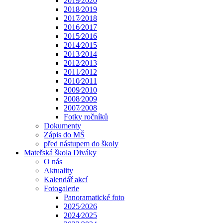
2019⁄2020
2018⁄2019
2017⁄2018
2016⁄2017
2015⁄2016
2014⁄2015
2013⁄2014
2012⁄2013
2011⁄2012
2010⁄2011
2009⁄2010
2008⁄2009
2007⁄2008
Fotky ročníků
Dokumenty
Zápis do MŠ
před nástupem do školy
Mateřská škola Diváky
O nás
Aktuality
Kalendář akcí
Fotogalerie
Panoramatické foto
2025⁄2026
2024⁄2025