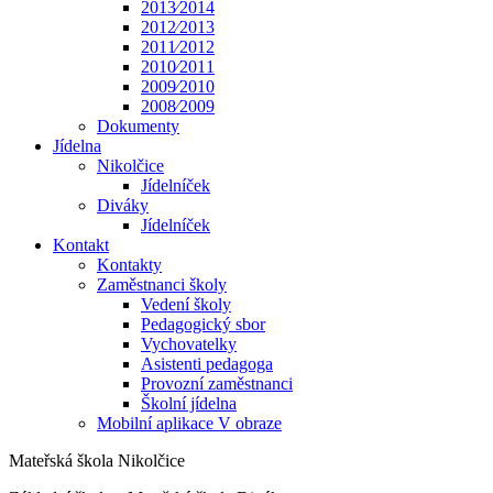
2013⁄2014
2012⁄2013
2011⁄2012
2010⁄2011
2009⁄2010
2008⁄2009
Dokumenty
Jídelna
Nikolčice
Jídelníček
Diváky
Jídelníček
Kontakt
Kontakty
Zaměstnanci školy
Vedení školy
Pedagogický sbor
Vychovatelky
Asistenti pedagoga
Provozní zaměstnanci
Školní jídelna
Mobilní aplikace V obraze
Mateřská škola Nikolčice