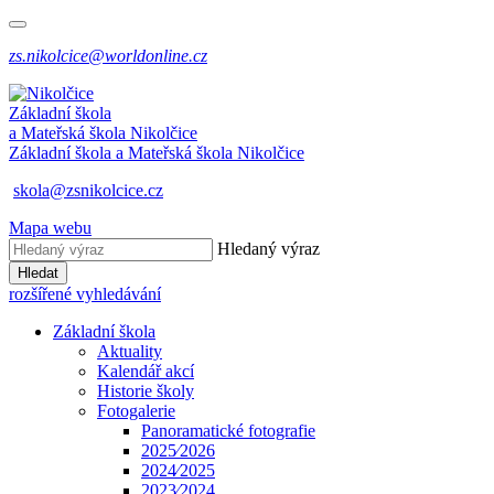
zs.nikolcice@worldonline.cz
Základní škola
a Mateřská škola
Nikolčice
Základní škola a Mateřská škola
Nikolčice
skola@zsnikolcice.cz
Mapa webu
Hledaný výraz
Hledat
rozšířené vyhledávání
Základní škola
Aktuality
Kalendář akcí
Historie školy
Fotogalerie
Panoramatické fotografie
2025⁄2026
2024⁄2025
2023⁄2024