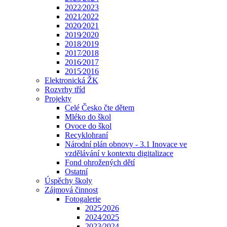
2022⁄2023
2021⁄2022
2020⁄2021
2019⁄2020
2018⁄2019
2017⁄2018
2016⁄2017
2015⁄2016
Elektronická ŽK
Rozvrhy tříd
Projekty
Celé Česko čte dětem
Mléko do škol
Ovoce do škol
Recyklohraní
Národní plán obnovy - 3.1 Inovace ve
vzdělávání v kontextu digitalizace
Fond ohrožených dětí
Ostatní
Úspěchy školy
Zájmová činnost
Fotogalerie
2025⁄2026
2024⁄2025
2023⁄2024