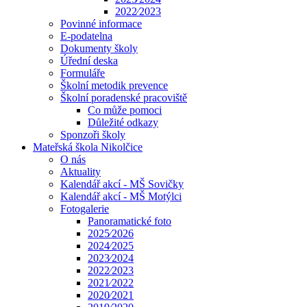
2022⁄2023
Povinné informace
E-podatelna
Dokumenty školy
Úřední deska
Formuláře
Školní metodik prevence
Školní poradenské pracoviště
Co může pomoci
Důležité odkazy
Sponzoři školy
Mateřská škola Nikolčice
O nás
Aktuality
Kalendář akcí - MŠ Sovičky
Kalendář akcí - MŠ Motýlci
Fotogalerie
Panoramatické foto
2025⁄2026
2024⁄2025
2023⁄2024
2022⁄2023
2021⁄2022
2020⁄2021