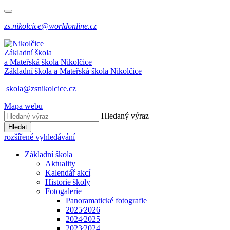
zs.nikolcice@worldonline.cz
Základní škola
a Mateřská škola
Nikolčice
Základní škola a Mateřská škola
Nikolčice
skola@zsnikolcice.cz
Mapa webu
Hledaný výraz
Hledat
rozšířené vyhledávání
Základní škola
Aktuality
Kalendář akcí
Historie školy
Fotogalerie
Panoramatické fotografie
2025⁄2026
2024⁄2025
2023⁄2024