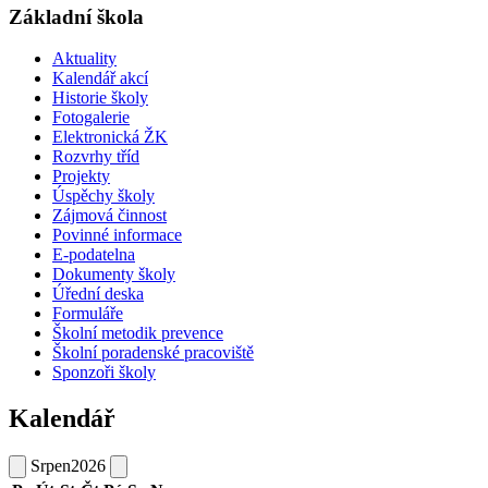
Základní škola
Aktuality
Kalendář akcí
Historie školy
Fotogalerie
Elektronická ŽK
Rozvrhy tříd
Projekty
Úspěchy školy
Zájmová činnost
Povinné informace
E-podatelna
Dokumenty školy
Úřední deska
Formuláře
Školní metodik prevence
Školní poradenské pracoviště
Sponzoři školy
Kalendář
Srpen
2026