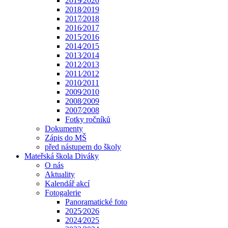
2019⁄2020
2018⁄2019
2017⁄2018
2016⁄2017
2015⁄2016
2014⁄2015
2013⁄2014
2012⁄2013
2011⁄2012
2010⁄2011
2009⁄2010
2008⁄2009
2007⁄2008
Fotky ročníků
Dokumenty
Zápis do MŠ
před nástupem do školy
Mateřská škola Diváky
O nás
Aktuality
Kalendář akcí
Fotogalerie
Panoramatické foto
2025⁄2026
2024⁄2025