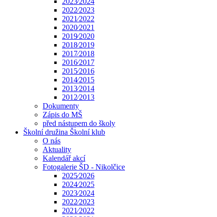
2023⁄2024
2022⁄2023
2021⁄2022
2020⁄2021
2019⁄2020
2018⁄2019
2017⁄2018
2016⁄2017
2015⁄2016
2014⁄2015
2013⁄2014
2012⁄2013
Dokumenty
Zápis do MŠ
před nástupem do školy
Školní družina Školní klub
O nás
Aktuality
Kalendář akcí
Fotogalerie ŠD - Nikolčice
2025⁄2026
2024⁄2025
2023⁄2024
2022⁄2023
2021⁄2022