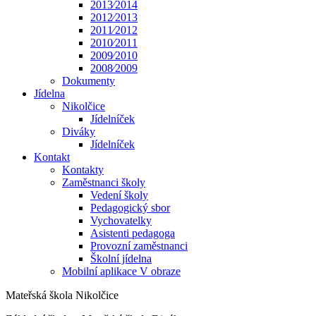
2013⁄2014
2012⁄2013
2011⁄2012
2010⁄2011
2009⁄2010
2008⁄2009
Dokumenty
Jídelna
Nikolčice
Jídelníček
Diváky
Jídelníček
Kontakt
Kontakty
Zaměstnanci školy
Vedení školy
Pedagogický sbor
Vychovatelky
Asistenti pedagoga
Provozní zaměstnanci
Školní jídelna
Mobilní aplikace V obraze
Mateřská škola Nikolčice