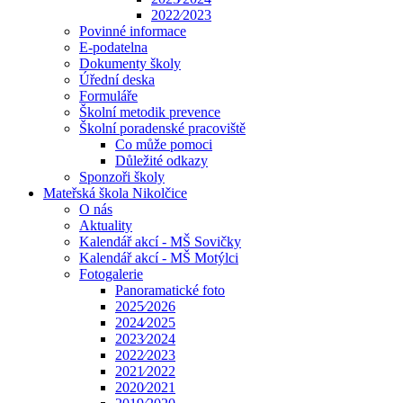
2022⁄2023
Povinné informace
E-podatelna
Dokumenty školy
Úřední deska
Formuláře
Školní metodik prevence
Školní poradenské pracoviště
Co může pomoci
Důležité odkazy
Sponzoři školy
Mateřská škola Nikolčice
O nás
Aktuality
Kalendář akcí - MŠ Sovičky
Kalendář akcí - MŠ Motýlci
Fotogalerie
Panoramatické foto
2025⁄2026
2024⁄2025
2023⁄2024
2022⁄2023
2021⁄2022
2020⁄2021