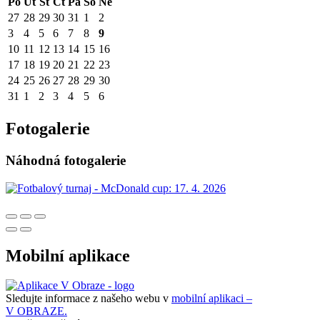
Po
Út
St
Čt
Pá
So
Ne
27
28
29
30
31
1
2
3
4
5
6
7
8
9
10
11
12
13
14
15
16
17
18
19
20
21
22
23
24
25
26
27
28
29
30
31
1
2
3
4
5
6
Fotogalerie
Náhodná fotogalerie
Mobilní aplikace
Sledujte informace z našeho webu v
mobilní aplikaci –
V OBRAZE.