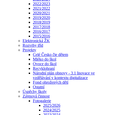
2022⁄2023
2021⁄2022
2020⁄2021
2019⁄2020
2018⁄2019
2017⁄2018
2016⁄2017
2015⁄2016
Elektronická ŽK
Rozvrhy tříd
Projekty
Celé Česko čte dětem
Mléko do škol
Ovoce do škol
Recyklohraní
Národní plán obnovy - 3.1 Inovace ve
vzdělávání v kontextu digitalizace
Fond ohrožených dětí
Ostatní
Úspěchy školy
Zájmová činnost
Fotogalerie
2025⁄2026
2024⁄2025
2023⁄2024