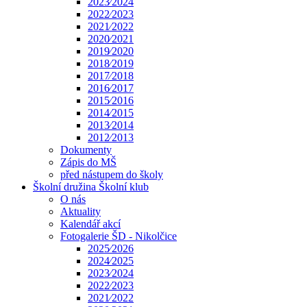
2023⁄2024
2022⁄2023
2021⁄2022
2020⁄2021
2019⁄2020
2018⁄2019
2017⁄2018
2016⁄2017
2015⁄2016
2014⁄2015
2013⁄2014
2012⁄2013
Dokumenty
Zápis do MŠ
před nástupem do školy
Školní družina Školní klub
O nás
Aktuality
Kalendář akcí
Fotogalerie ŠD - Nikolčice
2025⁄2026
2024⁄2025
2023⁄2024
2022⁄2023
2021⁄2022