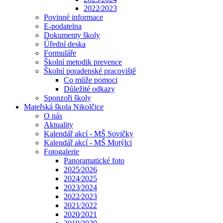
2022⁄2023
Povinné informace
E-podatelna
Dokumenty školy
Úřední deska
Formuláře
Školní metodik prevence
Školní poradenské pracoviště
Co může pomoci
Důležité odkazy
Sponzoři školy
Mateřská škola Nikolčice
O nás
Aktuality
Kalendář akcí - MŠ Sovičky
Kalendář akcí - MŠ Motýlci
Fotogalerie
Panoramatické foto
2025⁄2026
2024⁄2025
2023⁄2024
2022⁄2023
2021⁄2022
2020⁄2021