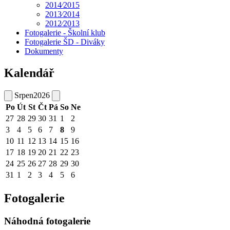
2014⁄2015
2013⁄2014
2012⁄2013
Fotogalerie - Školní klub
Fotogalerie ŠD - Diváky
Dokumenty
Kalendář
Srpen
2026
Po
Út
St
Čt
Pá
So
Ne
27
28
29
30
31
1
2
3
4
5
6
7
8
9
10
11
12
13
14
15
16
17
18
19
20
21
22
23
24
25
26
27
28
29
30
31
1
2
3
4
5
6
Fotogalerie
Náhodná fotogalerie