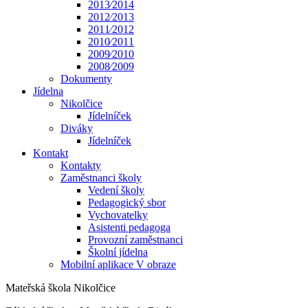
2013⁄2014
2012⁄2013
2011⁄2012
2010⁄2011
2009⁄2010
2008⁄2009
Dokumenty
Jídelna
Nikolčice
Jídelníček
Diváky
Jídelníček
Kontakt
Kontakty
Zaměstnanci školy
Vedení školy
Pedagogický sbor
Vychovatelky
Asistenti pedagoga
Provozní zaměstnanci
Školní jídelna
Mobilní aplikace V obraze
Mateřská škola Nikolčice