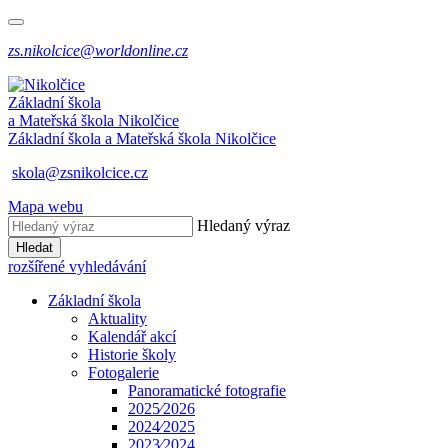
zs.nikolcice@worldonline.cz
Základní škola
a Mateřská škola
Nikolčice
Základní škola a Mateřská škola
Nikolčice
skola@zsnikolcice.cz
Mapa webu
Hledaný výraz
Hledat
rozšířené vyhledávání
Základní škola
Aktuality
Kalendář akcí
Historie školy
Fotogalerie
Panoramatické fotografie
2025⁄2026
2024⁄2025
2023⁄2024