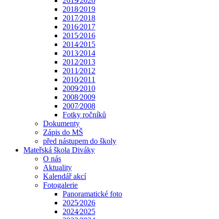
2019⁄2020
2018⁄2019
2017⁄2018
2016⁄2017
2015⁄2016
2014⁄2015
2013⁄2014
2012⁄2013
2011⁄2012
2010⁄2011
2009⁄2010
2008⁄2009
2007⁄2008
Fotky ročníků
Dokumenty
Zápis do MŠ
před nástupem do školy
Mateřská škola Diváky
O nás
Aktuality
Kalendář akcí
Fotogalerie
Panoramatické foto
2025⁄2026
2024⁄2025