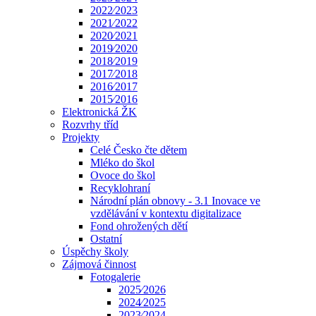
2022⁄2023
2021⁄2022
2020⁄2021
2019⁄2020
2018⁄2019
2017⁄2018
2016⁄2017
2015⁄2016
Elektronická ŽK
Rozvrhy tříd
Projekty
Celé Česko čte dětem
Mléko do škol
Ovoce do škol
Recyklohraní
Národní plán obnovy - 3.1 Inovace ve
vzdělávání v kontextu digitalizace
Fond ohrožených dětí
Ostatní
Úspěchy školy
Zájmová činnost
Fotogalerie
2025⁄2026
2024⁄2025
2023⁄2024