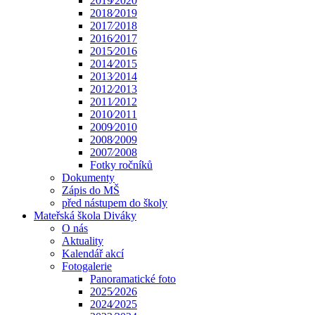
2019⁄2020
2018⁄2019
2017⁄2018
2016⁄2017
2015⁄2016
2014⁄2015
2013⁄2014
2012⁄2013
2011⁄2012
2010⁄2011
2009⁄2010
2008⁄2009
2007⁄2008
Fotky ročníků
Dokumenty
Zápis do MŠ
před nástupem do školy
Mateřská škola Diváky
O nás
Aktuality
Kalendář akcí
Fotogalerie
Panoramatické foto
2025⁄2026
2024⁄2025