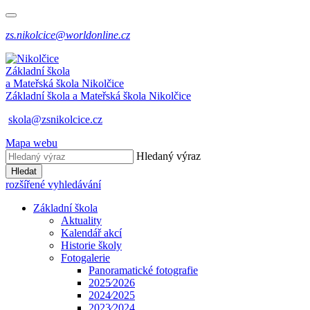
zs.nikolcice@worldonline.cz
Základní škola
a Mateřská škola
Nikolčice
Základní škola a Mateřská škola
Nikolčice
skola@zsnikolcice.cz
Mapa webu
Hledaný výraz
Hledat
rozšířené vyhledávání
Základní škola
Aktuality
Kalendář akcí
Historie školy
Fotogalerie
Panoramatické fotografie
2025⁄2026
2024⁄2025
2023⁄2024