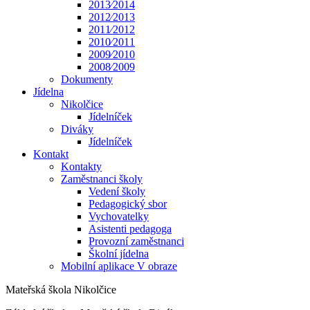
2013⁄2014
2012⁄2013
2011⁄2012
2010⁄2011
2009⁄2010
2008⁄2009
Dokumenty
Jídelna
Nikolčice
Jídelníček
Diváky
Jídelníček
Kontakt
Kontakty
Zaměstnanci školy
Vedení školy
Pedagogický sbor
Vychovatelky
Asistenti pedagoga
Provozní zaměstnanci
Školní jídelna
Mobilní aplikace V obraze
Mateřská škola Nikolčice