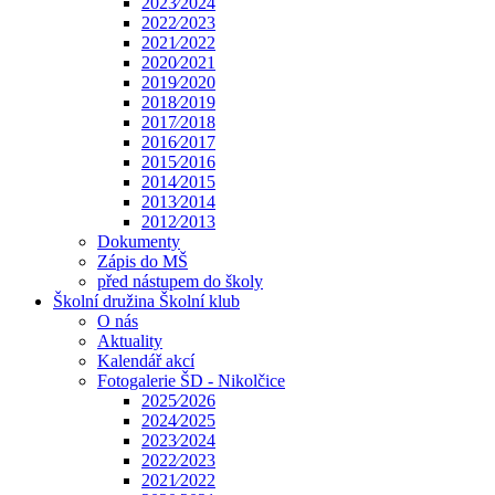
2023⁄2024
2022⁄2023
2021⁄2022
2020⁄2021
2019⁄2020
2018⁄2019
2017⁄2018
2016⁄2017
2015⁄2016
2014⁄2015
2013⁄2014
2012⁄2013
Dokumenty
Zápis do MŠ
před nástupem do školy
Školní družina Školní klub
O nás
Aktuality
Kalendář akcí
Fotogalerie ŠD - Nikolčice
2025⁄2026
2024⁄2025
2023⁄2024
2022⁄2023
2021⁄2022