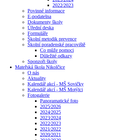
2022⁄2023
Povinné informace
E-podatelna
Dokumenty školy
Úřední deska
Formuláře
Školní metodik prevence
Školní poradenské pracoviště
Co může pomoci
Důležité odkazy
Sponzoři školy
Mateřská škola Nikolčice
O nás
Aktuality
Kalendář akcí - MŠ Sovičky
Kalendář akcí - MŠ Motýlci
Fotogalerie
Panoramatické foto
2025⁄2026
2024⁄2025
2023⁄2024
2022⁄2023
2021⁄2022
2020⁄2021