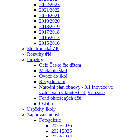
2022⁄2023
2021⁄2022
2020⁄2021
2019⁄2020
2018⁄2019
2017⁄2018
2016⁄2017
2015⁄2016
Elektronická ŽK
Rozvrhy tříd
Projekty
Celé Česko čte dětem
Mléko do škol
Ovoce do škol
Recyklohraní
Národní plán obnovy - 3.1 Inovace ve
vzdělávání v kontextu digitalizace
Fond ohrožených dětí
Ostatní
Úspěchy školy
Zájmová činnost
Fotogalerie
2025⁄2026
2024⁄2025
2023⁄2024