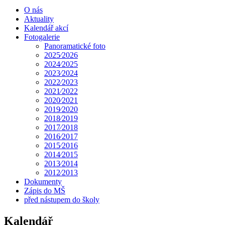
O nás
Aktuality
Kalendář akcí
Fotogalerie
Panoramatické foto
2025⁄2026
2024⁄2025
2023⁄2024
2022⁄2023
2021⁄2022
2020⁄2021
2019⁄2020
2018⁄2019
2017⁄2018
2016⁄2017
2015⁄2016
2014⁄2015
2013⁄2014
2012⁄2013
Dokumenty
Zápis do MŠ
před nástupem do školy
Kalendář