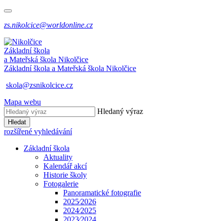
zs.nikolcice@worldonline.cz
Základní škola
a Mateřská škola
Nikolčice
Základní škola a Mateřská škola
Nikolčice
skola@zsnikolcice.cz
Mapa webu
Hledaný výraz
Hledat
rozšířené vyhledávání
Základní škola
Aktuality
Kalendář akcí
Historie školy
Fotogalerie
Panoramatické fotografie
2025⁄2026
2024⁄2025
2023⁄2024