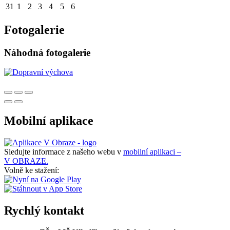
31
1
2
3
4
5
6
Fotogalerie
Náhodná fotogalerie
Mobilní aplikace
Sledujte informace z našeho webu v
mobilní aplikaci –
V OBRAZE.
Volně ke stažení:
Rychlý kontakt