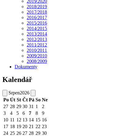
2019⁄2020
2018⁄2019
2017⁄2018
2016⁄2017
2015⁄2016
2014⁄2015
2013⁄2014
2012⁄2013
2011⁄2012
2010⁄2011
2009⁄2010
2008⁄2009
Dokumenty
Kalendář
Srpen
2026
Po
Út
St
Čt
Pá
So
Ne
27
28
29
30
31
1
2
3
4
5
6
7
8
9
10
11
12
13
14
15
16
17
18
19
20
21
22
23
24
25
26
27
28
29
30