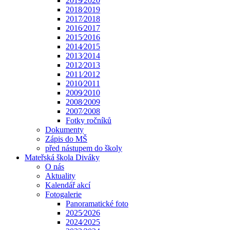
2019⁄2020
2018⁄2019
2017⁄2018
2016⁄2017
2015⁄2016
2014⁄2015
2013⁄2014
2012⁄2013
2011⁄2012
2010⁄2011
2009⁄2010
2008⁄2009
2007⁄2008
Fotky ročníků
Dokumenty
Zápis do MŠ
před nástupem do školy
Mateřská škola Diváky
O nás
Aktuality
Kalendář akcí
Fotogalerie
Panoramatické foto
2025⁄2026
2024⁄2025