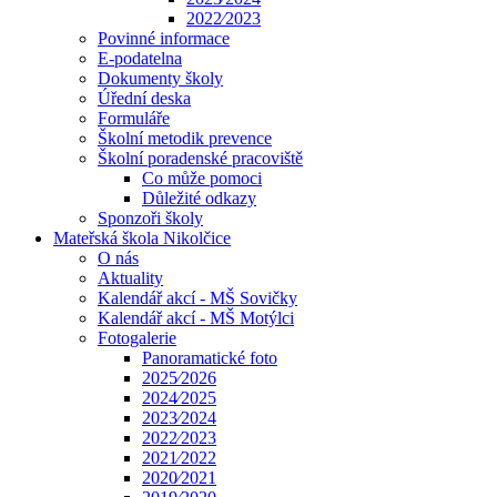
2022⁄2023
Povinné informace
E-podatelna
Dokumenty školy
Úřední deska
Formuláře
Školní metodik prevence
Školní poradenské pracoviště
Co může pomoci
Důležité odkazy
Sponzoři školy
Mateřská škola Nikolčice
O nás
Aktuality
Kalendář akcí - MŠ Sovičky
Kalendář akcí - MŠ Motýlci
Fotogalerie
Panoramatické foto
2025⁄2026
2024⁄2025
2023⁄2024
2022⁄2023
2021⁄2022
2020⁄2021