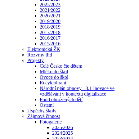
2022⁄2023
2021⁄2022
2020⁄2021
2019⁄2020
2018⁄2019
2017⁄2018
2016⁄2017
2015⁄2016
Elektronická ŽK
Rozvrhy tříd
Projekty
Celé Česko čte dětem
Mléko do škol
Ovoce do škol
Recyklohraní
Národní plán obnovy - 3.1 Inovace ve
vzdělávání v kontextu digitalizace
Fond ohrožených dětí
Ostatní
Úspěchy školy
Zájmová činnost
Fotogalerie
2025⁄2026
2024⁄2025
2023⁄2024