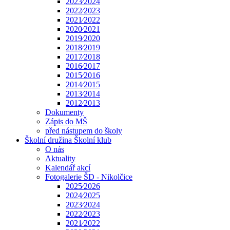
2023⁄2024
2022⁄2023
2021⁄2022
2020⁄2021
2019⁄2020
2018⁄2019
2017⁄2018
2016⁄2017
2015⁄2016
2014⁄2015
2013⁄2014
2012⁄2013
Dokumenty
Zápis do MŠ
před nástupem do školy
Školní družina Školní klub
O nás
Aktuality
Kalendář akcí
Fotogalerie ŠD - Nikolčice
2025⁄2026
2024⁄2025
2023⁄2024
2022⁄2023
2021⁄2022