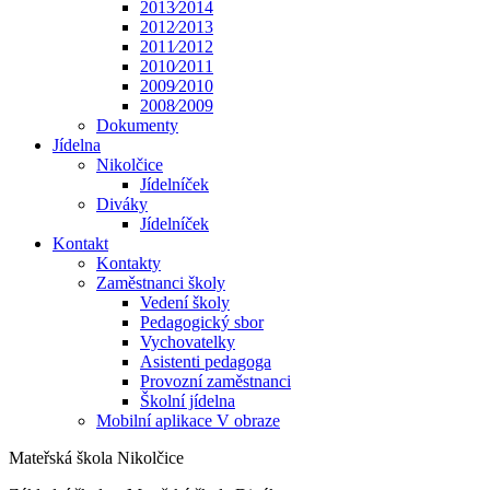
2013⁄2014
2012⁄2013
2011⁄2012
2010⁄2011
2009⁄2010
2008⁄2009
Dokumenty
Jídelna
Nikolčice
Jídelníček
Diváky
Jídelníček
Kontakt
Kontakty
Zaměstnanci školy
Vedení školy
Pedagogický sbor
Vychovatelky
Asistenti pedagoga
Provozní zaměstnanci
Školní jídelna
Mobilní aplikace V obraze
Mateřská škola Nikolčice