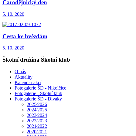
Čarodějnický den
5. 10. 2020
Cesta ke hvězdám
5. 10. 2020
Školní družina Školní klub
O nás
Aktuality
Kalendář akcí
Fotogalerie ŠD - Nikolčice
Fotogalerie - Školní klub
Fotogalerie ŠD - Diváky
2025⁄2026
2024⁄2025
2023⁄2024
2022⁄2023
2021⁄2022
2020⁄2021