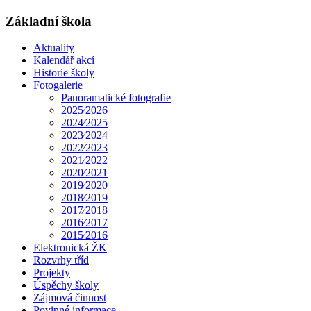
Základní škola
Aktuality
Kalendář akcí
Historie školy
Fotogalerie
Panoramatické fotografie
2025⁄2026
2024⁄2025
2023⁄2024
2022⁄2023
2021⁄2022
2020⁄2021
2019⁄2020
2018⁄2019
2017⁄2018
2016⁄2017
2015⁄2016
Elektronická ŽK
Rozvrhy tříd
Projekty
Úspěchy školy
Zájmová činnost
Povinné informace