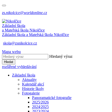
zs.nikolcice@worldonline.cz
Základní škola
a Mateřská škola
Nikolčice
Základní škola a Mateřská škola
Nikolčice
skola@zsnikolcice.cz
Mapa webu
Hledaný výraz
Hledat
rozšířené vyhledávání
Základní škola
Aktuality
Kalendář akcí
Historie školy
Fotogalerie
Panoramatické fotografie
2025⁄2026
2024⁄2025
2023⁄2024