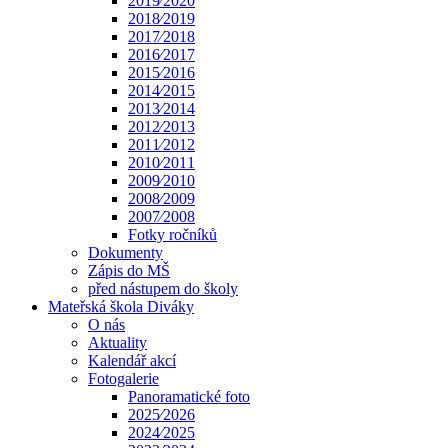
2019⁄2020
2018⁄2019
2017⁄2018
2016⁄2017
2015⁄2016
2014⁄2015
2013⁄2014
2012⁄2013
2011⁄2012
2010⁄2011
2009⁄2010
2008⁄2009
2007⁄2008
Fotky ročníků
Dokumenty
Zápis do MŠ
před nástupem do školy
Mateřská škola Diváky
O nás
Aktuality
Kalendář akcí
Fotogalerie
Panoramatické foto
2025⁄2026
2024⁄2025