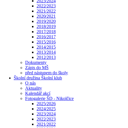
2023⁄2024
2022⁄2023
2021⁄2022
2020⁄2021
2019⁄2020
2018⁄2019
2017⁄2018
2016⁄2017
2015⁄2016
2014⁄2015
2013⁄2014
2012⁄2013
Dokumenty
Zápis do MŠ
před nástupem do školy
Školní družina Školní klub
O nás
Aktuality
Kalendář akcí
Fotogalerie ŠD - Nikolčice
2025⁄2026
2024⁄2025
2023⁄2024
2022⁄2023
2021⁄2022