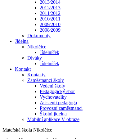
2013⁄2014
2012⁄2013
2011⁄2012
2010⁄2011
2009⁄2010
2008⁄2009
Dokumenty
Jídelna
Nikolčice
Jídelníček
Diváky
Jídelníček
Kontakt
Kontakty
Zaměstnanci školy
Vedení školy
Pedagogický sbor
Vychovatelky
Asistenti pedagoga
Provozní zaměstnanci
Školní jídelna
Mobilní aplikace V obraze
Mateřská škola Nikolčice