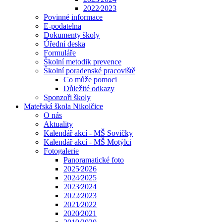
2022⁄2023
Povinné informace
E-podatelna
Dokumenty školy
Úřední deska
Formuláře
Školní metodik prevence
Školní poradenské pracoviště
Co může pomoci
Důležité odkazy
Sponzoři školy
Mateřská škola Nikolčice
O nás
Aktuality
Kalendář akcí - MŠ Sovičky
Kalendář akcí - MŠ Motýlci
Fotogalerie
Panoramatické foto
2025⁄2026
2024⁄2025
2023⁄2024
2022⁄2023
2021⁄2022
2020⁄2021