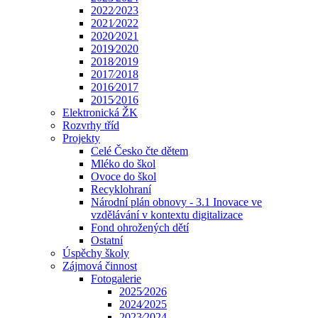
2022⁄2023
2021⁄2022
2020⁄2021
2019⁄2020
2018⁄2019
2017⁄2018
2016⁄2017
2015⁄2016
Elektronická ŽK
Rozvrhy tříd
Projekty
Celé Česko čte dětem
Mléko do škol
Ovoce do škol
Recyklohraní
Národní plán obnovy - 3.1 Inovace ve
vzdělávání v kontextu digitalizace
Fond ohrožených dětí
Ostatní
Úspěchy školy
Zájmová činnost
Fotogalerie
2025⁄2026
2024⁄2025
2023⁄2024