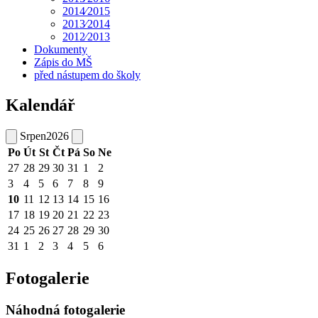
2014⁄2015
2013⁄2014
2012⁄2013
Dokumenty
Zápis do MŠ
před nástupem do školy
Kalendář
Srpen
2026
Po
Út
St
Čt
Pá
So
Ne
27
28
29
30
31
1
2
3
4
5
6
7
8
9
10
11
12
13
14
15
16
17
18
19
20
21
22
23
24
25
26
27
28
29
30
31
1
2
3
4
5
6
Fotogalerie
Náhodná fotogalerie