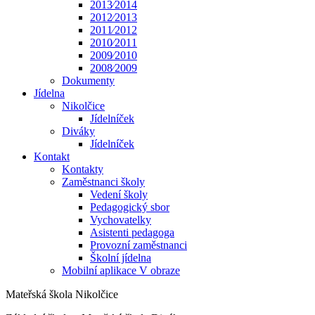
2013⁄2014
2012⁄2013
2011⁄2012
2010⁄2011
2009⁄2010
2008⁄2009
Dokumenty
Jídelna
Nikolčice
Jídelníček
Diváky
Jídelníček
Kontakt
Kontakty
Zaměstnanci školy
Vedení školy
Pedagogický sbor
Vychovatelky
Asistenti pedagoga
Provozní zaměstnanci
Školní jídelna
Mobilní aplikace V obraze
Mateřská škola Nikolčice