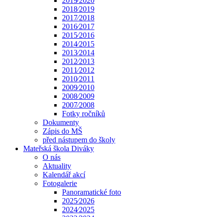
2019⁄2020
2018⁄2019
2017⁄2018
2016⁄2017
2015⁄2016
2014⁄2015
2013⁄2014
2012⁄2013
2011⁄2012
2010⁄2011
2009⁄2010
2008⁄2009
2007⁄2008
Fotky ročníků
Dokumenty
Zápis do MŠ
před nástupem do školy
Mateřská škola Diváky
O nás
Aktuality
Kalendář akcí
Fotogalerie
Panoramatické foto
2025⁄2026
2024⁄2025