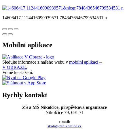
14606417 1124416090939571 7848436546799534531 n
Mobilní aplikace
Sledujte informace z našeho webu v
mobilní aplikaci –
V OBRAZE.
Volně ke stažení:
Rychlý kontakt
ZŠ a MŠ Nikolčice, příspěvková organizace
Nikolčice 79, 691 71
e-mail:
skola@zsnikolcice.cz