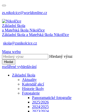
zs.nikolcice@worldonline.cz
Základní škola
a Mateřská škola
Nikolčice
Základní škola a Mateřská škola
Nikolčice
skola@zsnikolcice.cz
Mapa webu
Hledaný výraz
Hledat
rozšířené vyhledávání
Základní škola
Aktuality
Kalendář akcí
Historie školy
Fotogalerie
Panoramatické fotografie
2025⁄2026
2024⁄2025
2023⁄2024