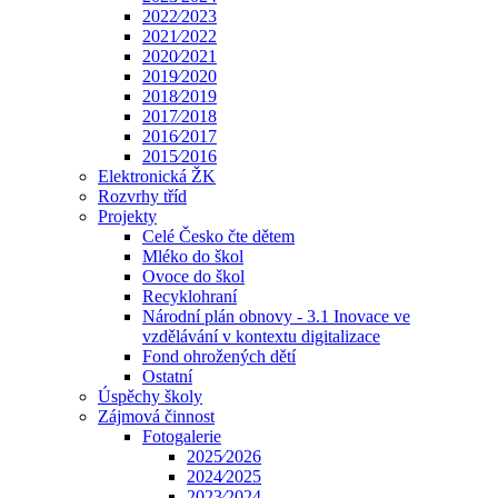
2022⁄2023
2021⁄2022
2020⁄2021
2019⁄2020
2018⁄2019
2017⁄2018
2016⁄2017
2015⁄2016
Elektronická ŽK
Rozvrhy tříd
Projekty
Celé Česko čte dětem
Mléko do škol
Ovoce do škol
Recyklohraní
Národní plán obnovy - 3.1 Inovace ve
vzdělávání v kontextu digitalizace
Fond ohrožených dětí
Ostatní
Úspěchy školy
Zájmová činnost
Fotogalerie
2025⁄2026
2024⁄2025
2023⁄2024