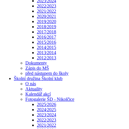
2023⁄2024
2022⁄2023
2021⁄2022
2020⁄2021
2019⁄2020
2018⁄2019
2017⁄2018
2016⁄2017
2015⁄2016
2014⁄2015
2013⁄2014
2012⁄2013
Dokumenty
Zápis do MŠ
před nástupem do školy
Školní družina Školní klub
O nás
Aktuality
Kalendář akcí
Fotogalerie ŠD - Nikolčice
2025⁄2026
2024⁄2025
2023⁄2024
2022⁄2023
2021⁄2022