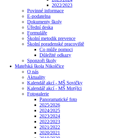
2022⁄2023
Povinné informace
E-podatelna
Dokumenty školy
Úřední deska
Formuláře
Školní metodik prevence
Školní poradenské pracoviště
Co může pomoci
Důležité odkazy
Sponzoři školy
Mateřská škola Nikolčice
O nás
Aktuality
Kalendář akcí - MŠ Sovičky
Kalendář akcí - MŠ Motýlci
Fotogalerie
Panoramatické foto
2025⁄2026
2024⁄2025
2023⁄2024
2022⁄2023
2021⁄2022
2020⁄2021