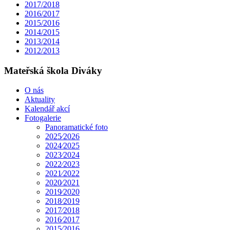
2017/2018
2016/2017
2015/2016
2014/2015
2013/2014
2012/2013
Mateřská škola Diváky
O nás
Aktuality
Kalendář akcí
Fotogalerie
Panoramatické foto
2025⁄2026
2024⁄2025
2023⁄2024
2022⁄2023
2021⁄2022
2020⁄2021
2019⁄2020
2018⁄2019
2017⁄2018
2016⁄2017
2015⁄2016