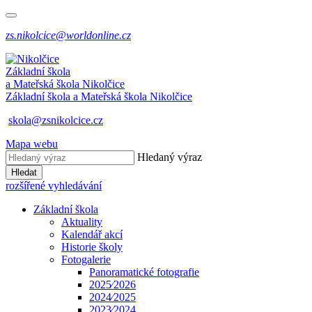
zs.nikolcice@worldonline.cz
Základní škola
a Mateřská škola
Nikolčice
Základní škola a Mateřská škola
Nikolčice
skola@zsnikolcice.cz
Mapa webu
Hledaný výraz
Hledat
rozšířené vyhledávání
Základní škola
Aktuality
Kalendář akcí
Historie školy
Fotogalerie
Panoramatické fotografie
2025⁄2026
2024⁄2025
2023⁄2024