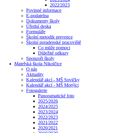
2022⁄2023
Povinné informace
E-podatelna
Dokumenty školy
Úřední deska
Formuláře
Školní metodik prevence
Školní poradenské pracoviště
Co může pomoci
Důležité odkazy
Sponzoři školy
Mateřská škola Nikolčice
O nás
Aktuality
Kalendář akcí - MŠ Sovičky
Kalendář akcí - MŠ Motýlci
Fotogalerie
Panoramatické foto
2025⁄2026
2024⁄2025
2023⁄2024
2022⁄2023
2021⁄2022
2020⁄2021