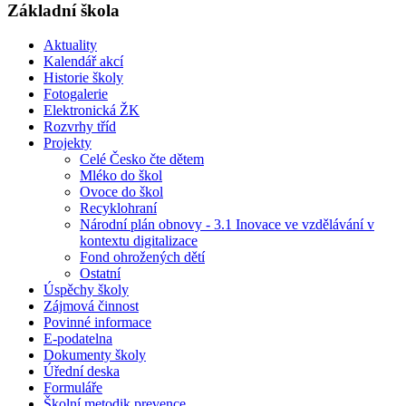
Základní škola
Aktuality
Kalendář akcí
Historie školy
Fotogalerie
Elektronická ŽK
Rozvrhy tříd
Projekty
Celé Česko čte dětem
Mléko do škol
Ovoce do škol
Recyklohraní
Národní plán obnovy - 3.1 Inovace ve vzdělávání v
kontextu digitalizace
Fond ohrožených dětí
Ostatní
Úspěchy školy
Zájmová činnost
Povinné informace
E-podatelna
Dokumenty školy
Úřední deska
Formuláře
Školní metodik prevence