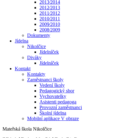
2013⁄2014
2012⁄2013
2011⁄2012
2010⁄2011
2009⁄2010
2008⁄2009
Dokumenty
Jídelna
Nikolčice
Jídelníček
Diváky
Jídelníček
Kontakt
Kontakty
Zaměstnanci školy
Vedení školy
Pedagogický sbor
Vychovatelky
Asistenti pedagoga
Provozní zaměstnanci
Školní jídelna
Mobilní aplikace V obraze
Mateřská škola Nikolčice