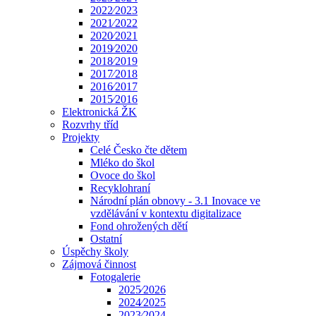
2022⁄2023
2021⁄2022
2020⁄2021
2019⁄2020
2018⁄2019
2017⁄2018
2016⁄2017
2015⁄2016
Elektronická ŽK
Rozvrhy tříd
Projekty
Celé Česko čte dětem
Mléko do škol
Ovoce do škol
Recyklohraní
Národní plán obnovy - 3.1 Inovace ve
vzdělávání v kontextu digitalizace
Fond ohrožených dětí
Ostatní
Úspěchy školy
Zájmová činnost
Fotogalerie
2025⁄2026
2024⁄2025
2023⁄2024