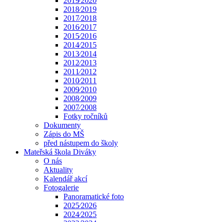
2019⁄2020
2018⁄2019
2017⁄2018
2016⁄2017
2015⁄2016
2014⁄2015
2013⁄2014
2012⁄2013
2011⁄2012
2010⁄2011
2009⁄2010
2008⁄2009
2007⁄2008
Fotky ročníků
Dokumenty
Zápis do MŠ
před nástupem do školy
Mateřská škola Diváky
O nás
Aktuality
Kalendář akcí
Fotogalerie
Panoramatické foto
2025⁄2026
2024⁄2025