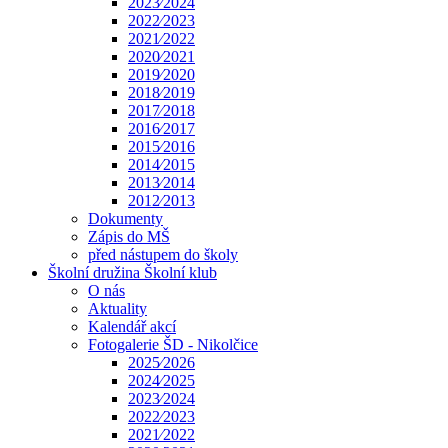
2023⁄2024
2022⁄2023
2021⁄2022
2020⁄2021
2019⁄2020
2018⁄2019
2017⁄2018
2016⁄2017
2015⁄2016
2014⁄2015
2013⁄2014
2012⁄2013
Dokumenty
Zápis do MŠ
před nástupem do školy
Školní družina Školní klub
O nás
Aktuality
Kalendář akcí
Fotogalerie ŠD - Nikolčice
2025⁄2026
2024⁄2025
2023⁄2024
2022⁄2023
2021⁄2022