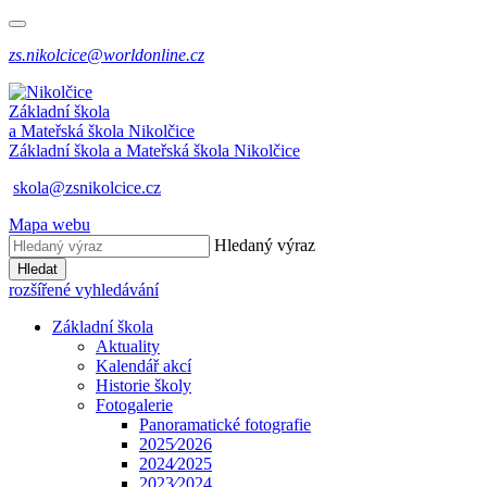
zs.nikolcice@worldonline.cz
Základní škola
a Mateřská škola
Nikolčice
Základní škola a Mateřská škola
Nikolčice
skola@zsnikolcice.cz
Mapa webu
Hledaný výraz
Hledat
rozšířené vyhledávání
Základní škola
Aktuality
Kalendář akcí
Historie školy
Fotogalerie
Panoramatické fotografie
2025⁄2026
2024⁄2025
2023⁄2024