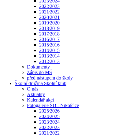
2023⁄2024
2022⁄2023
2021⁄2022
2020⁄2021
2019⁄2020
2018⁄2019
2017⁄2018
2016⁄2017
2015⁄2016
2014⁄2015
2013⁄2014
2012⁄2013
Dokumenty
Zápis do MŠ
před nástupem do školy
Školní družina Školní klub
O nás
Aktuality
Kalendář akcí
Fotogalerie ŠD - Nikolčice
2025⁄2026
2024⁄2025
2023⁄2024
2022⁄2023
2021⁄2022