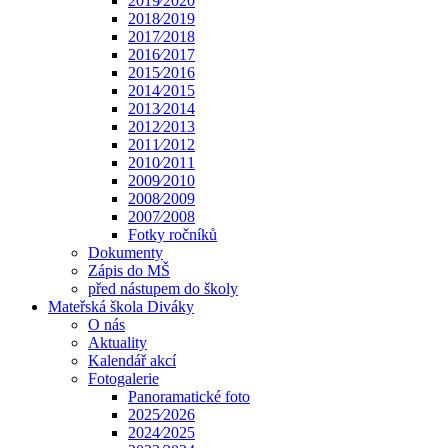
2019⁄2020
2018⁄2019
2017⁄2018
2016⁄2017
2015⁄2016
2014⁄2015
2013⁄2014
2012⁄2013
2011⁄2012
2010⁄2011
2009⁄2010
2008⁄2009
2007⁄2008
Fotky ročníků
Dokumenty
Zápis do MŠ
před nástupem do školy
Mateřská škola Diváky
O nás
Aktuality
Kalendář akcí
Fotogalerie
Panoramatické foto
2025⁄2026
2024⁄2025