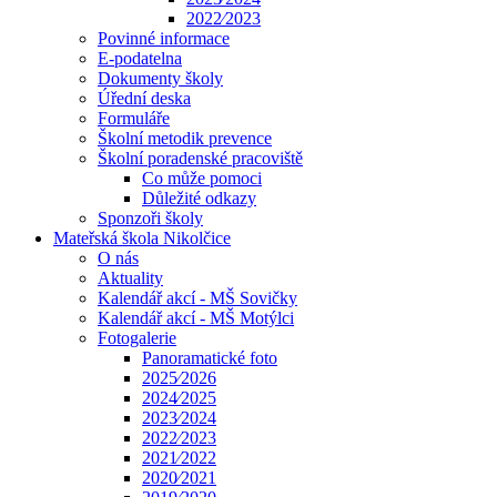
2022⁄2023
Povinné informace
E-podatelna
Dokumenty školy
Úřední deska
Formuláře
Školní metodik prevence
Školní poradenské pracoviště
Co může pomoci
Důležité odkazy
Sponzoři školy
Mateřská škola Nikolčice
O nás
Aktuality
Kalendář akcí - MŠ Sovičky
Kalendář akcí - MŠ Motýlci
Fotogalerie
Panoramatické foto
2025⁄2026
2024⁄2025
2023⁄2024
2022⁄2023
2021⁄2022
2020⁄2021