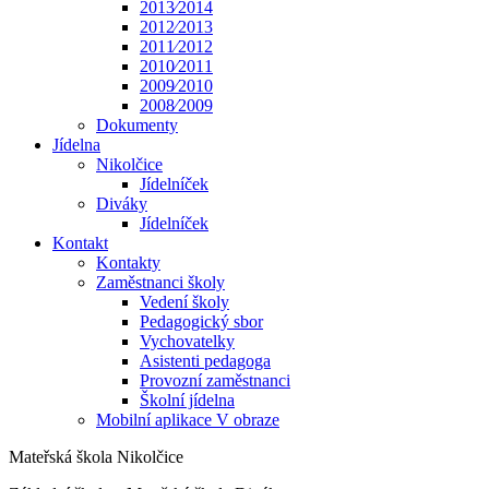
2013⁄2014
2012⁄2013
2011⁄2012
2010⁄2011
2009⁄2010
2008⁄2009
Dokumenty
Jídelna
Nikolčice
Jídelníček
Diváky
Jídelníček
Kontakt
Kontakty
Zaměstnanci školy
Vedení školy
Pedagogický sbor
Vychovatelky
Asistenti pedagoga
Provozní zaměstnanci
Školní jídelna
Mobilní aplikace V obraze
Mateřská škola Nikolčice