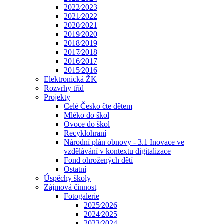
2022⁄2023
2021⁄2022
2020⁄2021
2019⁄2020
2018⁄2019
2017⁄2018
2016⁄2017
2015⁄2016
Elektronická ŽK
Rozvrhy tříd
Projekty
Celé Česko čte dětem
Mléko do škol
Ovoce do škol
Recyklohraní
Národní plán obnovy - 3.1 Inovace ve
vzdělávání v kontextu digitalizace
Fond ohrožených dětí
Ostatní
Úspěchy školy
Zájmová činnost
Fotogalerie
2025⁄2026
2024⁄2025
2023⁄2024