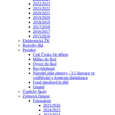
2022⁄2023
2021⁄2022
2020⁄2021
2019⁄2020
2018⁄2019
2017⁄2018
2016⁄2017
2015⁄2016
Elektronická ŽK
Rozvrhy tříd
Projekty
Celé Česko čte dětem
Mléko do škol
Ovoce do škol
Recyklohraní
Národní plán obnovy - 3.1 Inovace ve
vzdělávání v kontextu digitalizace
Fond ohrožených dětí
Ostatní
Úspěchy školy
Zájmová činnost
Fotogalerie
2025⁄2026
2024⁄2025
2023⁄2024