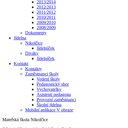
2013⁄2014
2012⁄2013
2011⁄2012
2010⁄2011
2009⁄2010
2008⁄2009
Dokumenty
Jídelna
Nikolčice
Jídelníček
Diváky
Jídelníček
Kontakt
Kontakty
Zaměstnanci školy
Vedení školy
Pedagogický sbor
Vychovatelky
Asistenti pedagoga
Provozní zaměstnanci
Školní jídelna
Mobilní aplikace V obraze
Mateřská škola Nikolčice