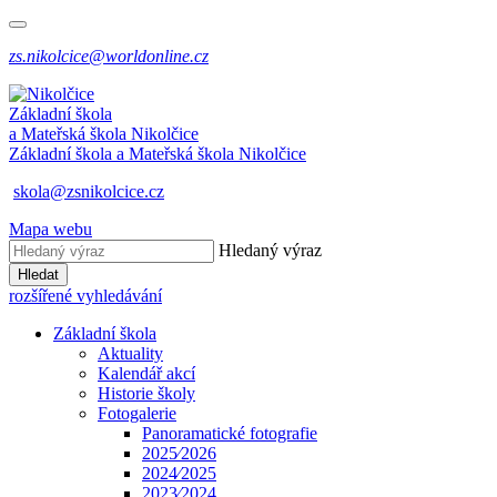
zs.nikolcice@worldonline.cz
Základní škola
a Mateřská škola
Nikolčice
Základní škola a Mateřská škola
Nikolčice
skola@zsnikolcice.cz
Mapa webu
Hledaný výraz
Hledat
rozšířené vyhledávání
Základní škola
Aktuality
Kalendář akcí
Historie školy
Fotogalerie
Panoramatické fotografie
2025⁄2026
2024⁄2025
2023⁄2024