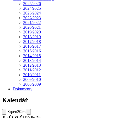
2025⁄2026
2024⁄2025
2023⁄2024
2022⁄2023
2021⁄2022
2020⁄2021
2019⁄2020
2018⁄2019
2017⁄2018
2016⁄2017
2015⁄2016
2014⁄2015
2013⁄2014
2012⁄2013
2011⁄2012
2010⁄2011
2009⁄2010
2008⁄2009
Dokumenty
Kalendář
Srpen
2026
Po
Út
St
Čt
Pá
So
Ne