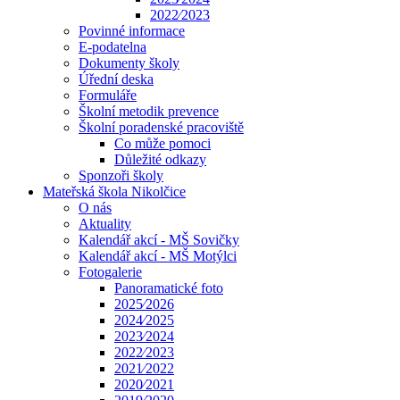
2022⁄2023
Povinné informace
E-podatelna
Dokumenty školy
Úřední deska
Formuláře
Školní metodik prevence
Školní poradenské pracoviště
Co může pomoci
Důležité odkazy
Sponzoři školy
Mateřská škola Nikolčice
O nás
Aktuality
Kalendář akcí - MŠ Sovičky
Kalendář akcí - MŠ Motýlci
Fotogalerie
Panoramatické foto
2025⁄2026
2024⁄2025
2023⁄2024
2022⁄2023
2021⁄2022
2020⁄2021