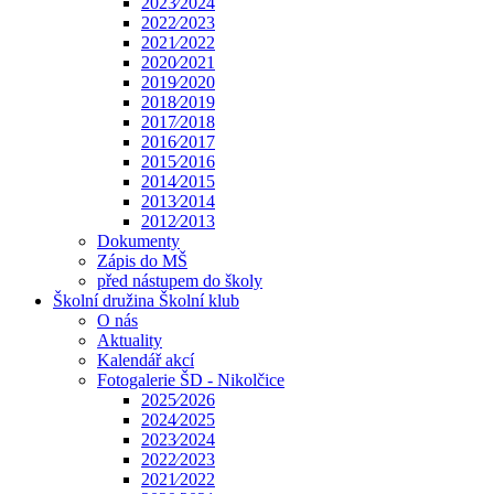
2023⁄2024
2022⁄2023
2021⁄2022
2020⁄2021
2019⁄2020
2018⁄2019
2017⁄2018
2016⁄2017
2015⁄2016
2014⁄2015
2013⁄2014
2012⁄2013
Dokumenty
Zápis do MŠ
před nástupem do školy
Školní družina Školní klub
O nás
Aktuality
Kalendář akcí
Fotogalerie ŠD - Nikolčice
2025⁄2026
2024⁄2025
2023⁄2024
2022⁄2023
2021⁄2022