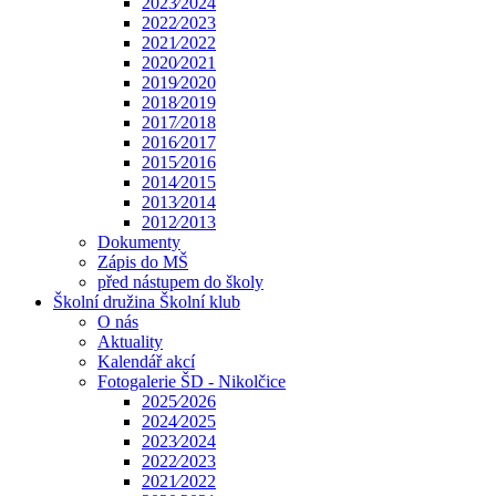
2023⁄2024
2022⁄2023
2021⁄2022
2020⁄2021
2019⁄2020
2018⁄2019
2017⁄2018
2016⁄2017
2015⁄2016
2014⁄2015
2013⁄2014
2012⁄2013
Dokumenty
Zápis do MŠ
před nástupem do školy
Školní družina Školní klub
O nás
Aktuality
Kalendář akcí
Fotogalerie ŠD - Nikolčice
2025⁄2026
2024⁄2025
2023⁄2024
2022⁄2023
2021⁄2022