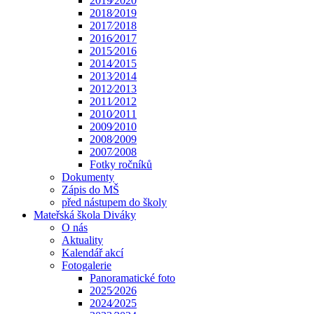
2019⁄2020
2018⁄2019
2017⁄2018
2016⁄2017
2015⁄2016
2014⁄2015
2013⁄2014
2012⁄2013
2011⁄2012
2010⁄2011
2009⁄2010
2008⁄2009
2007⁄2008
Fotky ročníků
Dokumenty
Zápis do MŠ
před nástupem do školy
Mateřská škola Diváky
O nás
Aktuality
Kalendář akcí
Fotogalerie
Panoramatické foto
2025⁄2026
2024⁄2025