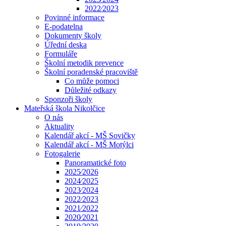
2022⁄2023
Povinné informace
E-podatelna
Dokumenty školy
Úřední deska
Formuláře
Školní metodik prevence
Školní poradenské pracoviště
Co může pomoci
Důležité odkazy
Sponzoři školy
Mateřská škola Nikolčice
O nás
Aktuality
Kalendář akcí - MŠ Sovičky
Kalendář akcí - MŠ Motýlci
Fotogalerie
Panoramatické foto
2025⁄2026
2024⁄2025
2023⁄2024
2022⁄2023
2021⁄2022
2020⁄2021