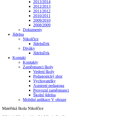
2013⁄2014
2012⁄2013
2011⁄2012
2010⁄2011
2009⁄2010
2008⁄2009
Dokumenty
Jídelna
Nikolčice
Jídelníček
Diváky
Jídelníček
Kontakt
Kontakty
Zaměstnanci školy
Vedení školy
Pedagogický sbor
Vychovatelky
Asistenti pedagoga
Provozní zaměstnanci
Školní jídelna
Mobilní aplikace V obraze
Mateřská škola Nikolčice