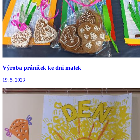
Výroba prániček ke dni matek
19. 5. 2023