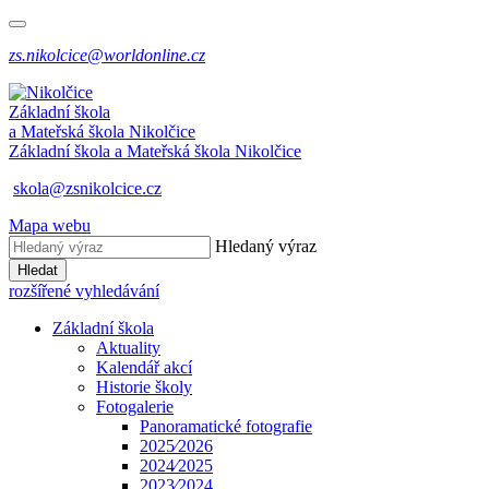
zs.nikolcice@worldonline.cz
Základní škola
a Mateřská škola
Nikolčice
Základní škola a Mateřská škola
Nikolčice
skola@zsnikolcice.cz
Mapa webu
Hledaný výraz
Hledat
rozšířené vyhledávání
Základní škola
Aktuality
Kalendář akcí
Historie školy
Fotogalerie
Panoramatické fotografie
2025⁄2026
2024⁄2025
2023⁄2024