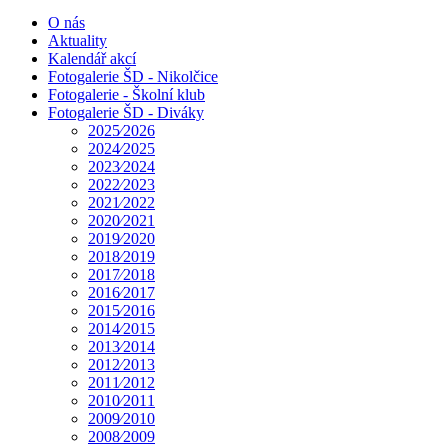
O nás
Aktuality
Kalendář akcí
Fotogalerie ŠD - Nikolčice
Fotogalerie - Školní klub
Fotogalerie ŠD - Diváky
2025⁄2026
2024⁄2025
2023⁄2024
2022⁄2023
2021⁄2022
2020⁄2021
2019⁄2020
2018⁄2019
2017⁄2018
2016⁄2017
2015⁄2016
2014⁄2015
2013⁄2014
2012⁄2013
2011⁄2012
2010⁄2011
2009⁄2010
2008⁄2009