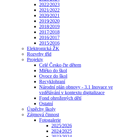
2022⁄2023
2021⁄2022
2020⁄2021
2019⁄2020
2018⁄2019
2017⁄2018
2016⁄2017
2015⁄2016
Elektronická ŽK
Rozvrhy tříd
Projekty
Celé Česko čte dětem
Mléko do škol
Ovoce do škol
Recyklohraní
Národní plán obnovy - 3.1 Inovace ve
vzdělávání v kontextu digitalizace
Fond ohrožených dětí
Ostatní
Úspěchy školy
Zájmová činnost
Fotogalerie
2025⁄2026
2024⁄2025
2023⁄2024