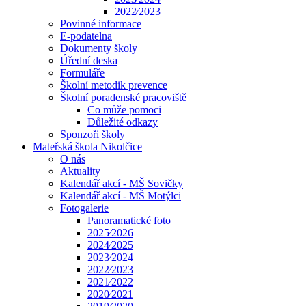
2022⁄2023
Povinné informace
E-podatelna
Dokumenty školy
Úřední deska
Formuláře
Školní metodik prevence
Školní poradenské pracoviště
Co může pomoci
Důležité odkazy
Sponzoři školy
Mateřská škola Nikolčice
O nás
Aktuality
Kalendář akcí - MŠ Sovičky
Kalendář akcí - MŠ Motýlci
Fotogalerie
Panoramatické foto
2025⁄2026
2024⁄2025
2023⁄2024
2022⁄2023
2021⁄2022
2020⁄2021