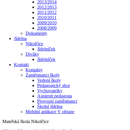
2013⁄2014
2012⁄2013
2011⁄2012
2010⁄2011
2009⁄2010
2008⁄2009
Dokumenty
Jídelna
Nikolčice
Jídelníček
Diváky
Jídelníček
Kontakt
Kontakty
Zaměstnanci školy
Vedení školy
Pedagogický sbor
Vychovatelky
Asistenti pedagoga
Provozní zaměstnanci
Školní jídelna
Mobilní aplikace V obraze
Mateřská škola Nikolčice