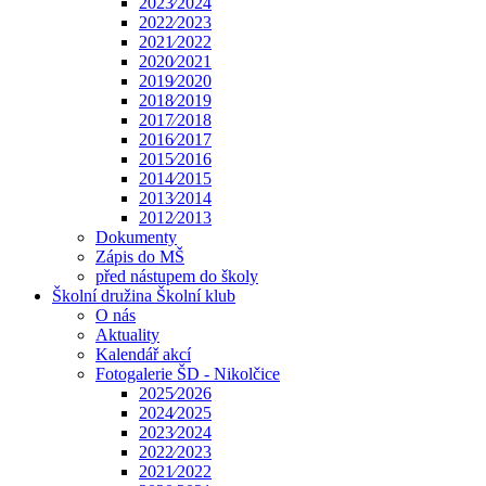
2023⁄2024
2022⁄2023
2021⁄2022
2020⁄2021
2019⁄2020
2018⁄2019
2017⁄2018
2016⁄2017
2015⁄2016
2014⁄2015
2013⁄2014
2012⁄2013
Dokumenty
Zápis do MŠ
před nástupem do školy
Školní družina Školní klub
O nás
Aktuality
Kalendář akcí
Fotogalerie ŠD - Nikolčice
2025⁄2026
2024⁄2025
2023⁄2024
2022⁄2023
2021⁄2022