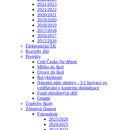
2022⁄2023
2021⁄2022
2020⁄2021
2019⁄2020
2018⁄2019
2017⁄2018
2016⁄2017
2015⁄2016
Elektronická ŽK
Rozvrhy tříd
Projekty
Celé Česko čte dětem
Mléko do škol
Ovoce do škol
Recyklohraní
Národní plán obnovy - 3.1 Inovace ve
vzdělávání v kontextu digitalizace
Fond ohrožených dětí
Ostatní
Úspěchy školy
Zájmová činnost
Fotogalerie
2025⁄2026
2024⁄2025
2023⁄2024