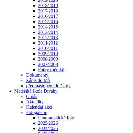
2019⁄2020
2018⁄2019
2017⁄2018
2016⁄2017
2015⁄2016
2014⁄2015
2013⁄2014
2012⁄2013
2011⁄2012
2010⁄2011
2009⁄2010
2008⁄2009
2007⁄2008
Fotky ročníků
Dokumenty
Zápis do MŠ
před nástupem do školy
Mateřská škola Diváky
O nás
Aktuality
Kalendář akcí
Fotogalerie
Panoramatické foto
2025⁄2026
2024⁄2025