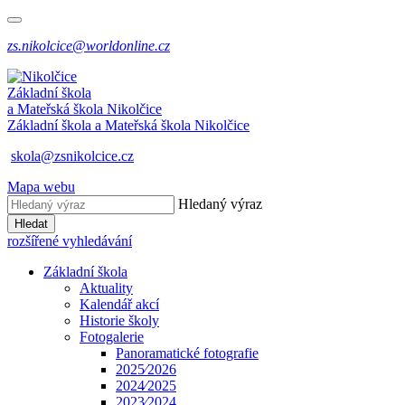
zs.nikolcice@worldonline.cz
Základní škola
a Mateřská škola
Nikolčice
Základní škola a Mateřská škola
Nikolčice
skola@zsnikolcice.cz
Mapa webu
Hledaný výraz
Hledat
rozšířené vyhledávání
Základní škola
Aktuality
Kalendář akcí
Historie školy
Fotogalerie
Panoramatické fotografie
2025⁄2026
2024⁄2025
2023⁄2024