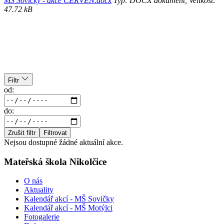
MŠ Sovičky - akce ČERVEN.docx
Typ: DOCX dokument, Velikost:
47.72 kB
Filtr
od:
do:
Zrušit filtr
Filtrovat
Nejsou dostupné žádné aktuální akce.
Mateřská škola Nikolčice
O nás
Aktuality
Kalendář akcí - MŠ Sovičky
Kalendář akcí - MŠ Motýlci
Fotogalerie