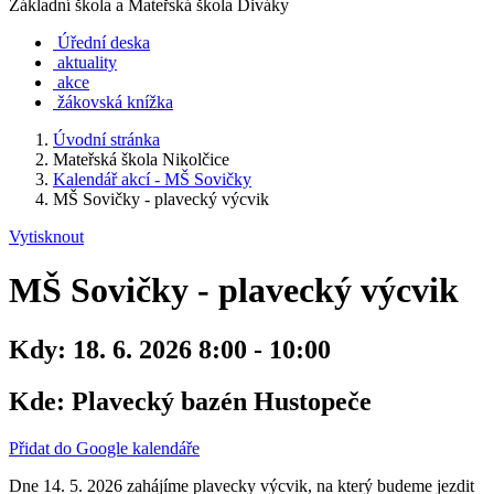
Základní škola a Mateřská škola Diváky
Úřední deska
aktuality
akce
žákovská knížka
Úvodní stránka
Mateřská škola Nikolčice
Kalendář akcí - MŠ Sovičky
MŠ Sovičky - plavecký výcvik
Vytisknout
MŠ Sovičky - plavecký výcvik
Kdy:
18. 6. 2026 8:00 - 10:00
Kde:
Plavecký bazén Hustopeče
Přidat do Google kalendáře
Dne 14. 5. 2026 zahájíme plavecky výcvik, na který budeme jezdit