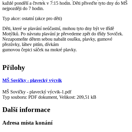
každé pondělí a čtvrtek v 7:15 hodin. Děti přiveďte tyto dny do MŠ
nejpozději do 7 hodin.
Typ akce: ostatní (akce pro děti)
Děti, které se plavání neúčastní, mohou tyto dny být ve třídě
Motýlků. Po návratu plavání je převedeme zpět do třídy Soviček.
Nezapomeňte dětem sebou nabalit osušku, plavky, gumové
přezůvky, láhev pitím, dívkám
gumovou čepici sáček na mokré plavky.
Přílohy
MŠ Sovičky - plavecký výcvik
MŠ Sovičky - plavecký výcvik-1.pdf
Typ souboru: PDF dokument, Velikost: 209,51 kB
Další informace
Adresa místa konání