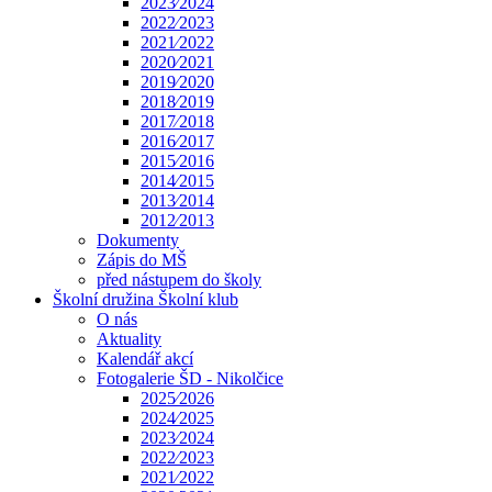
2023⁄2024
2022⁄2023
2021⁄2022
2020⁄2021
2019⁄2020
2018⁄2019
2017⁄2018
2016⁄2017
2015⁄2016
2014⁄2015
2013⁄2014
2012⁄2013
Dokumenty
Zápis do MŠ
před nástupem do školy
Školní družina Školní klub
O nás
Aktuality
Kalendář akcí
Fotogalerie ŠD - Nikolčice
2025⁄2026
2024⁄2025
2023⁄2024
2022⁄2023
2021⁄2022