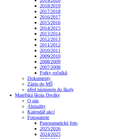
2019⁄2020
2018⁄2019
2017⁄2018
2016⁄2017
2015⁄2016
2014⁄2015
2013⁄2014
2012⁄2013
2011⁄2012
2010⁄2011
2009⁄2010
2008⁄2009
2007⁄2008
Fotky ročníků
Dokumenty
Zápis do MŠ
před nástupem do školy
Mateřská škola Diváky
O nás
Aktuality
Kalendář akcí
Fotogalerie
Panoramatické foto
2025⁄2026
2024⁄2025