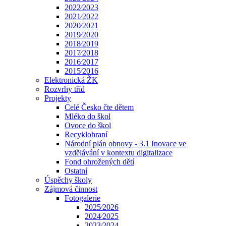
2022⁄2023
2021⁄2022
2020⁄2021
2019⁄2020
2018⁄2019
2017⁄2018
2016⁄2017
2015⁄2016
Elektronická ŽK
Rozvrhy tříd
Projekty
Celé Česko čte dětem
Mléko do škol
Ovoce do škol
Recyklohraní
Národní plán obnovy - 3.1 Inovace ve
vzdělávání v kontextu digitalizace
Fond ohrožených dětí
Ostatní
Úspěchy školy
Zájmová činnost
Fotogalerie
2025⁄2026
2024⁄2025
2023⁄2024