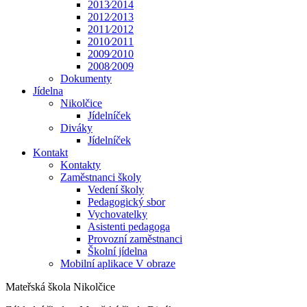
2013⁄2014
2012⁄2013
2011⁄2012
2010⁄2011
2009⁄2010
2008⁄2009
Dokumenty
Jídelna
Nikolčice
Jídelníček
Diváky
Jídelníček
Kontakt
Kontakty
Zaměstnanci školy
Vedení školy
Pedagogický sbor
Vychovatelky
Asistenti pedagoga
Provozní zaměstnanci
Školní jídelna
Mobilní aplikace V obraze
Mateřská škola Nikolčice