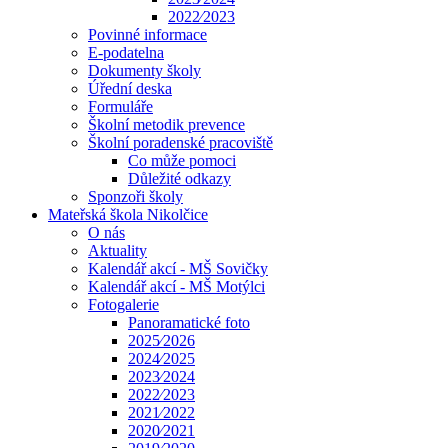
2022⁄2023
Povinné informace
E-podatelna
Dokumenty školy
Úřední deska
Formuláře
Školní metodik prevence
Školní poradenské pracoviště
Co může pomoci
Důležité odkazy
Sponzoři školy
Mateřská škola Nikolčice
O nás
Aktuality
Kalendář akcí - MŠ Sovičky
Kalendář akcí - MŠ Motýlci
Fotogalerie
Panoramatické foto
2025⁄2026
2024⁄2025
2023⁄2024
2022⁄2023
2021⁄2022
2020⁄2021