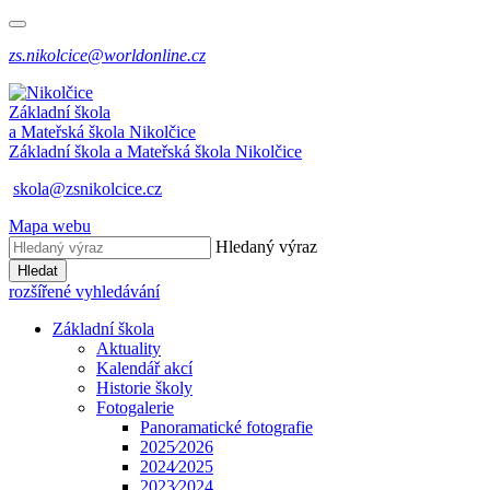
zs.nikolcice@worldonline.cz
Základní škola
a Mateřská škola
Nikolčice
Základní škola a Mateřská škola
Nikolčice
skola@zsnikolcice.cz
Mapa webu
Hledaný výraz
Hledat
rozšířené vyhledávání
Základní škola
Aktuality
Kalendář akcí
Historie školy
Fotogalerie
Panoramatické fotografie
2025⁄2026
2024⁄2025
2023⁄2024