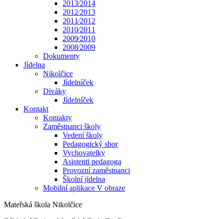
2013⁄2014
2012⁄2013
2011⁄2012
2010⁄2011
2009⁄2010
2008⁄2009
Dokumenty
Jídelna
Nikolčice
Jídelníček
Diváky
Jídelníček
Kontakt
Kontakty
Zaměstnanci školy
Vedení školy
Pedagogický sbor
Vychovatelky
Asistenti pedagoga
Provozní zaměstnanci
Školní jídelna
Mobilní aplikace V obraze
Mateřská škola Nikolčice