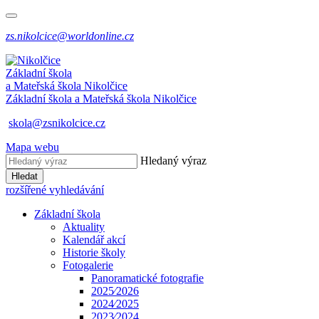
zs.nikolcice@worldonline.cz
Základní škola
a Mateřská škola
Nikolčice
Základní škola a Mateřská škola
Nikolčice
skola@zsnikolcice.cz
Mapa webu
Hledaný výraz
Hledat
rozšířené vyhledávání
Základní škola
Aktuality
Kalendář akcí
Historie školy
Fotogalerie
Panoramatické fotografie
2025⁄2026
2024⁄2025
2023⁄2024