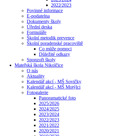
2022⁄2023
Povinné informace
E-podatelna
Dokumenty školy
Úřední deska
Formuláře
Školní metodik prevence
Školní poradenské pracoviště
Co může pomoci
Důležité odkazy
Sponzoři školy
Mateřská škola Nikolčice
O nás
Aktuality
Kalendář akcí - MŠ Sovičky
Kalendář akcí - MŠ Motýlci
Fotogalerie
Panoramatické foto
2025⁄2026
2024⁄2025
2023⁄2024
2022⁄2023
2021⁄2022
2020⁄2021