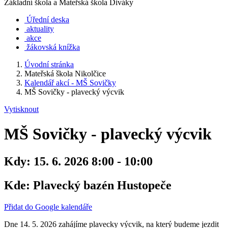
Základní škola a Mateřská škola Diváky
Úřední deska
aktuality
akce
žákovská knížka
Úvodní stránka
Mateřská škola Nikolčice
Kalendář akcí - MŠ Sovičky
MŠ Sovičky - plavecký výcvik
Vytisknout
MŠ Sovičky - plavecký výcvik
Kdy:
15. 6. 2026 8:00 - 10:00
Kde:
Plavecký bazén Hustopeče
Přidat do Google kalendáře
Dne 14. 5. 2026 zahájíme plavecky výcvik, na který budeme jezdit