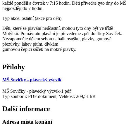
každé pondělí a čtvrtek v 7:15 hodin. Děti přiveďte tyto dny do MŠ
nejpozději do 7 hodin.
Typ akce: ostatní (akce pro děti)
Děti, které se plavání neúčastní, mohou tyto dny být ve třídě
Motýlků. Po návratu plavání je převedeme zpět do třídy Soviček.
Nezapomeňte dětem sebou nabalit osušku, plavky, gumové
přezůvky, láhev pitím, dívkám
gumovou čepici sáček na mokré plavky.
Přílohy
MŠ Sovičky - plavecký výcvik
MŠ Sovičky - plavecký výcvik-1.pdf
Typ souboru: PDF dokument, Velikost: 209,51 kB
Další informace
Adresa místa konání