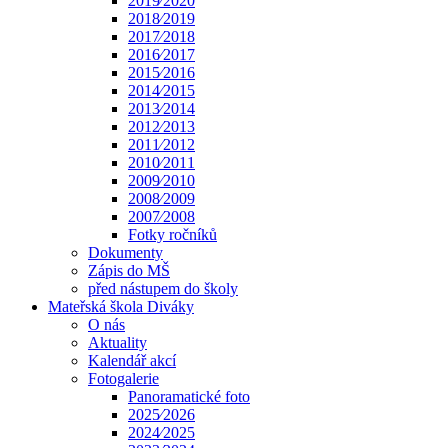
2019⁄2020
2018⁄2019
2017⁄2018
2016⁄2017
2015⁄2016
2014⁄2015
2013⁄2014
2012⁄2013
2011⁄2012
2010⁄2011
2009⁄2010
2008⁄2009
2007⁄2008
Fotky ročníků
Dokumenty
Zápis do MŠ
před nástupem do školy
Mateřská škola Diváky
O nás
Aktuality
Kalendář akcí
Fotogalerie
Panoramatické foto
2025⁄2026
2024⁄2025