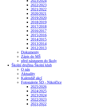
2023⁄2024
2022⁄2023
2021⁄2022
2020⁄2021
2019⁄2020
2018⁄2019
2017⁄2018
2016⁄2017
2015⁄2016
2014⁄2015
2013⁄2014
2012⁄2013
Dokumenty
Zápis do MŠ
před nástupem do školy
Školní družina Školní klub
O nás
Aktuality
Kalendář akcí
Fotogalerie ŠD - Nikolčice
2025⁄2026
2024⁄2025
2023⁄2024
2022⁄2023
2021⁄2022