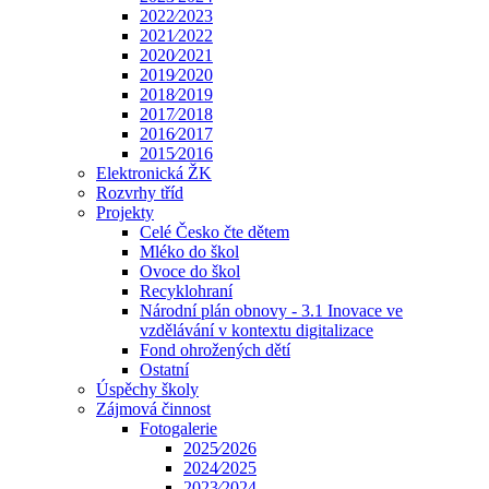
2022⁄2023
2021⁄2022
2020⁄2021
2019⁄2020
2018⁄2019
2017⁄2018
2016⁄2017
2015⁄2016
Elektronická ŽK
Rozvrhy tříd
Projekty
Celé Česko čte dětem
Mléko do škol
Ovoce do škol
Recyklohraní
Národní plán obnovy - 3.1 Inovace ve
vzdělávání v kontextu digitalizace
Fond ohrožených dětí
Ostatní
Úspěchy školy
Zájmová činnost
Fotogalerie
2025⁄2026
2024⁄2025
2023⁄2024