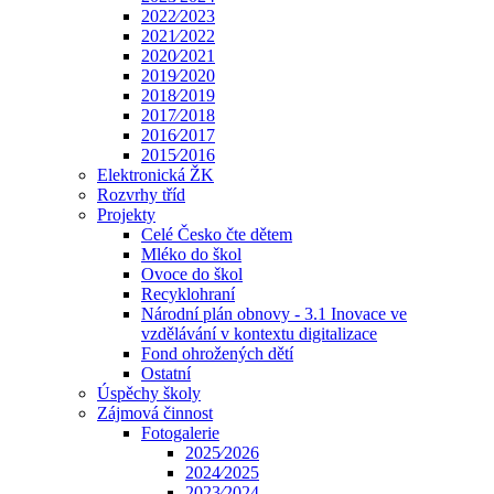
2022⁄2023
2021⁄2022
2020⁄2021
2019⁄2020
2018⁄2019
2017⁄2018
2016⁄2017
2015⁄2016
Elektronická ŽK
Rozvrhy tříd
Projekty
Celé Česko čte dětem
Mléko do škol
Ovoce do škol
Recyklohraní
Národní plán obnovy - 3.1 Inovace ve
vzdělávání v kontextu digitalizace
Fond ohrožených dětí
Ostatní
Úspěchy školy
Zájmová činnost
Fotogalerie
2025⁄2026
2024⁄2025
2023⁄2024