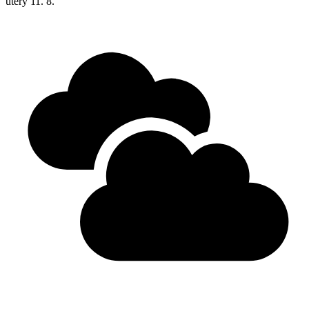
úterý
11. 8.