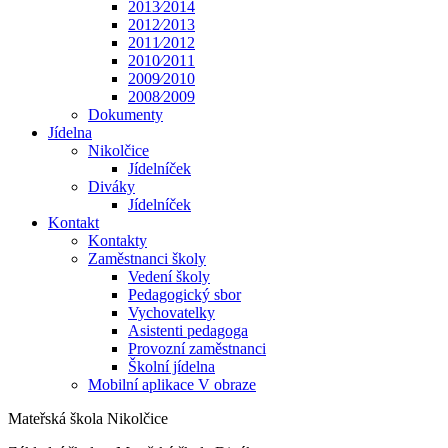
2013⁄2014
2012⁄2013
2011⁄2012
2010⁄2011
2009⁄2010
2008⁄2009
Dokumenty
Jídelna
Nikolčice
Jídelníček
Diváky
Jídelníček
Kontakt
Kontakty
Zaměstnanci školy
Vedení školy
Pedagogický sbor
Vychovatelky
Asistenti pedagoga
Provozní zaměstnanci
Školní jídelna
Mobilní aplikace V obraze
Mateřská škola Nikolčice