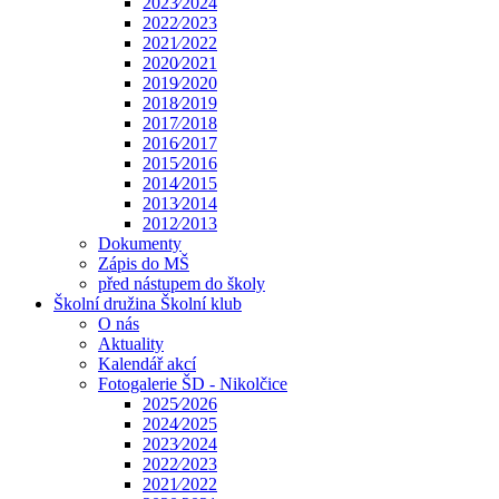
2023⁄2024
2022⁄2023
2021⁄2022
2020⁄2021
2019⁄2020
2018⁄2019
2017⁄2018
2016⁄2017
2015⁄2016
2014⁄2015
2013⁄2014
2012⁄2013
Dokumenty
Zápis do MŠ
před nástupem do školy
Školní družina Školní klub
O nás
Aktuality
Kalendář akcí
Fotogalerie ŠD - Nikolčice
2025⁄2026
2024⁄2025
2023⁄2024
2022⁄2023
2021⁄2022