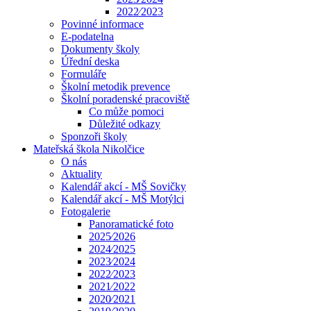
2022⁄2023
Povinné informace
E-podatelna
Dokumenty školy
Úřední deska
Formuláře
Školní metodik prevence
Školní poradenské pracoviště
Co může pomoci
Důležité odkazy
Sponzoři školy
Mateřská škola Nikolčice
O nás
Aktuality
Kalendář akcí - MŠ Sovičky
Kalendář akcí - MŠ Motýlci
Fotogalerie
Panoramatické foto
2025⁄2026
2024⁄2025
2023⁄2024
2022⁄2023
2021⁄2022
2020⁄2021