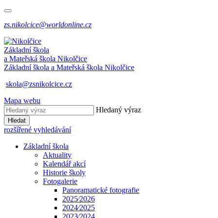
zs.nikolcice@worldonline.cz
Základní škola
a Mateřská škola
Nikolčice
Základní škola a Mateřská škola
Nikolčice
skola@zsnikolcice.cz
Mapa webu
Hledaný výraz
Hledat
rozšířené vyhledávání
Základní škola
Aktuality
Kalendář akcí
Historie školy
Fotogalerie
Panoramatické fotografie
2025⁄2026
2024⁄2025
2023⁄2024