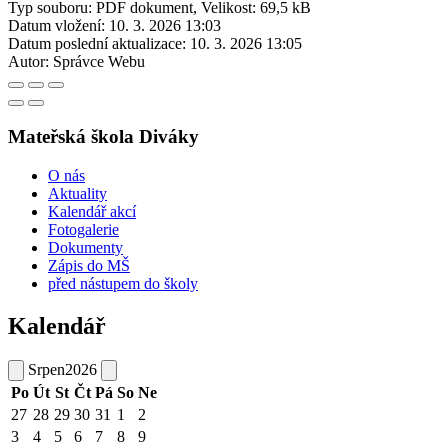
Typ souboru: PDF dokument, Velikost: 69,5 kB
Datum vložení:
10. 3. 2026 13:03
Datum poslední aktualizace:
10. 3. 2026 13:05
Autor:
Správce Webu
Mateřská škola Diváky
O nás
Aktuality
Kalendář akcí
Fotogalerie
Dokumenty
Zápis do MŠ
před nástupem do školy
Kalendář
Srpen
2026
Po
Út
St
Čt
Pá
So
Ne
27
28
29
30
31
1
2
3
4
5
6
7
8
9