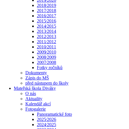
2019⁄2020
2018⁄2019
2017⁄2018
2016⁄2017
2015⁄2016
2014⁄2015
2013⁄2014
2012⁄2013
2011⁄2012
2010⁄2011
2009⁄2010
2008⁄2009
2007⁄2008
Fotky ročníků
Dokumenty
Zápis do MŠ
před nástupem do školy
Mateřská škola Diváky
O nás
Aktuality
Kalendář akcí
Fotogalerie
Panoramatické foto
2025⁄2026
2024⁄2025