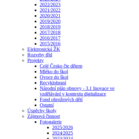
2022⁄2023
2021⁄2022
2020⁄2021
2019⁄2020
2018⁄2019
2017⁄2018
2016⁄2017
2015⁄2016
Elektronická ŽK
Rozvrhy tříd
Projekty
Celé Česko čte dětem
Mléko do škol
Ovoce do škol
Recyklohraní
Národní plán obnovy - 3.1 Inovace ve
vzdělávání v kontextu digitalizace
Fond ohrožených dětí
Ostatní
Úspěchy školy
Zájmová činnost
Fotogalerie
2025⁄2026
2024⁄2025
2023⁄2024