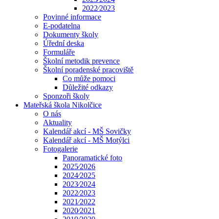
2022⁄2023
Povinné informace
E-podatelna
Dokumenty školy
Úřední deska
Formuláře
Školní metodik prevence
Školní poradenské pracoviště
Co může pomoci
Důležité odkazy
Sponzoři školy
Mateřská škola Nikolčice
O nás
Aktuality
Kalendář akcí - MŠ Sovičky
Kalendář akcí - MŠ Motýlci
Fotogalerie
Panoramatické foto
2025⁄2026
2024⁄2025
2023⁄2024
2022⁄2023
2021⁄2022
2020⁄2021