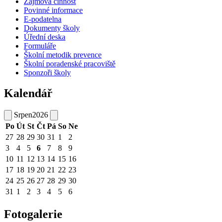
Zájmová činnost
Povinné informace
E-podatelna
Dokumenty školy
Úřední deska
Formuláře
Školní metodik prevence
Školní poradenské pracoviště
Sponzoři školy
Kalendář
Srpen
2026
Po
Út
St
Čt
Pá
So
Ne
27
28
29
30
31
1
2
3
4
5
6
7
8
9
10
11
12
13
14
15
16
17
18
19
20
21
22
23
24
25
26
27
28
29
30
31
1
2
3
4
5
6
Fotogalerie