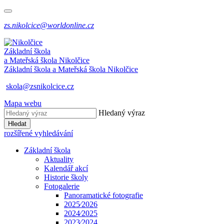
zs.nikolcice@worldonline.cz
Základní škola
a Mateřská škola
Nikolčice
Základní škola a Mateřská škola
Nikolčice
skola@zsnikolcice.cz
Mapa webu
Hledaný výraz
Hledat
rozšířené vyhledávání
Základní škola
Aktuality
Kalendář akcí
Historie školy
Fotogalerie
Panoramatické fotografie
2025⁄2026
2024⁄2025
2023⁄2024