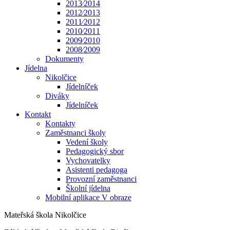
2013⁄2014
2012⁄2013
2011⁄2012
2010⁄2011
2009⁄2010
2008⁄2009
Dokumenty
Jídelna
Nikolčice
Jídelníček
Diváky
Jídelníček
Kontakt
Kontakty
Zaměstnanci školy
Vedení školy
Pedagogický sbor
Vychovatelky
Asistenti pedagoga
Provozní zaměstnanci
Školní jídelna
Mobilní aplikace V obraze
Mateřská škola Nikolčice