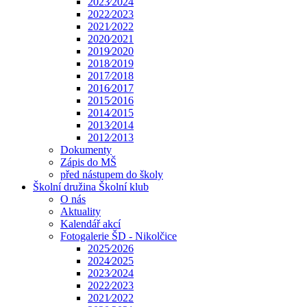
2023⁄2024
2022⁄2023
2021⁄2022
2020⁄2021
2019⁄2020
2018⁄2019
2017⁄2018
2016⁄2017
2015⁄2016
2014⁄2015
2013⁄2014
2012⁄2013
Dokumenty
Zápis do MŠ
před nástupem do školy
Školní družina Školní klub
O nás
Aktuality
Kalendář akcí
Fotogalerie ŠD - Nikolčice
2025⁄2026
2024⁄2025
2023⁄2024
2022⁄2023
2021⁄2022