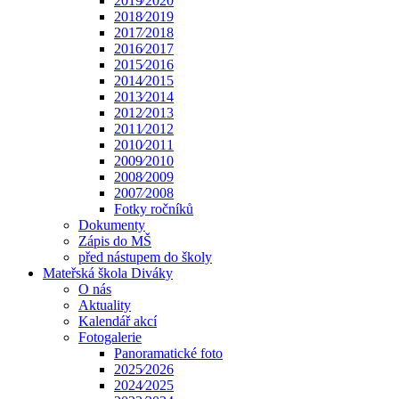
2019⁄2020
2018⁄2019
2017⁄2018
2016⁄2017
2015⁄2016
2014⁄2015
2013⁄2014
2012⁄2013
2011⁄2012
2010⁄2011
2009⁄2010
2008⁄2009
2007⁄2008
Fotky ročníků
Dokumenty
Zápis do MŠ
před nástupem do školy
Mateřská škola Diváky
O nás
Aktuality
Kalendář akcí
Fotogalerie
Panoramatické foto
2025⁄2026
2024⁄2025