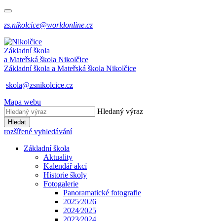
zs.nikolcice@worldonline.cz
Základní škola
a Mateřská škola
Nikolčice
Základní škola a Mateřská škola
Nikolčice
skola@zsnikolcice.cz
Mapa webu
Hledaný výraz
Hledat
rozšířené vyhledávání
Základní škola
Aktuality
Kalendář akcí
Historie školy
Fotogalerie
Panoramatické fotografie
2025⁄2026
2024⁄2025
2023⁄2024