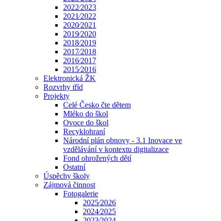
2022⁄2023
2021⁄2022
2020⁄2021
2019⁄2020
2018⁄2019
2017⁄2018
2016⁄2017
2015⁄2016
Elektronická ŽK
Rozvrhy tříd
Projekty
Celé Česko čte dětem
Mléko do škol
Ovoce do škol
Recyklohraní
Národní plán obnovy - 3.1 Inovace ve
vzdělávání v kontextu digitalizace
Fond ohrožených dětí
Ostatní
Úspěchy školy
Zájmová činnost
Fotogalerie
2025⁄2026
2024⁄2025
2023⁄2024