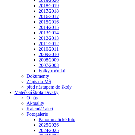
2019⁄2020
2018⁄2019
2017⁄2018
2016⁄2017
2015⁄2016
2014⁄2015
2013⁄2014
2012⁄2013
2011⁄2012
2010⁄2011
2009⁄2010
2008⁄2009
2007⁄2008
Fotky ročníků
Dokumenty
Zápis do MŠ
před nástupem do školy
Mateřská škola Diváky
O nás
Aktuality
Kalendář akcí
Fotogalerie
Panoramatické foto
2025⁄2026
2024⁄2025