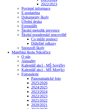
2022⁄2023
Povinné informace
E-podatelna
Dokumenty školy
Úřední deska
Formuláře
Školní metodik prevence
Školní poradenské pracoviště
Co může pomoci
Důležité odkazy
Sponzoři školy
Mateřská škola Nikolčice
O nás
Aktuality
Kalendář akcí - MŠ Sovičky
Kalendář akcí - MŠ Motýlci
Fotogalerie
Panoramatické foto
2025⁄2026
2024⁄2025
2023⁄2024
2022⁄2023
2021⁄2022
2020⁄2021