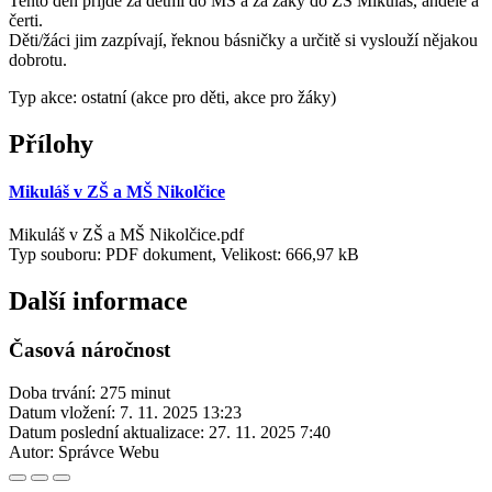
Tento den přijde za dětmi do MŠ a za žáky do ZŠ Mikuláš, andělé a
čerti.
Děti/žáci jim zazpívají, řeknou básničky a určitě si vyslouží nějakou
dobrotu.
Typ akce: ostatní (akce pro děti, akce pro žáky)
Přílohy
Mikuláš v ZŠ a MŠ Nikolčice
Mikuláš v ZŠ a MŠ Nikolčice.pdf
Typ souboru: PDF dokument, Velikost: 666,97 kB
Další informace
Časová náročnost
Doba trvání: 275 minut
Datum vložení:
7. 11. 2025 13:23
Datum poslední aktualizace:
27. 11. 2025 7:40
Autor:
Správce Webu