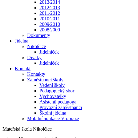
2013⁄2014
2012⁄2013
2011⁄2012
2010⁄2011
2009⁄2010
2008⁄2009
Dokumenty
Jídelna
Nikolčice
Jídelníček
Diváky
Jídelníček
Kontakt
Kontakty
Zaměstnanci školy
Vedení školy
Pedagogický sbor
Vychovatelky
Asistenti pedagoga
Provozní zaměstnanci
Školní jídelna
Mobilní aplikace V obraze
Mateřská škola Nikolčice