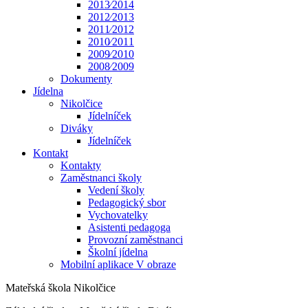
2013⁄2014
2012⁄2013
2011⁄2012
2010⁄2011
2009⁄2010
2008⁄2009
Dokumenty
Jídelna
Nikolčice
Jídelníček
Diváky
Jídelníček
Kontakt
Kontakty
Zaměstnanci školy
Vedení školy
Pedagogický sbor
Vychovatelky
Asistenti pedagoga
Provozní zaměstnanci
Školní jídelna
Mobilní aplikace V obraze
Mateřská škola Nikolčice