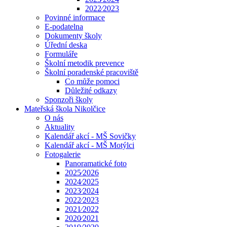
2022⁄2023
Povinné informace
E-podatelna
Dokumenty školy
Úřední deska
Formuláře
Školní metodik prevence
Školní poradenské pracoviště
Co může pomoci
Důležité odkazy
Sponzoři školy
Mateřská škola Nikolčice
O nás
Aktuality
Kalendář akcí - MŠ Sovičky
Kalendář akcí - MŠ Motýlci
Fotogalerie
Panoramatické foto
2025⁄2026
2024⁄2025
2023⁄2024
2022⁄2023
2021⁄2022
2020⁄2021