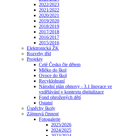
2022⁄2023
2021⁄2022
2020⁄2021
2019⁄2020
2018⁄2019
2017⁄2018
2016⁄2017
2015⁄2016
Elektronická ŽK
Rozvrhy tříd
Projekty
Celé Česko čte dětem
Mléko do škol
Ovoce do škol
Recyklohraní
Národní plán obnovy - 3.1 Inovace ve
vzdělávání v kontextu digitalizace
Fond ohrožených dětí
Ostatní
Úspěchy školy
Zájmová činnost
Fotogalerie
2025⁄2026
2024⁄2025
2023⁄2024