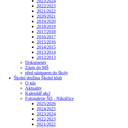
2023⁄2024
2022⁄2023
2021⁄2022
2020⁄2021
2019⁄2020
2018⁄2019
2017⁄2018
2016⁄2017
2015⁄2016
2014⁄2015
2013⁄2014
2012⁄2013
Dokumenty
Zápis do MŠ
před nástupem do školy
Školní družina Školní klub
O nás
Aktuality
Kalendář akcí
Fotogalerie ŠD - Nikolčice
2025⁄2026
2024⁄2025
2023⁄2024
2022⁄2023
2021⁄2022