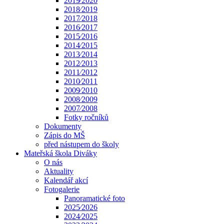
2019⁄2020
2018⁄2019
2017⁄2018
2016⁄2017
2015⁄2016
2014⁄2015
2013⁄2014
2012⁄2013
2011⁄2012
2010⁄2011
2009⁄2010
2008⁄2009
2007⁄2008
Fotky ročníků
Dokumenty
Zápis do MŠ
před nástupem do školy
Mateřská škola Diváky
O nás
Aktuality
Kalendář akcí
Fotogalerie
Panoramatické foto
2025⁄2026
2024⁄2025