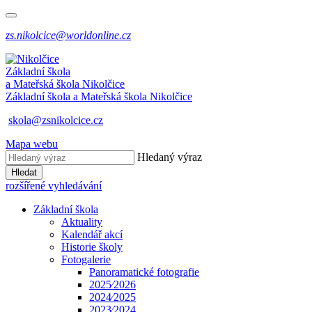
zs.nikolcice@worldonline.cz
Základní škola
a Mateřská škola
Nikolčice
Základní škola a Mateřská škola
Nikolčice
skola@zsnikolcice.cz
Mapa webu
Hledaný výraz
Hledat
rozšířené vyhledávání
Základní škola
Aktuality
Kalendář akcí
Historie školy
Fotogalerie
Panoramatické fotografie
2025⁄2026
2024⁄2025
2023⁄2024