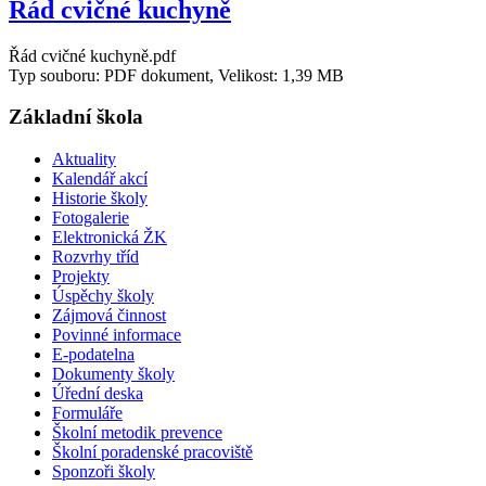
Řád cvičné kuchyně
Řád cvičné kuchyně.pdf
Typ souboru: PDF dokument, Velikost: 1,39 MB
Základní škola
Aktuality
Kalendář akcí
Historie školy
Fotogalerie
Elektronická ŽK
Rozvrhy tříd
Projekty
Úspěchy školy
Zájmová činnost
Povinné informace
E-podatelna
Dokumenty školy
Úřední deska
Formuláře
Školní metodik prevence
Školní poradenské pracoviště
Sponzoři školy