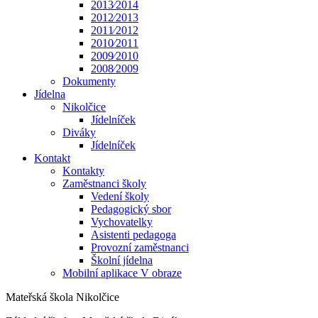
2013⁄2014
2012⁄2013
2011⁄2012
2010⁄2011
2009⁄2010
2008⁄2009
Dokumenty
Jídelna
Nikolčice
Jídelníček
Diváky
Jídelníček
Kontakt
Kontakty
Zaměstnanci školy
Vedení školy
Pedagogický sbor
Vychovatelky
Asistenti pedagoga
Provozní zaměstnanci
Školní jídelna
Mobilní aplikace V obraze
Mateřská škola Nikolčice