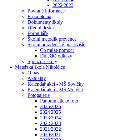
2022⁄2023
Povinné informace
E-podatelna
Dokumenty školy
Úřední deska
Formuláře
Školní metodik prevence
Školní poradenské pracoviště
Co může pomoci
Důležité odkazy
Sponzoři školy
Mateřská škola Nikolčice
O nás
Aktuality
Kalendář akcí - MŠ Sovičky
Kalendář akcí - MŠ Motýlci
Fotogalerie
Panoramatické foto
2025⁄2026
2024⁄2025
2023⁄2024
2022⁄2023
2021⁄2022
2020⁄2021