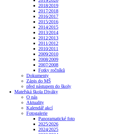
2019⁄2020
2018⁄2019
2017⁄2018
2016⁄2017
2015⁄2016
2014⁄2015
2013⁄2014
2012⁄2013
2011⁄2012
2010⁄2011
2009⁄2010
2008⁄2009
2007⁄2008
Fotky ročníků
Dokumenty
Zápis do MŠ
před nástupem do školy
Mateřská škola Diváky
O nás
Aktuality
Kalendář akcí
Fotogalerie
Panoramatické foto
2025⁄2026
2024⁄2025