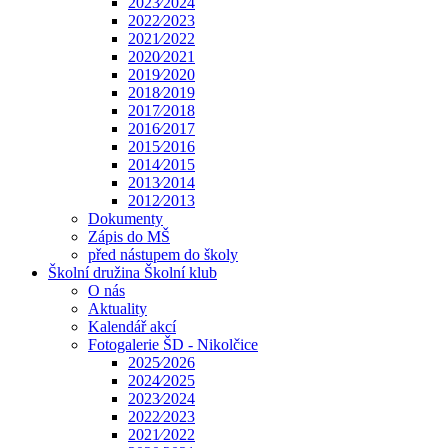
2023⁄2024
2022⁄2023
2021⁄2022
2020⁄2021
2019⁄2020
2018⁄2019
2017⁄2018
2016⁄2017
2015⁄2016
2014⁄2015
2013⁄2014
2012⁄2013
Dokumenty
Zápis do MŠ
před nástupem do školy
Školní družina Školní klub
O nás
Aktuality
Kalendář akcí
Fotogalerie ŠD - Nikolčice
2025⁄2026
2024⁄2025
2023⁄2024
2022⁄2023
2021⁄2022