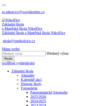
zs.nikolcice@worldonline.cz
Základní škola
a Mateřská škola
Nikolčice
Základní škola a Mateřská škola
Nikolčice
skola@zsnikolcice.cz
Mapa webu
Hledaný výraz
Hledat
rozšířené vyhledávání
Základní škola
Aktuality
Kalendář akcí
Historie školy
Fotogalerie
Panoramatické fotografie
2025⁄2026
2024⁄2025
2023⁄2024