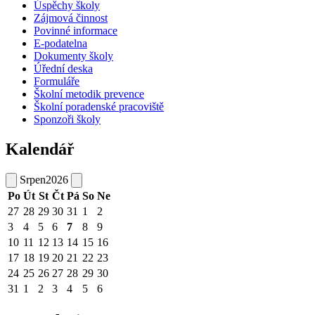
Úspěchy školy
Zájmová činnost
Povinné informace
E-podatelna
Dokumenty školy
Úřední deska
Formuláře
Školní metodik prevence
Školní poradenské pracoviště
Sponzoři školy
Kalendář
Srpen
2026
Po
Út
St
Čt
Pá
So
Ne
27
28
29
30
31
1
2
3
4
5
6
7
8
9
10
11
12
13
14
15
16
17
18
19
20
21
22
23
24
25
26
27
28
29
30
31
1
2
3
4
5
6