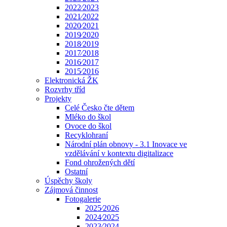
2022⁄2023
2021⁄2022
2020⁄2021
2019⁄2020
2018⁄2019
2017⁄2018
2016⁄2017
2015⁄2016
Elektronická ŽK
Rozvrhy tříd
Projekty
Celé Česko čte dětem
Mléko do škol
Ovoce do škol
Recyklohraní
Národní plán obnovy - 3.1 Inovace ve
vzdělávání v kontextu digitalizace
Fond ohrožených dětí
Ostatní
Úspěchy školy
Zájmová činnost
Fotogalerie
2025⁄2026
2024⁄2025
2023⁄2024