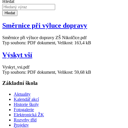
Hledat
Hledat
Směrnice při výluce dopravy
Směrnice při výluce dopravy ZŠ Nikolčice.pdf
Typ souboru: PDF dokument, Velikost: 163,4 kB
Výskyt vší
Vyskyt_vsi.pdf
Typ souboru: PDF dokument, Velikost: 59,68 kB
Základní škola
Aktuality
Kalendář akcí
Historie školy
Fotogalerie
Elektronická ŽK
Rozvrhy tříd
Projekty