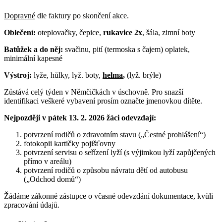
Dopravné
dle faktury po skončení akce.
Oblečení:
oteplovačky, čepice,
rukavice 2
x
, šála, zimní boty
Batůžek a do něj:
svačinu, pití (termoska s čajem) oplatek,
minimální kapesné
Výstroj:
lyže, hůlky, lyž. boty,
helma
,
(lyž. brýle)
Zůstává celý týden v Němčičkách v úschovně. Pro snazší
identifikaci veškeré vybavení prosím označte jmenovkou dítěte.
Nejpozději v pátek 13. 2. 2026 žáci odevzdají:
potvrzení rodičů o zdravotním stavu („Čestné prohlášení“)
fotokopii kartičky pojišťovny
potvrzení servisu o seřízení lyží (s výjimkou lyží zapůjčených
přímo v areálu)
potvrzení rodičů o způsobu návratu dětí od autobusu
(„Odchod domů“)
Žádáme zákonné zástupce o včasné odevzdání dokumentace, kvůli
zpracování údajů.