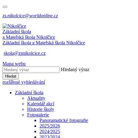
zs.nikolcice@worldonline.cz
Základní škola
a Mateřská škola
Nikolčice
Základní škola a Mateřská škola
Nikolčice
skola@zsnikolcice.cz
Mapa webu
Hledaný výraz
Hledat
rozšířené vyhledávání
Základní škola
Aktuality
Kalendář akcí
Historie školy
Fotogalerie
Panoramatické fotografie
2025⁄2026
2024⁄2025
2023⁄2024