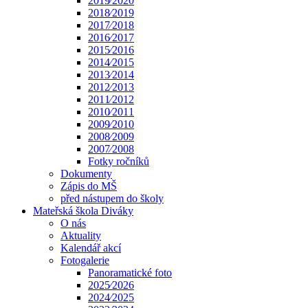
2019⁄2020
2018⁄2019
2017⁄2018
2016⁄2017
2015⁄2016
2014⁄2015
2013⁄2014
2012⁄2013
2011⁄2012
2010⁄2011
2009⁄2010
2008⁄2009
2007⁄2008
Fotky ročníků
Dokumenty
Zápis do MŠ
před nástupem do školy
Mateřská škola Diváky
O nás
Aktuality
Kalendář akcí
Fotogalerie
Panoramatické foto
2025⁄2026
2024⁄2025