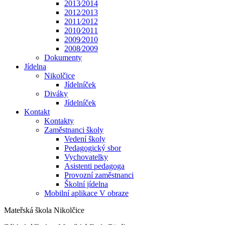
2013⁄2014
2012⁄2013
2011⁄2012
2010⁄2011
2009⁄2010
2008⁄2009
Dokumenty
Jídelna
Nikolčice
Jídelníček
Diváky
Jídelníček
Kontakt
Kontakty
Zaměstnanci školy
Vedení školy
Pedagogický sbor
Vychovatelky
Asistenti pedagoga
Provozní zaměstnanci
Školní jídelna
Mobilní aplikace V obraze
Mateřská škola Nikolčice