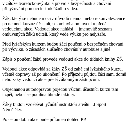
v záloze teoretickouvýuku a pravidla bezpečnosti a chování
při lyžování pomocí instruktážního videa.
Žák, který se nebude moci z důvodů nemoci nebo rekonvalescence
po nemoci kurzuz účastnit, se omluví a omluvenku předá
vedoucímu akce. Vedoucí akce nahlásí jmenovitě seznam
omluvených žáků učiteli, který vede výuku pro nelyžaře.
Před lyžařským kurzem budou žáci poučeni o bezpečném chování
při výcviku, o zásadách slušného chování v autobuse a jiné
Zápis o poučení žáků provede vedoucí akce do třídních knihy ZŠ.
Vedoucí akce odpovídá za žáky ZŠ od zahájení lyžařského kurzu,
včetně dopravy až po ukončení. Po příjezdu půjdou žáci sami domů
nebo žáky vedoucí akce předá zákonným zástupcům.
Objednanou autodopravou pojedou všichni účastníci kurzu tam
i zpět, neboť se podílína úhradě faktury.
Žáky budou vzdělávat lyžařští instruktoři areálu TJ Sport
Němčičky.
Po celou dobu akce bude přítomen dohled PP.