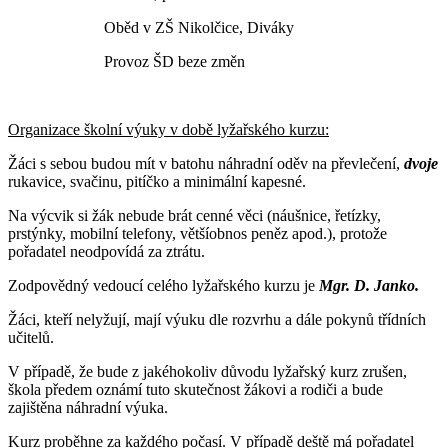
Oběd v ZŠ Nikolčice, Diváky
Provoz ŠD beze změn
Organizace školní výuky v době lyžařského kurzu:
Žáci s sebou budou mít v batohu náhradní oděv na převlečení,
dvoje
rukavice, svačinu, pitíčko a minimální kapesné.
Na výcvik si žák nebude brát cenné věci (náušnice, řetízky,
prstýnky, mobilní telefony, většíobnos peněz apod.), protože
pořadatel neodpovídá za ztrátu.
Zodpovědný vedoucí celého lyžařského kurzu je
Mgr. D. Janko.
Žáci, kteří nelyžují, mají výuku dle rozvrhu a dále pokynů třídních
učitelů.
V případě, že bude z jakéhokoliv důvodu lyžařský kurz zrušen,
škola předem oznámí tuto skutečnost žákovi a rodiči a bude
zajištěna náhradní výuka.
Kurz proběhne za každého počasí. V případě deště má pořadatel