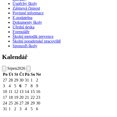
Úspěchy školy
Zájmová činnost
Povinné informace
E-podatelna
Dokumenty školy
Úřední deska
Formuláře
Školní metodik prevence
Školní poradenské pracoviště
Sponzoři školy
Kalendář
Srpen
2026
Po
Út
St
Čt
Pá
So
Ne
27
28
29
30
31
1
2
3
4
5
6
7
8
9
10
11
12
13
14
15
16
17
18
19
20
21
22
23
24
25
26
27
28
29
30
31
1
2
3
4
5
6