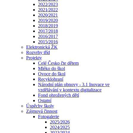
2022⁄2023
2021⁄2022
2020⁄2021
2019⁄2020
2018⁄2019
2017⁄2018
2016⁄2017
2015⁄2016
Elektronická ŽK
Rozvrhy tříd
Projekty
Celé Česko čte dětem
Mléko do škol
Ovoce do škol
Recyklohraní
Národní plán obnovy - 3.1 Inovace ve
vzdělávání v kontextu digitalizace
Fond ohrožených dětí
Ostatní
Úspěchy školy
Zájmová činnost
Fotogalerie
2025⁄2026
2024⁄2025
2023⁄2024