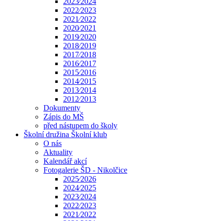
2023⁄2024
2022⁄2023
2021⁄2022
2020⁄2021
2019⁄2020
2018⁄2019
2017⁄2018
2016⁄2017
2015⁄2016
2014⁄2015
2013⁄2014
2012⁄2013
Dokumenty
Zápis do MŠ
před nástupem do školy
Školní družina Školní klub
O nás
Aktuality
Kalendář akcí
Fotogalerie ŠD - Nikolčice
2025⁄2026
2024⁄2025
2023⁄2024
2022⁄2023
2021⁄2022