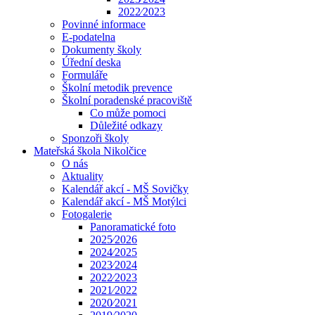
2022⁄2023
Povinné informace
E-podatelna
Dokumenty školy
Úřední deska
Formuláře
Školní metodik prevence
Školní poradenské pracoviště
Co může pomoci
Důležité odkazy
Sponzoři školy
Mateřská škola Nikolčice
O nás
Aktuality
Kalendář akcí - MŠ Sovičky
Kalendář akcí - MŠ Motýlci
Fotogalerie
Panoramatické foto
2025⁄2026
2024⁄2025
2023⁄2024
2022⁄2023
2021⁄2022
2020⁄2021