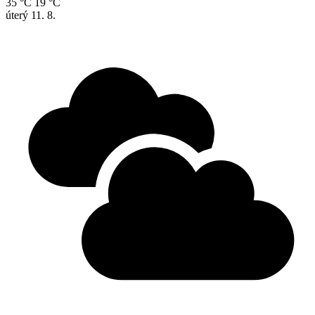
35 °C
19 °C
úterý
11. 8.