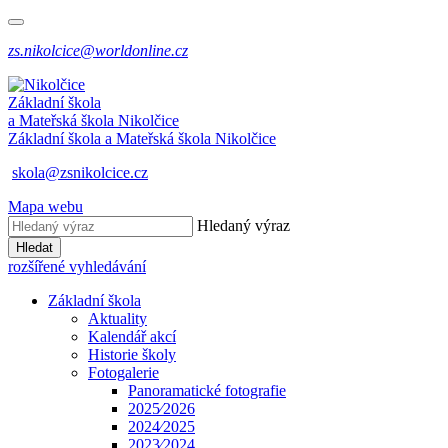
zs.nikolcice@worldonline.cz
Základní škola
a Mateřská škola
Nikolčice
Základní škola a Mateřská škola
Nikolčice
skola@zsnikolcice.cz
Mapa webu
Hledaný výraz
Hledat
rozšířené vyhledávání
Základní škola
Aktuality
Kalendář akcí
Historie školy
Fotogalerie
Panoramatické fotografie
2025⁄2026
2024⁄2025
2023⁄2024