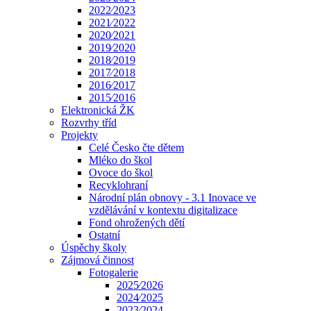
2022⁄2023
2021⁄2022
2020⁄2021
2019⁄2020
2018⁄2019
2017⁄2018
2016⁄2017
2015⁄2016
Elektronická ŽK
Rozvrhy tříd
Projekty
Celé Česko čte dětem
Mléko do škol
Ovoce do škol
Recyklohraní
Národní plán obnovy - 3.1 Inovace ve
vzdělávání v kontextu digitalizace
Fond ohrožených dětí
Ostatní
Úspěchy školy
Zájmová činnost
Fotogalerie
2025⁄2026
2024⁄2025
2023⁄2024