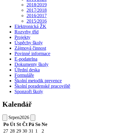
2018⁄2019
2017⁄2018
2016⁄2017
2015⁄2016
Elektronická ŽK
Rozvrhy tříd
Projekty
Úspěchy školy
Zájmová činnost
Povinné informace
E-podatelna
Dokumenty školy
Úřední deska
Formuláře
Školní metodik prevence
Školní poradenské pracoviště
Sponzoři školy
Kalendář
Srpen
2026
Po
Út
St
Čt
Pá
So
Ne
27
28
29
30
31
1
2