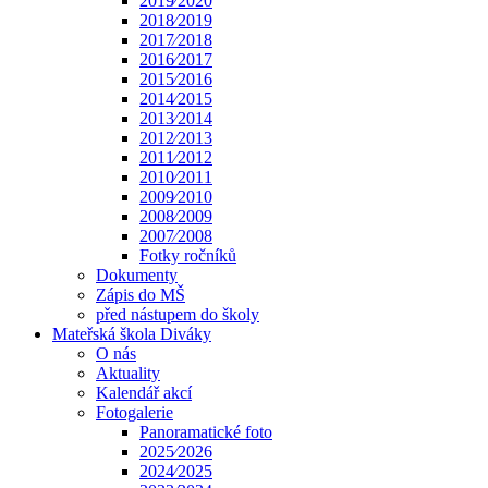
2019⁄2020
2018⁄2019
2017⁄2018
2016⁄2017
2015⁄2016
2014⁄2015
2013⁄2014
2012⁄2013
2011⁄2012
2010⁄2011
2009⁄2010
2008⁄2009
2007⁄2008
Fotky ročníků
Dokumenty
Zápis do MŠ
před nástupem do školy
Mateřská škola Diváky
O nás
Aktuality
Kalendář akcí
Fotogalerie
Panoramatické foto
2025⁄2026
2024⁄2025