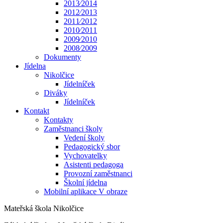
2013⁄2014
2012⁄2013
2011⁄2012
2010⁄2011
2009⁄2010
2008⁄2009
Dokumenty
Jídelna
Nikolčice
Jídelníček
Diváky
Jídelníček
Kontakt
Kontakty
Zaměstnanci školy
Vedení školy
Pedagogický sbor
Vychovatelky
Asistenti pedagoga
Provozní zaměstnanci
Školní jídelna
Mobilní aplikace V obraze
Mateřská škola Nikolčice