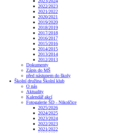
2023⁄2024
2022⁄2023
2021⁄2022
2020⁄2021
2019⁄2020
2018⁄2019
2017⁄2018
2016⁄2017
2015⁄2016
2014⁄2015
2013⁄2014
2012⁄2013
Dokumenty
Zápis do MŠ
před nástupem do školy
Školní družina Školní klub
O nás
Aktuality
Kalendář akcí
Fotogalerie ŠD - Nikolčice
2025⁄2026
2024⁄2025
2023⁄2024
2022⁄2023
2021⁄2022