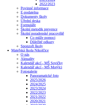
2022⁄2023
Povinné informace
E-podatelna
Dokumenty školy
Úřední deska
Formuláře
Školní metodik prevence
Školní poradenské pracoviště
Co může pomoci
Důležité odkazy
Sponzoři školy
Mateřská škola Nikolčice
O nás
Aktuality
Kalendář akcí - MŠ Sovičky
Kalendář akcí - MŠ Motýlci
Fotogalerie
Panoramatické foto
2025⁄2026
2024⁄2025
2023⁄2024
2022⁄2023
2021⁄2022
2020⁄2021