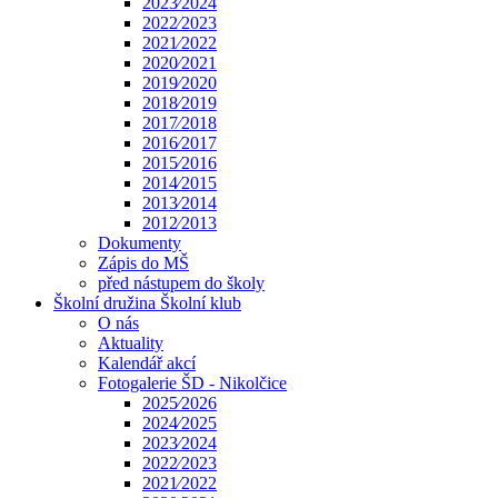
2023⁄2024
2022⁄2023
2021⁄2022
2020⁄2021
2019⁄2020
2018⁄2019
2017⁄2018
2016⁄2017
2015⁄2016
2014⁄2015
2013⁄2014
2012⁄2013
Dokumenty
Zápis do MŠ
před nástupem do školy
Školní družina Školní klub
O nás
Aktuality
Kalendář akcí
Fotogalerie ŠD - Nikolčice
2025⁄2026
2024⁄2025
2023⁄2024
2022⁄2023
2021⁄2022