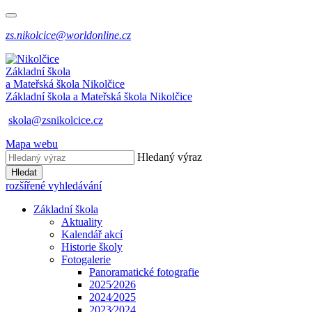
zs.nikolcice@worldonline.cz
Základní škola
a Mateřská škola
Nikolčice
Základní škola a Mateřská škola
Nikolčice
skola@zsnikolcice.cz
Mapa webu
Hledaný výraz
Hledat
rozšířené vyhledávání
Základní škola
Aktuality
Kalendář akcí
Historie školy
Fotogalerie
Panoramatické fotografie
2025⁄2026
2024⁄2025
2023⁄2024