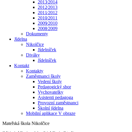
2013⁄2014
2012⁄2013
2011⁄2012
2010⁄2011
2009⁄2010
2008⁄2009
Dokumenty
Jídelna
Nikolčice
Jídelníček
Diváky
Jídelníček
Kontakt
Kontakty
Zaměstnanci školy
Vedení školy
Pedagogický sbor
Vychovatelky
Asistenti pedagoga
Provozní zaměstnanci
Školní jídelna
Mobilní aplikace V obraze
Mateřská škola Nikolčice