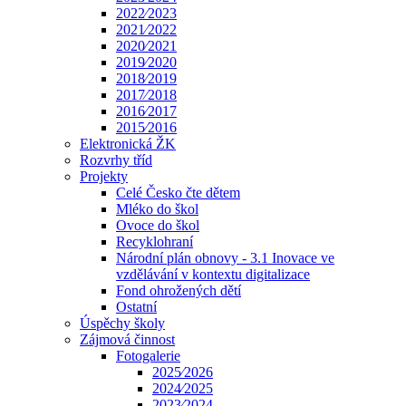
2022⁄2023
2021⁄2022
2020⁄2021
2019⁄2020
2018⁄2019
2017⁄2018
2016⁄2017
2015⁄2016
Elektronická ŽK
Rozvrhy tříd
Projekty
Celé Česko čte dětem
Mléko do škol
Ovoce do škol
Recyklohraní
Národní plán obnovy - 3.1 Inovace ve
vzdělávání v kontextu digitalizace
Fond ohrožených dětí
Ostatní
Úspěchy školy
Zájmová činnost
Fotogalerie
2025⁄2026
2024⁄2025
2023⁄2024