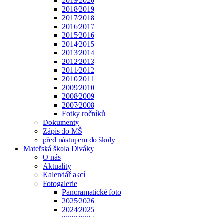
2019⁄2020
2018⁄2019
2017⁄2018
2016⁄2017
2015⁄2016
2014⁄2015
2013⁄2014
2012⁄2013
2011⁄2012
2010⁄2011
2009⁄2010
2008⁄2009
2007⁄2008
Fotky ročníků
Dokumenty
Zápis do MŠ
před nástupem do školy
Mateřská škola Diváky
O nás
Aktuality
Kalendář akcí
Fotogalerie
Panoramatické foto
2025⁄2026
2024⁄2025