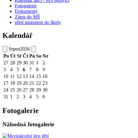
Kalendář akcí - MŠ Motýlci
Fotogalerie
Dokumenty
Zápis do MŠ
před nástupem do školy
Kalendář
Srpen
2026
Po
Út
St
Čt
Pá
So
Ne
27
28
29
30
31
1
2
3
4
5
6
7
8
9
10
11
12
13
14
15
16
17
18
19
20
21
22
23
24
25
26
27
28
29
30
31
1
2
3
4
5
6
Fotogalerie
Náhodná fotogalerie