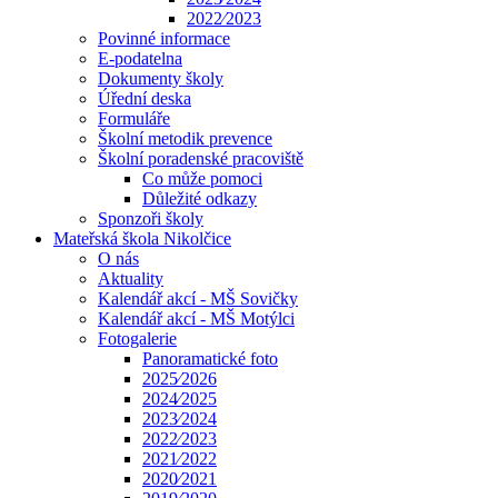
2022⁄2023
Povinné informace
E-podatelna
Dokumenty školy
Úřední deska
Formuláře
Školní metodik prevence
Školní poradenské pracoviště
Co může pomoci
Důležité odkazy
Sponzoři školy
Mateřská škola Nikolčice
O nás
Aktuality
Kalendář akcí - MŠ Sovičky
Kalendář akcí - MŠ Motýlci
Fotogalerie
Panoramatické foto
2025⁄2026
2024⁄2025
2023⁄2024
2022⁄2023
2021⁄2022
2020⁄2021