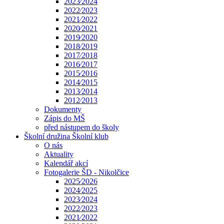
2023⁄2024
2022⁄2023
2021⁄2022
2020⁄2021
2019⁄2020
2018⁄2019
2017⁄2018
2016⁄2017
2015⁄2016
2014⁄2015
2013⁄2014
2012⁄2013
Dokumenty
Zápis do MŠ
před nástupem do školy
Školní družina Školní klub
O nás
Aktuality
Kalendář akcí
Fotogalerie ŠD - Nikolčice
2025⁄2026
2024⁄2025
2023⁄2024
2022⁄2023
2021⁄2022