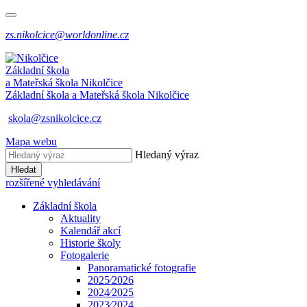
zs.nikolcice@worldonline.cz
Základní škola
a Mateřská škola
Nikolčice
Základní škola a Mateřská škola
Nikolčice
skola@zsnikolcice.cz
Mapa webu
Hledaný výraz
Hledat
rozšířené vyhledávání
Základní škola
Aktuality
Kalendář akcí
Historie školy
Fotogalerie
Panoramatické fotografie
2025⁄2026
2024⁄2025
2023⁄2024