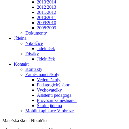
2013⁄2014
2012⁄2013
2011⁄2012
2010⁄2011
2009⁄2010
2008⁄2009
Dokumenty
Jídelna
Nikolčice
Jídelníček
Diváky
Jídelníček
Kontakt
Kontakty
Zaměstnanci školy
Vedení školy
Pedagogický sbor
Vychovatelky
Asistenti pedagoga
Provozní zaměstnanci
Školní jídelna
Mobilní aplikace V obraze
Mateřská škola Nikolčice