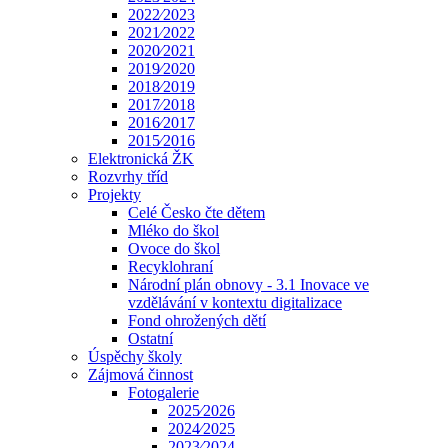
2022⁄2023
2021⁄2022
2020⁄2021
2019⁄2020
2018⁄2019
2017⁄2018
2016⁄2017
2015⁄2016
Elektronická ŽK
Rozvrhy tříd
Projekty
Celé Česko čte dětem
Mléko do škol
Ovoce do škol
Recyklohraní
Národní plán obnovy - 3.1 Inovace ve
vzdělávání v kontextu digitalizace
Fond ohrožených dětí
Ostatní
Úspěchy školy
Zájmová činnost
Fotogalerie
2025⁄2026
2024⁄2025
2023⁄2024