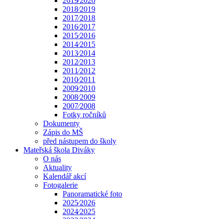
2019⁄2020
2018⁄2019
2017⁄2018
2016⁄2017
2015⁄2016
2014⁄2015
2013⁄2014
2012⁄2013
2011⁄2012
2010⁄2011
2009⁄2010
2008⁄2009
2007⁄2008
Fotky ročníků
Dokumenty
Zápis do MŠ
před nástupem do školy
Mateřská škola Diváky
O nás
Aktuality
Kalendář akcí
Fotogalerie
Panoramatické foto
2025⁄2026
2024⁄2025