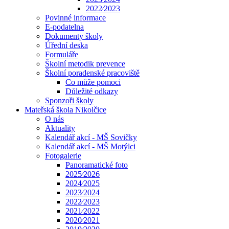
2022⁄2023
Povinné informace
E-podatelna
Dokumenty školy
Úřední deska
Formuláře
Školní metodik prevence
Školní poradenské pracoviště
Co může pomoci
Důležité odkazy
Sponzoři školy
Mateřská škola Nikolčice
O nás
Aktuality
Kalendář akcí - MŠ Sovičky
Kalendář akcí - MŠ Motýlci
Fotogalerie
Panoramatické foto
2025⁄2026
2024⁄2025
2023⁄2024
2022⁄2023
2021⁄2022
2020⁄2021