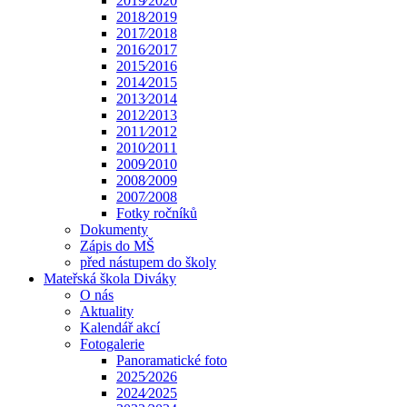
2019⁄2020
2018⁄2019
2017⁄2018
2016⁄2017
2015⁄2016
2014⁄2015
2013⁄2014
2012⁄2013
2011⁄2012
2010⁄2011
2009⁄2010
2008⁄2009
2007⁄2008
Fotky ročníků
Dokumenty
Zápis do MŠ
před nástupem do školy
Mateřská škola Diváky
O nás
Aktuality
Kalendář akcí
Fotogalerie
Panoramatické foto
2025⁄2026
2024⁄2025