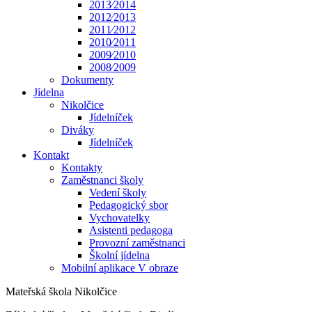
2013⁄2014
2012⁄2013
2011⁄2012
2010⁄2011
2009⁄2010
2008⁄2009
Dokumenty
Jídelna
Nikolčice
Jídelníček
Diváky
Jídelníček
Kontakt
Kontakty
Zaměstnanci školy
Vedení školy
Pedagogický sbor
Vychovatelky
Asistenti pedagoga
Provozní zaměstnanci
Školní jídelna
Mobilní aplikace V obraze
Mateřská škola Nikolčice