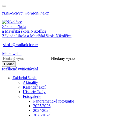
zs.nikolcice@worldonline.cz
Základní škola
a Mateřská škola
Nikolčice
Základní škola a Mateřská škola
Nikolčice
skola@zsnikolcice.cz
Mapa webu
Hledaný výraz
Hledat
rozšířené vyhledávání
Základní škola
Aktuality
Kalendář akcí
Historie školy
Fotogalerie
Panoramatické fotografie
2025⁄2026
2024⁄2025
2023⁄2024