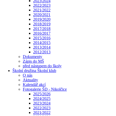
2023⁄2024
2022⁄2023
2021⁄2022
2020⁄2021
2019⁄2020
2018⁄2019
2017⁄2018
2016⁄2017
2015⁄2016
2014⁄2015
2013⁄2014
2012⁄2013
Dokumenty
Zápis do MŠ
před nástupem do školy
Školní družina Školní klub
O nás
Aktuality
Kalendář akcí
Fotogalerie ŠD - Nikolčice
2025⁄2026
2024⁄2025
2023⁄2024
2022⁄2023
2021⁄2022