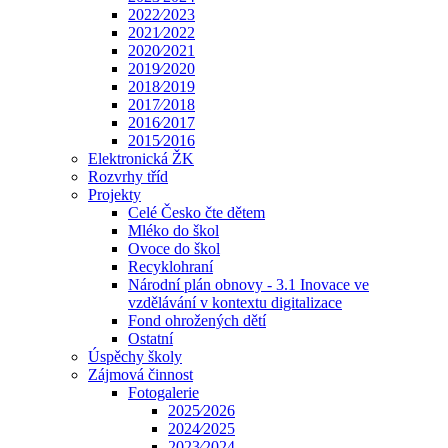
2022⁄2023
2021⁄2022
2020⁄2021
2019⁄2020
2018⁄2019
2017⁄2018
2016⁄2017
2015⁄2016
Elektronická ŽK
Rozvrhy tříd
Projekty
Celé Česko čte dětem
Mléko do škol
Ovoce do škol
Recyklohraní
Národní plán obnovy - 3.1 Inovace ve
vzdělávání v kontextu digitalizace
Fond ohrožených dětí
Ostatní
Úspěchy školy
Zájmová činnost
Fotogalerie
2025⁄2026
2024⁄2025
2023⁄2024