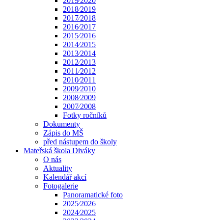
2019⁄2020
2018⁄2019
2017⁄2018
2016⁄2017
2015⁄2016
2014⁄2015
2013⁄2014
2012⁄2013
2011⁄2012
2010⁄2011
2009⁄2010
2008⁄2009
2007⁄2008
Fotky ročníků
Dokumenty
Zápis do MŠ
před nástupem do školy
Mateřská škola Diváky
O nás
Aktuality
Kalendář akcí
Fotogalerie
Panoramatické foto
2025⁄2026
2024⁄2025