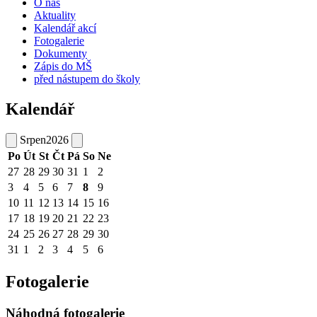
O nás
Aktuality
Kalendář akcí
Fotogalerie
Dokumenty
Zápis do MŠ
před nástupem do školy
Kalendář
Srpen
2026
Po
Út
St
Čt
Pá
So
Ne
27
28
29
30
31
1
2
3
4
5
6
7
8
9
10
11
12
13
14
15
16
17
18
19
20
21
22
23
24
25
26
27
28
29
30
31
1
2
3
4
5
6
Fotogalerie
Náhodná fotogalerie