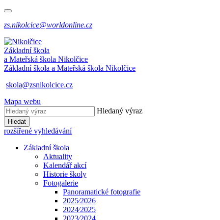
zs.nikolcice@worldonline.cz
Základní škola
a Mateřská škola
Nikolčice
Základní škola a Mateřská škola
Nikolčice
skola@zsnikolcice.cz
Mapa webu
Hledaný výraz
Hledat
rozšířené vyhledávání
Základní škola
Aktuality
Kalendář akcí
Historie školy
Fotogalerie
Panoramatické fotografie
2025⁄2026
2024⁄2025
2023⁄2024