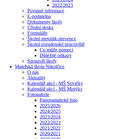
2022⁄2023
Povinné informace
E-podatelna
Dokumenty školy
Úřední deska
Formuláře
Školní metodik prevence
Školní poradenské pracoviště
Co může pomoci
Důležité odkazy
Sponzoři školy
Mateřská škola Nikolčice
O nás
Aktuality
Kalendář akcí - MŠ Sovičky
Kalendář akcí - MŠ Motýlci
Fotogalerie
Panoramatické foto
2025⁄2026
2024⁄2025
2023⁄2024
2022⁄2023
2021⁄2022
2020⁄2021