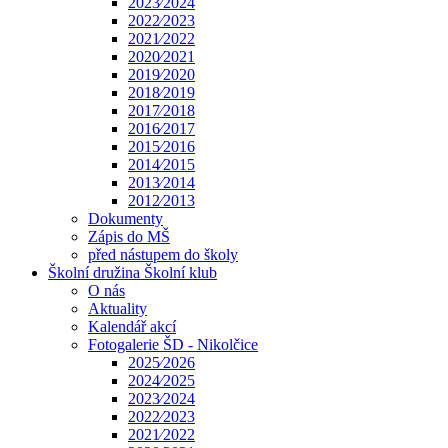
2023⁄2024
2022⁄2023
2021⁄2022
2020⁄2021
2019⁄2020
2018⁄2019
2017⁄2018
2016⁄2017
2015⁄2016
2014⁄2015
2013⁄2014
2012⁄2013
Dokumenty
Zápis do MŠ
před nástupem do školy
Školní družina Školní klub
O nás
Aktuality
Kalendář akcí
Fotogalerie ŠD - Nikolčice
2025⁄2026
2024⁄2025
2023⁄2024
2022⁄2023
2021⁄2022