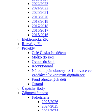
2022⁄2023
2021⁄2022
2020⁄2021
2019⁄2020
2018⁄2019
2017⁄2018
2016⁄2017
2015⁄2016
Elektronická ŽK
Rozvrhy tříd
Projekty
Celé Česko čte dětem
Mléko do škol
Ovoce do škol
Recyklohraní
Národní plán obnovy - 3.1 Inovace ve
vzdělávání v kontextu digitalizace
Fond ohrožených dětí
Ostatní
Úspěchy školy
Zájmová činnost
Fotogalerie
2025⁄2026
2024⁄2025
2023⁄2024