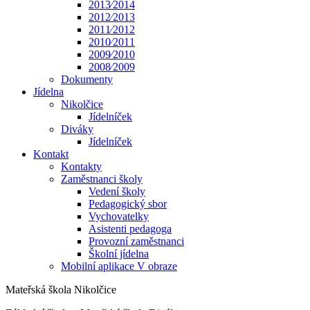
2013⁄2014
2012⁄2013
2011⁄2012
2010⁄2011
2009⁄2010
2008⁄2009
Dokumenty
Jídelna
Nikolčice
Jídelníček
Diváky
Jídelníček
Kontakt
Kontakty
Zaměstnanci školy
Vedení školy
Pedagogický sbor
Vychovatelky
Asistenti pedagoga
Provozní zaměstnanci
Školní jídelna
Mobilní aplikace V obraze
Mateřská škola Nikolčice