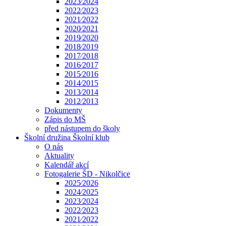
2023⁄2024
2022⁄2023
2021⁄2022
2020⁄2021
2019⁄2020
2018⁄2019
2017⁄2018
2016⁄2017
2015⁄2016
2014⁄2015
2013⁄2014
2012⁄2013
Dokumenty
Zápis do MŠ
před nástupem do školy
Školní družina Školní klub
O nás
Aktuality
Kalendář akcí
Fotogalerie ŠD - Nikolčice
2025⁄2026
2024⁄2025
2023⁄2024
2022⁄2023
2021⁄2022