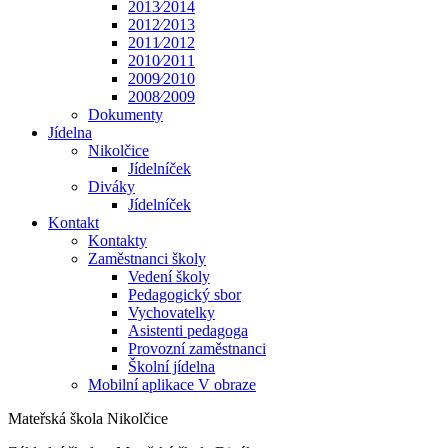
2013⁄2014
2012⁄2013
2011⁄2012
2010⁄2011
2009⁄2010
2008⁄2009
Dokumenty
Jídelna
Nikolčice
Jídelníček
Diváky
Jídelníček
Kontakt
Kontakty
Zaměstnanci školy
Vedení školy
Pedagogický sbor
Vychovatelky
Asistenti pedagoga
Provozní zaměstnanci
Školní jídelna
Mobilní aplikace V obraze
Mateřská škola Nikolčice