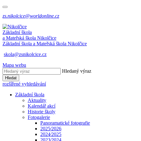
zs.nikolcice@worldonline.cz
Základní škola
a Mateřská škola
Nikolčice
Základní škola a Mateřská škola
Nikolčice
skola@zsnikolcice.cz
Mapa webu
Hledaný výraz
Hledat
rozšířené vyhledávání
Základní škola
Aktuality
Kalendář akcí
Historie školy
Fotogalerie
Panoramatické fotografie
2025⁄2026
2024⁄2025
2023⁄2024