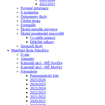
2022⁄2023
Povinné informace
E-podatelna
Dokumenty školy
Úřední deska
Formuláře
Školní metodik prevence
Školní poradenské pracoviště
Co může pomoci
Důležité odkazy
Sponzoři školy
Mateřská škola Nikolčice
O nás
Aktuality
Kalendář akcí - MŠ Sovičky
Kalendář akcí - MŠ Motýlci
Fotogalerie
Panoramatické foto
2025⁄2026
2024⁄2025
2023⁄2024
2022⁄2023
2021⁄2022
2020⁄2021