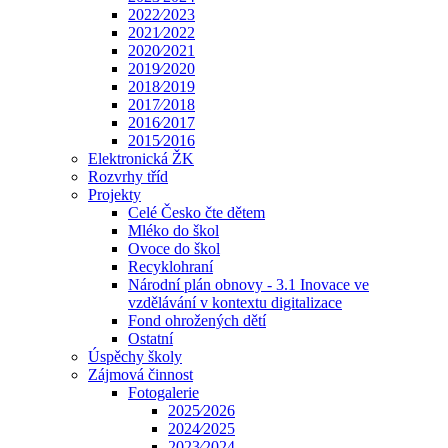
2022⁄2023
2021⁄2022
2020⁄2021
2019⁄2020
2018⁄2019
2017⁄2018
2016⁄2017
2015⁄2016
Elektronická ŽK
Rozvrhy tříd
Projekty
Celé Česko čte dětem
Mléko do škol
Ovoce do škol
Recyklohraní
Národní plán obnovy - 3.1 Inovace ve
vzdělávání v kontextu digitalizace
Fond ohrožených dětí
Ostatní
Úspěchy školy
Zájmová činnost
Fotogalerie
2025⁄2026
2024⁄2025
2023⁄2024