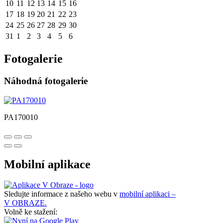
10
11
12
13
14
15
16
17
18
19
20
21
22
23
24
25
26
27
28
29
30
31
1
2
3
4
5
6
Fotogalerie
Náhodná fotogalerie
PA170010
Mobilní aplikace
Sledujte informace z našeho webu v
mobilní aplikaci –
V OBRAZE.
Volně ke stažení: