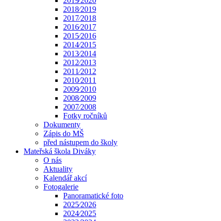
2019⁄2020
2018⁄2019
2017⁄2018
2016⁄2017
2015⁄2016
2014⁄2015
2013⁄2014
2012⁄2013
2011⁄2012
2010⁄2011
2009⁄2010
2008⁄2009
2007⁄2008
Fotky ročníků
Dokumenty
Zápis do MŠ
před nástupem do školy
Mateřská škola Diváky
O nás
Aktuality
Kalendář akcí
Fotogalerie
Panoramatické foto
2025⁄2026
2024⁄2025