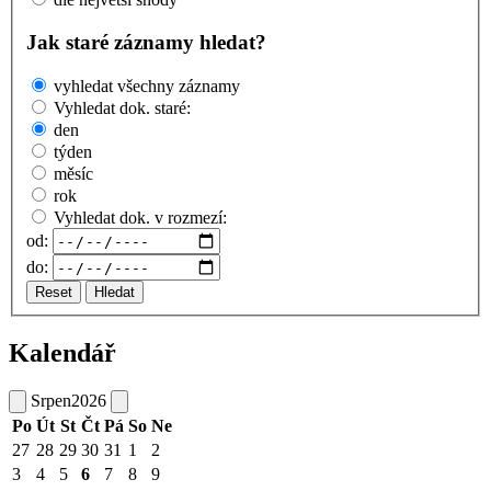
Jak staré záznamy hledat?
vyhledat všechny záznamy
Vyhledat dok. staré:
den
týden
měsíc
rok
Vyhledat dok. v rozmezí:
od:
do:
Reset
Hledat
Kalendář
Srpen
2026
Po
Út
St
Čt
Pá
So
Ne
27
28
29
30
31
1
2
3
4
5
6
7
8
9