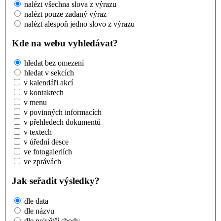
nalézt všechna slova z výrazu
nalézt pouze zadaný výraz
nalézt alespoň jedno slovo z výrazu
Kde na webu vyhledávat?
hledat bez omezení
hledat v sekcích
v kalendáři akcí
v kontaktech
v menu
v povinných informacích
v přehledech dokumentů
v textech
v úřední desce
ve fotogaleriích
ve zprávách
Jak seřadit výsledky?
dle data
dle názvu
dle největší shody