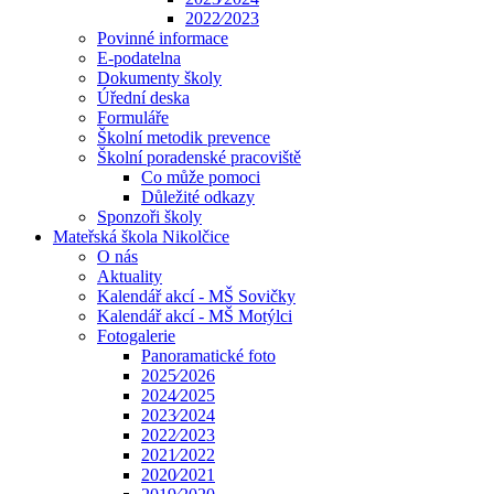
2022⁄2023
Povinné informace
E-podatelna
Dokumenty školy
Úřední deska
Formuláře
Školní metodik prevence
Školní poradenské pracoviště
Co může pomoci
Důležité odkazy
Sponzoři školy
Mateřská škola Nikolčice
O nás
Aktuality
Kalendář akcí - MŠ Sovičky
Kalendář akcí - MŠ Motýlci
Fotogalerie
Panoramatické foto
2025⁄2026
2024⁄2025
2023⁄2024
2022⁄2023
2021⁄2022
2020⁄2021