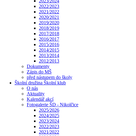
2023⁄2024
2022⁄2023
2021⁄2022
2020⁄2021
2019⁄2020
2018⁄2019
2017⁄2018
2016⁄2017
2015⁄2016
2014⁄2015
2013⁄2014
2012⁄2013
Dokumenty
Zápis do MŠ
před nástupem do školy
Školní družina Školní klub
O nás
Aktuality
Kalendář akcí
Fotogalerie ŠD - Nikolčice
2025⁄2026
2024⁄2025
2023⁄2024
2022⁄2023
2021⁄2022