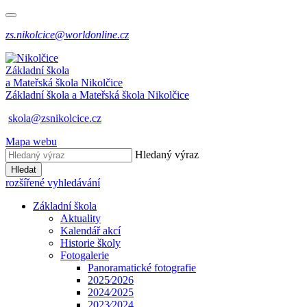
zs.nikolcice@worldonline.cz
Základní škola
a Mateřská škola
Nikolčice
Základní škola a Mateřská škola
Nikolčice
skola@zsnikolcice.cz
Mapa webu
Hledaný výraz
Hledat
rozšířené vyhledávání
Základní škola
Aktuality
Kalendář akcí
Historie školy
Fotogalerie
Panoramatické fotografie
2025⁄2026
2024⁄2025
2023⁄2024