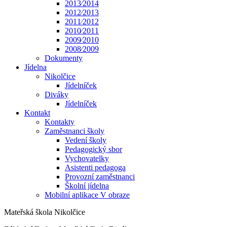
2013⁄2014
2012⁄2013
2011⁄2012
2010⁄2011
2009⁄2010
2008⁄2009
Dokumenty
Jídelna
Nikolčice
Jídelníček
Diváky
Jídelníček
Kontakt
Kontakty
Zaměstnanci školy
Vedení školy
Pedagogický sbor
Vychovatelky
Asistenti pedagoga
Provozní zaměstnanci
Školní jídelna
Mobilní aplikace V obraze
Mateřská škola Nikolčice