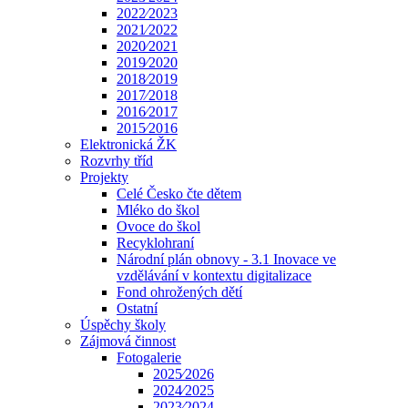
2022⁄2023
2021⁄2022
2020⁄2021
2019⁄2020
2018⁄2019
2017⁄2018
2016⁄2017
2015⁄2016
Elektronická ŽK
Rozvrhy tříd
Projekty
Celé Česko čte dětem
Mléko do škol
Ovoce do škol
Recyklohraní
Národní plán obnovy - 3.1 Inovace ve
vzdělávání v kontextu digitalizace
Fond ohrožených dětí
Ostatní
Úspěchy školy
Zájmová činnost
Fotogalerie
2025⁄2026
2024⁄2025
2023⁄2024