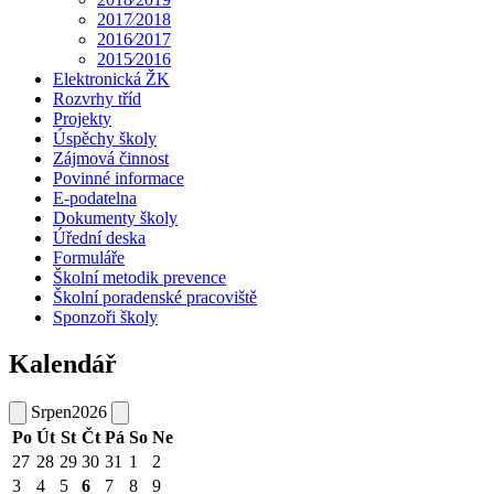
2017⁄2018
2016⁄2017
2015⁄2016
Elektronická ŽK
Rozvrhy tříd
Projekty
Úspěchy školy
Zájmová činnost
Povinné informace
E-podatelna
Dokumenty školy
Úřední deska
Formuláře
Školní metodik prevence
Školní poradenské pracoviště
Sponzoři školy
Kalendář
Srpen
2026
Po
Út
St
Čt
Pá
So
Ne
27
28
29
30
31
1
2
3
4
5
6
7
8
9