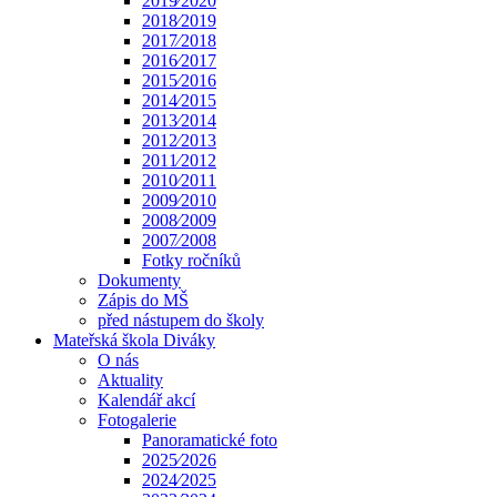
2019⁄2020
2018⁄2019
2017⁄2018
2016⁄2017
2015⁄2016
2014⁄2015
2013⁄2014
2012⁄2013
2011⁄2012
2010⁄2011
2009⁄2010
2008⁄2009
2007⁄2008
Fotky ročníků
Dokumenty
Zápis do MŠ
před nástupem do školy
Mateřská škola Diváky
O nás
Aktuality
Kalendář akcí
Fotogalerie
Panoramatické foto
2025⁄2026
2024⁄2025