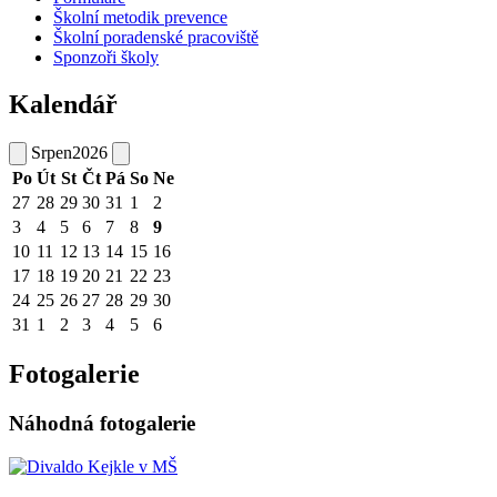
Školní metodik prevence
Školní poradenské pracoviště
Sponzoři školy
Kalendář
Srpen
2026
Po
Út
St
Čt
Pá
So
Ne
27
28
29
30
31
1
2
3
4
5
6
7
8
9
10
11
12
13
14
15
16
17
18
19
20
21
22
23
24
25
26
27
28
29
30
31
1
2
3
4
5
6
Fotogalerie
Náhodná fotogalerie