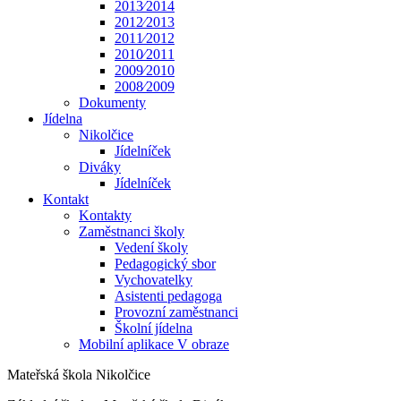
2013⁄2014
2012⁄2013
2011⁄2012
2010⁄2011
2009⁄2010
2008⁄2009
Dokumenty
Jídelna
Nikolčice
Jídelníček
Diváky
Jídelníček
Kontakt
Kontakty
Zaměstnanci školy
Vedení školy
Pedagogický sbor
Vychovatelky
Asistenti pedagoga
Provozní zaměstnanci
Školní jídelna
Mobilní aplikace V obraze
Mateřská škola Nikolčice