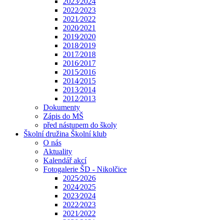
2023⁄2024
2022⁄2023
2021⁄2022
2020⁄2021
2019⁄2020
2018⁄2019
2017⁄2018
2016⁄2017
2015⁄2016
2014⁄2015
2013⁄2014
2012⁄2013
Dokumenty
Zápis do MŠ
před nástupem do školy
Školní družina Školní klub
O nás
Aktuality
Kalendář akcí
Fotogalerie ŠD - Nikolčice
2025⁄2026
2024⁄2025
2023⁄2024
2022⁄2023
2021⁄2022