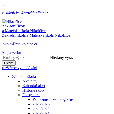
zs.nikolcice@worldonline.cz
Základní škola
a Mateřská škola
Nikolčice
Základní škola a Mateřská škola
Nikolčice
skola@zsnikolcice.cz
Mapa webu
Hledaný výraz
Hledat
rozšířené vyhledávání
Základní škola
Aktuality
Kalendář akcí
Historie školy
Fotogalerie
Panoramatické fotografie
2025⁄2026
2024⁄2025
2023⁄2024