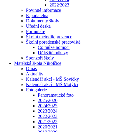
2022⁄2023
Povinné informace
E-podatelna
Dokumenty školy
Úřední deska
Formuláře
Školní metodik prevence
Školní poradenské pracoviště
Co může pomoci
Důležité odkazy
Sponzoři školy
Mateřská škola Nikolčice
O nás
Aktuality
Kalendář akcí - MŠ Sovičky
Kalendář akcí - MŠ Motýlci
Fotogalerie
Panoramatické foto
2025⁄2026
2024⁄2025
2023⁄2024
2022⁄2023
2021⁄2022
2020⁄2021