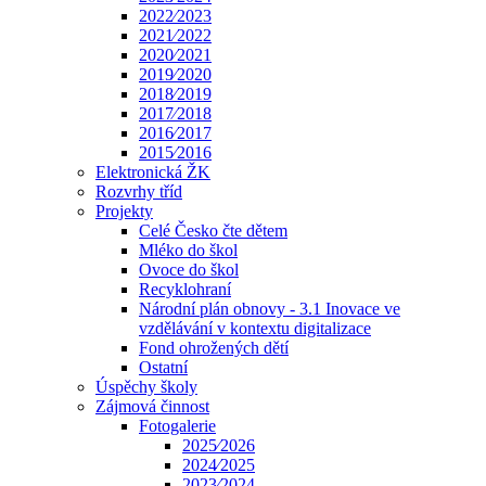
2022⁄2023
2021⁄2022
2020⁄2021
2019⁄2020
2018⁄2019
2017⁄2018
2016⁄2017
2015⁄2016
Elektronická ŽK
Rozvrhy tříd
Projekty
Celé Česko čte dětem
Mléko do škol
Ovoce do škol
Recyklohraní
Národní plán obnovy - 3.1 Inovace ve
vzdělávání v kontextu digitalizace
Fond ohrožených dětí
Ostatní
Úspěchy školy
Zájmová činnost
Fotogalerie
2025⁄2026
2024⁄2025
2023⁄2024