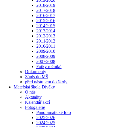
2019⁄2020
2018⁄2019
2017⁄2018
2016⁄2017
2015⁄2016
2014⁄2015
2013⁄2014
2012⁄2013
2011⁄2012
2010⁄2011
2009⁄2010
2008⁄2009
2007⁄2008
Fotky ročníků
Dokumenty
Zápis do MŠ
před nástupem do školy
Mateřská škola Diváky
O nás
Aktuality
Kalendář akcí
Fotogalerie
Panoramatické foto
2025⁄2026
2024⁄2025