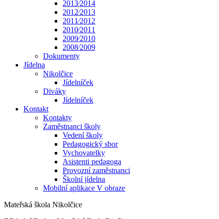
2013⁄2014
2012⁄2013
2011⁄2012
2010⁄2011
2009⁄2010
2008⁄2009
Dokumenty
Jídelna
Nikolčice
Jídelníček
Diváky
Jídelníček
Kontakt
Kontakty
Zaměstnanci školy
Vedení školy
Pedagogický sbor
Vychovatelky
Asistenti pedagoga
Provozní zaměstnanci
Školní jídelna
Mobilní aplikace V obraze
Mateřská škola Nikolčice