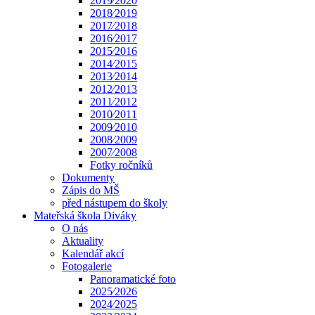
2019⁄2020
2018⁄2019
2017⁄2018
2016⁄2017
2015⁄2016
2014⁄2015
2013⁄2014
2012⁄2013
2011⁄2012
2010⁄2011
2009⁄2010
2008⁄2009
2007⁄2008
Fotky ročníků
Dokumenty
Zápis do MŠ
před nástupem do školy
Mateřská škola Diváky
O nás
Aktuality
Kalendář akcí
Fotogalerie
Panoramatické foto
2025⁄2026
2024⁄2025