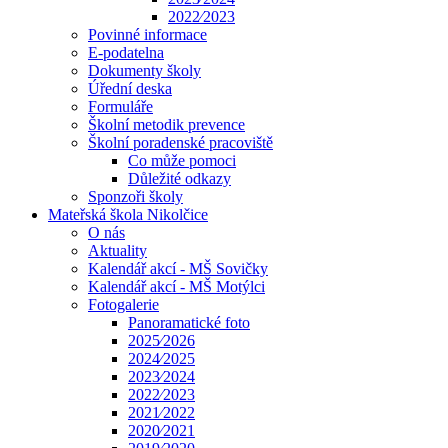
2022⁄2023
Povinné informace
E-podatelna
Dokumenty školy
Úřední deska
Formuláře
Školní metodik prevence
Školní poradenské pracoviště
Co může pomoci
Důležité odkazy
Sponzoři školy
Mateřská škola Nikolčice
O nás
Aktuality
Kalendář akcí - MŠ Sovičky
Kalendář akcí - MŠ Motýlci
Fotogalerie
Panoramatické foto
2025⁄2026
2024⁄2025
2023⁄2024
2022⁄2023
2021⁄2022
2020⁄2021