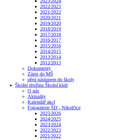
2023⁄2024
2022⁄2023
2021⁄2022
2020⁄2021
2019⁄2020
2018⁄2019
2017⁄2018
2016⁄2017
2015⁄2016
2014⁄2015
2013⁄2014
2012⁄2013
Dokumenty
Zápis do MŠ
před nástupem do školy
Školní družina Školní klub
O nás
Aktuality
Kalendář akcí
Fotogalerie ŠD - Nikolčice
2025⁄2026
2024⁄2025
2023⁄2024
2022⁄2023
2021⁄2022