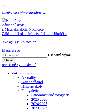
zs.nikolcice@worldonline.cz
Základní škola
a Mateřská škola
Nikolčice
Základní škola a Mateřská škola
Nikolčice
skola@zsnikolcice.cz
Mapa webu
Hledaný výraz
Hledat
rozšířené vyhledávání
Základní škola
Aktuality
Kalendář akcí
Historie školy
Fotogalerie
Panoramatické fotografie
2025⁄2026
2024⁄2025
2023⁄2024