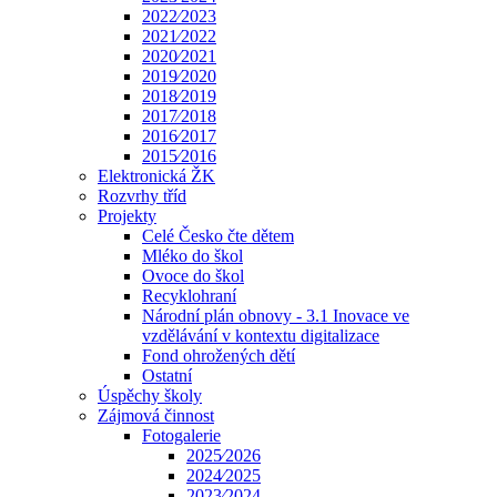
2022⁄2023
2021⁄2022
2020⁄2021
2019⁄2020
2018⁄2019
2017⁄2018
2016⁄2017
2015⁄2016
Elektronická ŽK
Rozvrhy tříd
Projekty
Celé Česko čte dětem
Mléko do škol
Ovoce do škol
Recyklohraní
Národní plán obnovy - 3.1 Inovace ve
vzdělávání v kontextu digitalizace
Fond ohrožených dětí
Ostatní
Úspěchy školy
Zájmová činnost
Fotogalerie
2025⁄2026
2024⁄2025
2023⁄2024