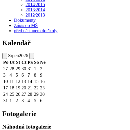
2014⁄2015
2013⁄2014
2012⁄2013
Dokumenty
Zápis do MŠ
před nástupem do školy
Kalendář
Srpen
2026
Po
Út
St
Čt
Pá
So
Ne
27
28
29
30
31
1
2
3
4
5
6
7
8
9
10
11
12
13
14
15
16
17
18
19
20
21
22
23
24
25
26
27
28
29
30
31
1
2
3
4
5
6
Fotogalerie
Náhodná fotogalerie