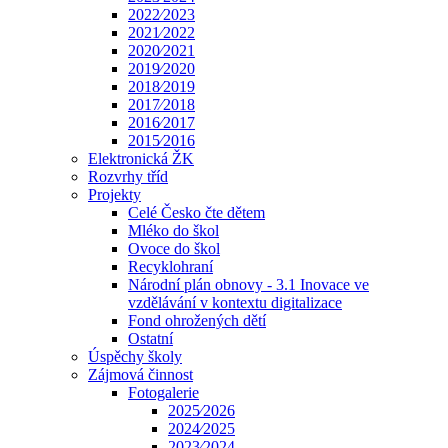
2022⁄2023
2021⁄2022
2020⁄2021
2019⁄2020
2018⁄2019
2017⁄2018
2016⁄2017
2015⁄2016
Elektronická ŽK
Rozvrhy tříd
Projekty
Celé Česko čte dětem
Mléko do škol
Ovoce do škol
Recyklohraní
Národní plán obnovy - 3.1 Inovace ve
vzdělávání v kontextu digitalizace
Fond ohrožených dětí
Ostatní
Úspěchy školy
Zájmová činnost
Fotogalerie
2025⁄2026
2024⁄2025
2023⁄2024