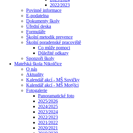
2022⁄2023
Povinné informace
E-podatelna
Dokumenty školy
Úřední deska
Formuláře
Školní metodik prevence
Školní poradenské pracoviště
Co může pomoci
Důležité odkazy
Sponzoři školy
Mateřská škola Nikolčice
O nás
Aktuality
Kalendář akcí - MŠ Sovičky
Kalendář akcí - MŠ Motýlci
Fotogalerie
Panoramatické foto
2025⁄2026
2024⁄2025
2023⁄2024
2022⁄2023
2021⁄2022
2020⁄2021