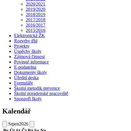
2020⁄2021
2019⁄2020
2018⁄2019
2017⁄2018
2016⁄2017
2015⁄2016
Elektronická ŽK
Rozvrhy tříd
Projekty
Úspěchy školy
Zájmová činnost
Povinné informace
E-podatelna
Dokumenty školy
Úřední deska
Formuláře
Školní metodik prevence
Školní poradenské pracoviště
Sponzoři školy
Kalendář
Srpen
2026
Po
Út
St
Čt
Pá
So
Ne