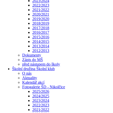
2023⁄2024
2022⁄2023
2021⁄2022
2020⁄2021
2019⁄2020
2018⁄2019
2017⁄2018
2016⁄2017
2015⁄2016
2014⁄2015
2013⁄2014
2012⁄2013
Dokumenty
Zápis do MŠ
před nástupem do školy
Školní družina Školní klub
O nás
Aktuality
Kalendář akcí
Fotogalerie ŠD - Nikolčice
2025⁄2026
2024⁄2025
2023⁄2024
2022⁄2023
2021⁄2022