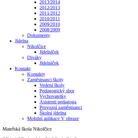
2013⁄2014
2012⁄2013
2011⁄2012
2010⁄2011
2009⁄2010
2008⁄2009
Dokumenty
Jídelna
Nikolčice
Jídelníček
Diváky
Jídelníček
Kontakt
Kontakty
Zaměstnanci školy
Vedení školy
Pedagogický sbor
Vychovatelky
Asistenti pedagoga
Provozní zaměstnanci
Školní jídelna
Mobilní aplikace V obraze
Mateřská škola Nikolčice