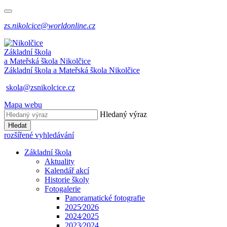
zs.nikolcice@worldonline.cz
Základní škola
a Mateřská škola
Nikolčice
Základní škola a Mateřská škola
Nikolčice
skola@zsnikolcice.cz
Mapa webu
Hledaný výraz
Hledat
rozšířené vyhledávání
Základní škola
Aktuality
Kalendář akcí
Historie školy
Fotogalerie
Panoramatické fotografie
2025⁄2026
2024⁄2025
2023⁄2024