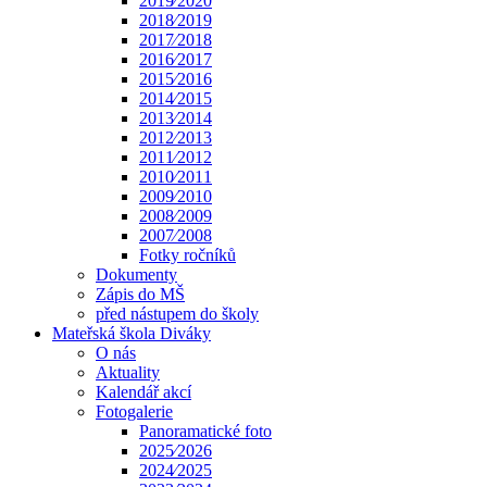
2019⁄2020
2018⁄2019
2017⁄2018
2016⁄2017
2015⁄2016
2014⁄2015
2013⁄2014
2012⁄2013
2011⁄2012
2010⁄2011
2009⁄2010
2008⁄2009
2007⁄2008
Fotky ročníků
Dokumenty
Zápis do MŠ
před nástupem do školy
Mateřská škola Diváky
O nás
Aktuality
Kalendář akcí
Fotogalerie
Panoramatické foto
2025⁄2026
2024⁄2025