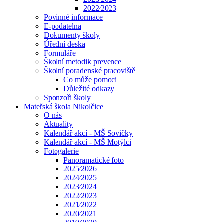
2022⁄2023
Povinné informace
E-podatelna
Dokumenty školy
Úřední deska
Formuláře
Školní metodik prevence
Školní poradenské pracoviště
Co může pomoci
Důležité odkazy
Sponzoři školy
Mateřská škola Nikolčice
O nás
Aktuality
Kalendář akcí - MŠ Sovičky
Kalendář akcí - MŠ Motýlci
Fotogalerie
Panoramatické foto
2025⁄2026
2024⁄2025
2023⁄2024
2022⁄2023
2021⁄2022
2020⁄2021