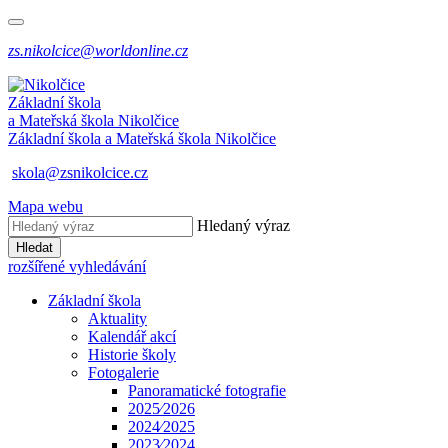
zs.nikolcice@worldonline.cz
Základní škola
a Mateřská škola
Nikolčice
Základní škola a Mateřská škola
Nikolčice
skola@zsnikolcice.cz
Mapa webu
Hledaný výraz
Hledat
rozšířené vyhledávání
Základní škola
Aktuality
Kalendář akcí
Historie školy
Fotogalerie
Panoramatické fotografie
2025⁄2026
2024⁄2025
2023⁄2024