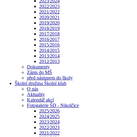
2023⁄2024
2022⁄2023
2021⁄2022
2020⁄2021
2019⁄2020
2018⁄2019
2017⁄2018
2016⁄2017
2015⁄2016
2014⁄2015
2013⁄2014
2012⁄2013
Dokumenty
Zápis do MŠ
před nástupem do školy
Školní družina Školní klub
O nás
Aktuality
Kalendář akcí
Fotogalerie ŠD - Nikolčice
2025⁄2026
2024⁄2025
2023⁄2024
2022⁄2023
2021⁄2022