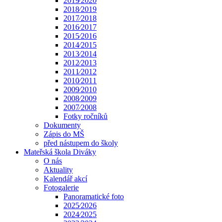
2019⁄2020
2018⁄2019
2017⁄2018
2016⁄2017
2015⁄2016
2014⁄2015
2013⁄2014
2012⁄2013
2011⁄2012
2010⁄2011
2009⁄2010
2008⁄2009
2007⁄2008
Fotky ročníků
Dokumenty
Zápis do MŠ
před nástupem do školy
Mateřská škola Diváky
O nás
Aktuality
Kalendář akcí
Fotogalerie
Panoramatické foto
2025⁄2026
2024⁄2025