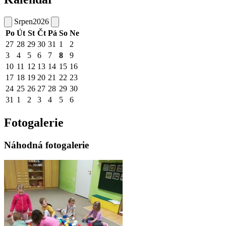
Srpen
2026
Po
Út
St
Čt
Pá
So
Ne
27
28
29
30
31
1
2
3
4
5
6
7
8
9
10
11
12
13
14
15
16
17
18
19
20
21
22
23
24
25
26
27
28
29
30
31
1
2
3
4
5
6
Fotogalerie
Náhodná fotogalerie