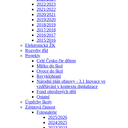
2022⁄2023
2021⁄2022
2020⁄2021
2019⁄2020
2018⁄2019
2017⁄2018
2016⁄2017
2015⁄2016
Elektronická ŽK
Rozvrhy tříd
Projekty
Celé Česko čte dětem
Mléko do škol
Ovoce do škol
Recyklohraní
Národní plán obnovy - 3.1 Inovace ve
vzdělávání v kontextu digitalizace
Fond ohrožených dětí
Ostatní
Úspěchy školy
Zájmová činnost
Fotogalerie
2025⁄2026
2024⁄2025
2023⁄2024