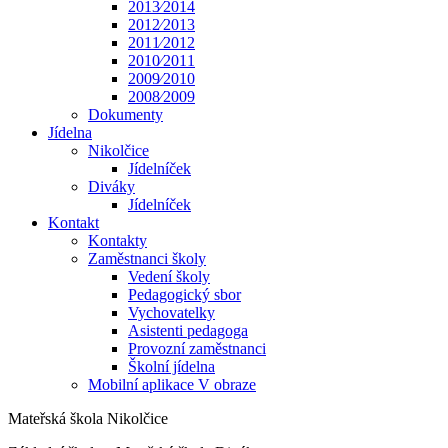
2013⁄2014
2012⁄2013
2011⁄2012
2010⁄2011
2009⁄2010
2008⁄2009
Dokumenty
Jídelna
Nikolčice
Jídelníček
Diváky
Jídelníček
Kontakt
Kontakty
Zaměstnanci školy
Vedení školy
Pedagogický sbor
Vychovatelky
Asistenti pedagoga
Provozní zaměstnanci
Školní jídelna
Mobilní aplikace V obraze
Mateřská škola Nikolčice