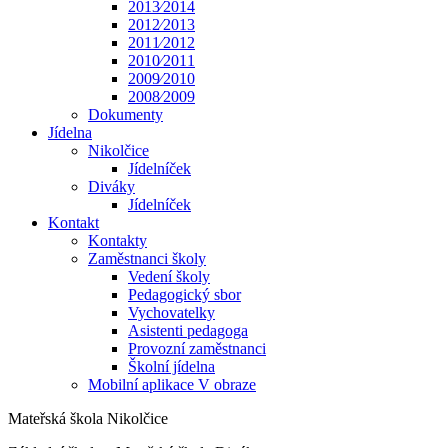
2013⁄2014
2012⁄2013
2011⁄2012
2010⁄2011
2009⁄2010
2008⁄2009
Dokumenty
Jídelna
Nikolčice
Jídelníček
Diváky
Jídelníček
Kontakt
Kontakty
Zaměstnanci školy
Vedení školy
Pedagogický sbor
Vychovatelky
Asistenti pedagoga
Provozní zaměstnanci
Školní jídelna
Mobilní aplikace V obraze
Mateřská škola Nikolčice