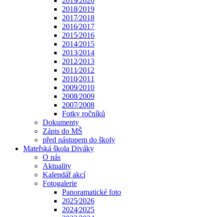
2019⁄2020
2018⁄2019
2017⁄2018
2016⁄2017
2015⁄2016
2014⁄2015
2013⁄2014
2012⁄2013
2011⁄2012
2010⁄2011
2009⁄2010
2008⁄2009
2007⁄2008
Fotky ročníků
Dokumenty
Zápis do MŠ
před nástupem do školy
Mateřská škola Diváky
O nás
Aktuality
Kalendář akcí
Fotogalerie
Panoramatické foto
2025⁄2026
2024⁄2025