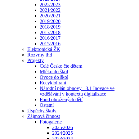
2022⁄2023
2021⁄2022
2020⁄2021
2019⁄2020
2018⁄2019
2017⁄2018
2016⁄2017
2015⁄2016
Elektronická ŽK
Rozvrhy tříd
Projekty
Celé Česko čte dětem
Mléko do škol
Ovoce do škol
Recyklohraní
Národní plán obnovy - 3.1 Inovace ve
vzdělávání v kontextu digitalizace
Fond ohrožených dětí
Ostatní
Úspěchy školy
Zájmová činnost
Fotogalerie
2025⁄2026
2024⁄2025
2023⁄2024