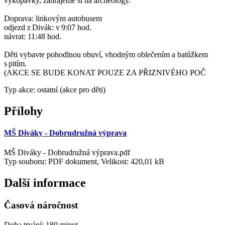
vykopávky, zahrajeme si na archeology.
Doprava: linkovým autobusem
odjezd z Divák: v 9:07 hod.
návrat: 11:48 hod.
Děti vybavte pohodlnou obuví, vhodným oblečením a batůžkem
s pitím.
(AKCE SE BUDE KONAT POUZE ZA PŘIZNIVÉHO POČ
Typ akce: ostatní (akce pro děti)
Přílohy
MŠ Diváky - Dobrudružná výprava
MŠ Diváky - Dobrudružná výprava.pdf
Typ souboru: PDF dokument, Velikost: 420,01 kB
Další informace
Časová náročnost
Doba trvání: 180 minut