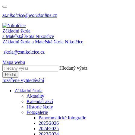
zs.nikolcice@worldonline.cz
Základní škola
a Mateřská škola
Nikolčice
Základní škola a Mateřská škola
Nikolčice
skola@zsnikolcice.cz
Mapa webu
Hledaný výraz
Hledat
rozšířené vyhledávání
Základní škola
Aktuality
Kalendář akcí
Historie školy
Fotogalerie
Panoramatické fotografie
2025⁄2026
2024⁄2025
2023⁄2024