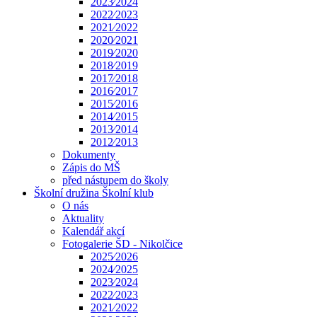
2023⁄2024
2022⁄2023
2021⁄2022
2020⁄2021
2019⁄2020
2018⁄2019
2017⁄2018
2016⁄2017
2015⁄2016
2014⁄2015
2013⁄2014
2012⁄2013
Dokumenty
Zápis do MŠ
před nástupem do školy
Školní družina Školní klub
O nás
Aktuality
Kalendář akcí
Fotogalerie ŠD - Nikolčice
2025⁄2026
2024⁄2025
2023⁄2024
2022⁄2023
2021⁄2022