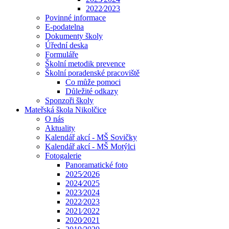
2022⁄2023
Povinné informace
E-podatelna
Dokumenty školy
Úřední deska
Formuláře
Školní metodik prevence
Školní poradenské pracoviště
Co může pomoci
Důležité odkazy
Sponzoři školy
Mateřská škola Nikolčice
O nás
Aktuality
Kalendář akcí - MŠ Sovičky
Kalendář akcí - MŠ Motýlci
Fotogalerie
Panoramatické foto
2025⁄2026
2024⁄2025
2023⁄2024
2022⁄2023
2021⁄2022
2020⁄2021