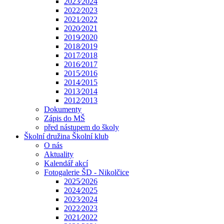
2023⁄2024
2022⁄2023
2021⁄2022
2020⁄2021
2019⁄2020
2018⁄2019
2017⁄2018
2016⁄2017
2015⁄2016
2014⁄2015
2013⁄2014
2012⁄2013
Dokumenty
Zápis do MŠ
před nástupem do školy
Školní družina Školní klub
O nás
Aktuality
Kalendář akcí
Fotogalerie ŠD - Nikolčice
2025⁄2026
2024⁄2025
2023⁄2024
2022⁄2023
2021⁄2022