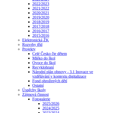
2022⁄2023
2021⁄2022
2020⁄2021
2019⁄2020
2018⁄2019
2017⁄2018
2016⁄2017
2015⁄2016
Elektronická ŽK
Rozvrhy tříd
Projekty
Celé Česko čte dětem
Mléko do škol
Ovoce do škol
Recyklohraní
Národní plán obnovy - 3.1 Inovace ve
vzdělávání v kontextu digitalizace
Fond ohrožených dětí
Ostatní
Úspěchy školy
Zájmová činnost
Fotogalerie
2025⁄2026
2024⁄2025
2023⁄2024