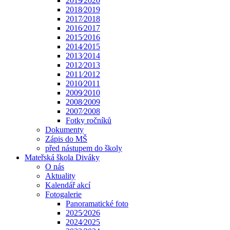
2019⁄2020
2018⁄2019
2017⁄2018
2016⁄2017
2015⁄2016
2014⁄2015
2013⁄2014
2012⁄2013
2011⁄2012
2010⁄2011
2009⁄2010
2008⁄2009
2007⁄2008
Fotky ročníků
Dokumenty
Zápis do MŠ
před nástupem do školy
Mateřská škola Diváky
O nás
Aktuality
Kalendář akcí
Fotogalerie
Panoramatické foto
2025⁄2026
2024⁄2025