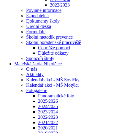
2022⁄2023
Povinné informace
E-podatelna
Dokumenty školy
Úřední deska
Formuláře
Školní metodik prevence
Školní poradenské pracoviště
Co může pomoci
Důležité odkazy
Sponzoři školy
Mateřská škola Nikolčice
O nás
Aktuality
Kalendář akcí - MŠ Sovičky
Kalendář akcí - MŠ Motýlci
Fotogalerie
Panoramatické foto
2025⁄2026
2024⁄2025
2023⁄2024
2022⁄2023
2021⁄2022
2020⁄2021