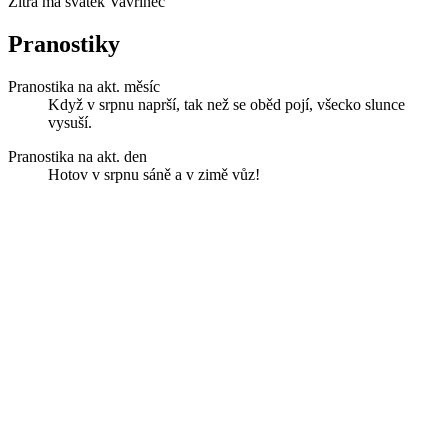
Zítra má svátek
Vavřinec
Pranostiky
Pranostika na akt. měsíc
Když v srpnu naprší, tak než se oběd pojí, všecko slunce
vysuší.
Pranostika na akt. den
Hotov v srpnu sáně a v zimě vůz!