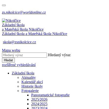
zs.nikolcice@worldonline.cz
Základní škola
a Mateřská škola
Nikolčice
Základní škola a Mateřská škola
Nikolčice
skola@zsnikolcice.cz
Mapa webu
Hledaný výraz
Hledat
rozšířené vyhledávání
Základní škola
Aktuality
Kalendář akcí
Historie školy
Fotogalerie
Panoramatické fotografie
2025⁄2026
2024⁄2025
2023⁄2024