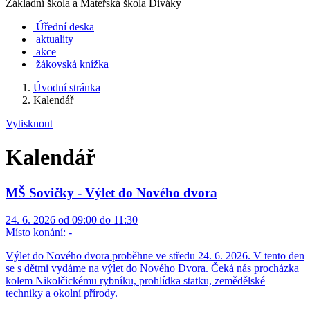
Základní škola a Mateřská škola Diváky
Úřední deska
aktuality
akce
žákovská knížka
Úvodní stránka
Kalendář
Vytisknout
Kalendář
MŠ Sovičky - Výlet do Nového dvora
24. 6. 2026 od 09:00 do 11:30
Místo konání:
-
Výlet do Nového dvora proběhne ve středu 24. 6. 2026. V tento den
se s dětmi vydáme na výlet do Nového Dvora. Čeká nás procházka
kolem Nikolčickému rybníku, prohlídka statku, zemědělské
techniky a okolní přírody.