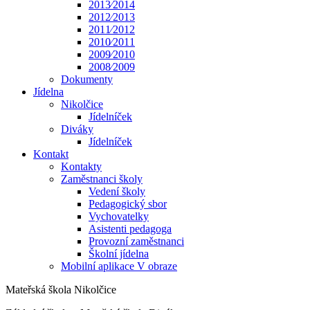
2013⁄2014
2012⁄2013
2011⁄2012
2010⁄2011
2009⁄2010
2008⁄2009
Dokumenty
Jídelna
Nikolčice
Jídelníček
Diváky
Jídelníček
Kontakt
Kontakty
Zaměstnanci školy
Vedení školy
Pedagogický sbor
Vychovatelky
Asistenti pedagoga
Provozní zaměstnanci
Školní jídelna
Mobilní aplikace V obraze
Mateřská škola Nikolčice