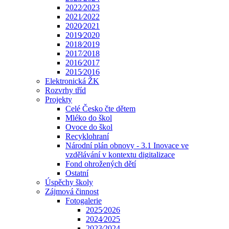
2022⁄2023
2021⁄2022
2020⁄2021
2019⁄2020
2018⁄2019
2017⁄2018
2016⁄2017
2015⁄2016
Elektronická ŽK
Rozvrhy tříd
Projekty
Celé Česko čte dětem
Mléko do škol
Ovoce do škol
Recyklohraní
Národní plán obnovy - 3.1 Inovace ve
vzdělávání v kontextu digitalizace
Fond ohrožených dětí
Ostatní
Úspěchy školy
Zájmová činnost
Fotogalerie
2025⁄2026
2024⁄2025
2023⁄2024