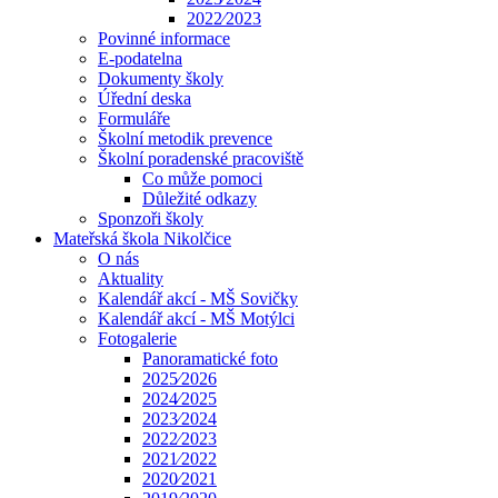
2022⁄2023
Povinné informace
E-podatelna
Dokumenty školy
Úřední deska
Formuláře
Školní metodik prevence
Školní poradenské pracoviště
Co může pomoci
Důležité odkazy
Sponzoři školy
Mateřská škola Nikolčice
O nás
Aktuality
Kalendář akcí - MŠ Sovičky
Kalendář akcí - MŠ Motýlci
Fotogalerie
Panoramatické foto
2025⁄2026
2024⁄2025
2023⁄2024
2022⁄2023
2021⁄2022
2020⁄2021