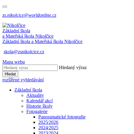
zs.nikolcice@worldonline.cz
Základní škola
a Mateřská škola
Nikolčice
Základní škola a Mateřská škola
Nikolčice
skola@zsnikolcice.cz
Mapa webu
Hledaný výraz
Hledat
rozšířené vyhledávání
Základní škola
Aktuality
Kalendář akcí
Historie školy
Fotogalerie
Panoramatické fotografie
2025⁄2026
2024⁄2025
2023⁄2024