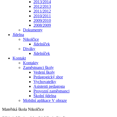
2013⁄2014
2012⁄2013
2011⁄2012
2010⁄2011
2009⁄2010
2008⁄2009
Dokumenty
Jídelna
Nikolčice
Jídelníček
Diváky
Jídelníček
Kontakt
Kontakty
Zaměstnanci školy
Vedení školy
Pedagogický sbor
Vychovatelky
Asistenti pedagoga
Provozní zaměstnanci
Školní jídelna
Mobilní aplikace V obraze
Mateřská škola Nikolčice