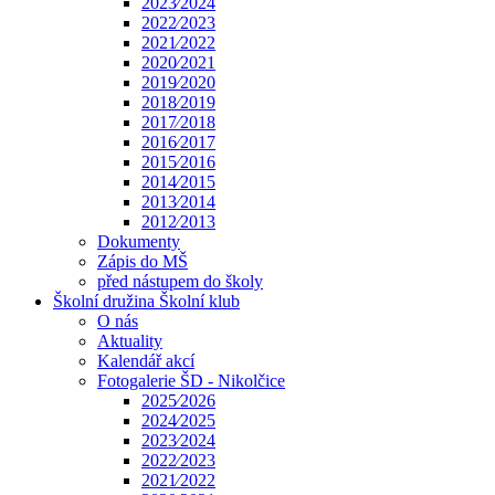
2023⁄2024
2022⁄2023
2021⁄2022
2020⁄2021
2019⁄2020
2018⁄2019
2017⁄2018
2016⁄2017
2015⁄2016
2014⁄2015
2013⁄2014
2012⁄2013
Dokumenty
Zápis do MŠ
před nástupem do školy
Školní družina Školní klub
O nás
Aktuality
Kalendář akcí
Fotogalerie ŠD - Nikolčice
2025⁄2026
2024⁄2025
2023⁄2024
2022⁄2023
2021⁄2022