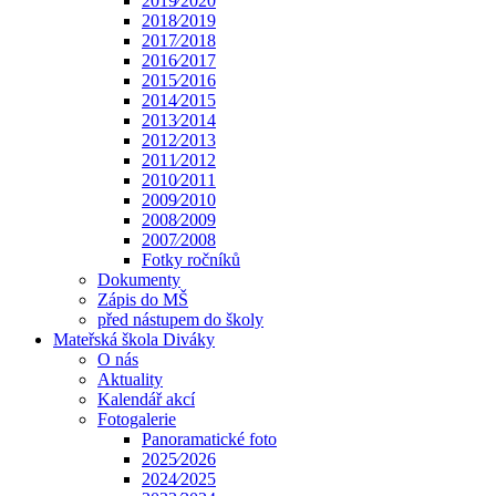
2019⁄2020
2018⁄2019
2017⁄2018
2016⁄2017
2015⁄2016
2014⁄2015
2013⁄2014
2012⁄2013
2011⁄2012
2010⁄2011
2009⁄2010
2008⁄2009
2007⁄2008
Fotky ročníků
Dokumenty
Zápis do MŠ
před nástupem do školy
Mateřská škola Diváky
O nás
Aktuality
Kalendář akcí
Fotogalerie
Panoramatické foto
2025⁄2026
2024⁄2025