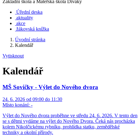
Základní škola a Mateřská škola Diváky
Úřední deska
aktuality
akce
žákovská knížka
Úvodní stránka
Kalendář
Vytisknout
Kalendář
MŠ Sovičky - Výlet do Nového dvora
24. 6. 2026 od 09:00 do 11:30
Místo konání:
-
Výlet do Nového dvora proběhne ve středu 24. 6. 2026. V tento den
se s dětmi vydáme na výlet do Nového Dvora. Čeká nás procházka
kolem Nikolčickému rybníku, prohlídka statku, zemědělské
techniky a okolní přírody.