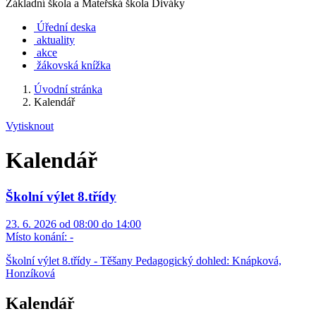
Základní škola a Mateřská škola Diváky
Úřední deska
aktuality
akce
žákovská knížka
Úvodní stránka
Kalendář
Vytisknout
Kalendář
Školní výlet 8.třídy
23. 6. 2026 od 08:00 do 14:00
Místo konání:
-
Školní výlet 8.třídy - Těšany Pedagogický dohled: Knápková,
Honzíková
Kalendář