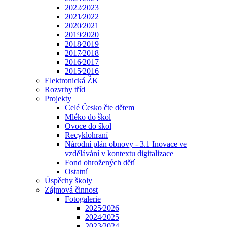
2022⁄2023
2021⁄2022
2020⁄2021
2019⁄2020
2018⁄2019
2017⁄2018
2016⁄2017
2015⁄2016
Elektronická ŽK
Rozvrhy tříd
Projekty
Celé Česko čte dětem
Mléko do škol
Ovoce do škol
Recyklohraní
Národní plán obnovy - 3.1 Inovace ve
vzdělávání v kontextu digitalizace
Fond ohrožených dětí
Ostatní
Úspěchy školy
Zájmová činnost
Fotogalerie
2025⁄2026
2024⁄2025
2023⁄2024