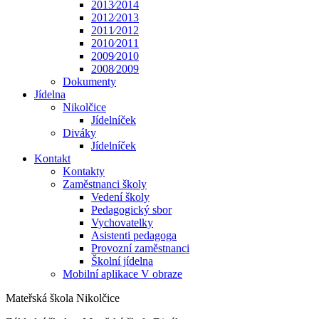
2013⁄2014
2012⁄2013
2011⁄2012
2010⁄2011
2009⁄2010
2008⁄2009
Dokumenty
Jídelna
Nikolčice
Jídelníček
Diváky
Jídelníček
Kontakt
Kontakty
Zaměstnanci školy
Vedení školy
Pedagogický sbor
Vychovatelky
Asistenti pedagoga
Provozní zaměstnanci
Školní jídelna
Mobilní aplikace V obraze
Mateřská škola Nikolčice