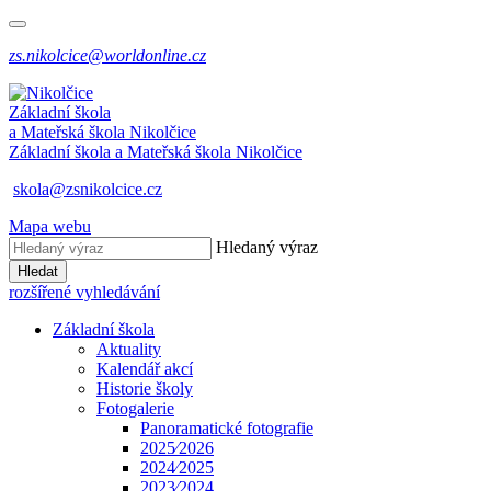
zs.nikolcice@worldonline.cz
Základní škola
a Mateřská škola
Nikolčice
Základní škola a Mateřská škola
Nikolčice
skola@zsnikolcice.cz
Mapa webu
Hledaný výraz
Hledat
rozšířené vyhledávání
Základní škola
Aktuality
Kalendář akcí
Historie školy
Fotogalerie
Panoramatické fotografie
2025⁄2026
2024⁄2025
2023⁄2024