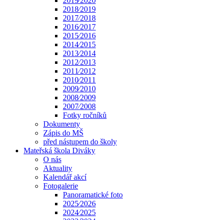
2019⁄2020
2018⁄2019
2017⁄2018
2016⁄2017
2015⁄2016
2014⁄2015
2013⁄2014
2012⁄2013
2011⁄2012
2010⁄2011
2009⁄2010
2008⁄2009
2007⁄2008
Fotky ročníků
Dokumenty
Zápis do MŠ
před nástupem do školy
Mateřská škola Diváky
O nás
Aktuality
Kalendář akcí
Fotogalerie
Panoramatické foto
2025⁄2026
2024⁄2025