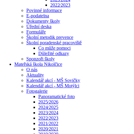
2022⁄2023
Povinné informace
E-podatelna
Dokumenty školy
Úřední deska
Formuláře
Školní metodik prevence
Školní poradenské pracoviště
Co může pomoci
Důležité odkazy
Sponzoři školy
Mateřská škola Nikolčice
O nás
Aktuality
Kalendář akcí - MŠ Sovičky
Kalendář akcí - MŠ Motýlci
Fotogalerie
Panoramatické foto
2025⁄2026
2024⁄2025
2023⁄2024
2022⁄2023
2021⁄2022
2020⁄2021