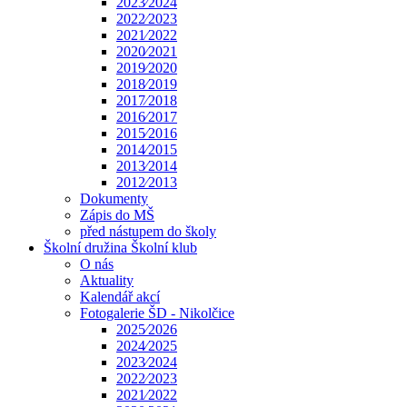
2023⁄2024
2022⁄2023
2021⁄2022
2020⁄2021
2019⁄2020
2018⁄2019
2017⁄2018
2016⁄2017
2015⁄2016
2014⁄2015
2013⁄2014
2012⁄2013
Dokumenty
Zápis do MŠ
před nástupem do školy
Školní družina Školní klub
O nás
Aktuality
Kalendář akcí
Fotogalerie ŠD - Nikolčice
2025⁄2026
2024⁄2025
2023⁄2024
2022⁄2023
2021⁄2022