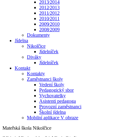
2013⁄2014
2012⁄2013
2011⁄2012
2010⁄2011
2009⁄2010
2008⁄2009
Dokumenty
Jídelna
Nikolčice
Jídelníček
Diváky
Jídelníček
Kontakt
Kontakty
Zaměstnanci školy
Vedení školy
Pedagogický sbor
Vychovatelky
Asistenti pedagoga
Provozní zaměstnanci
Školní jídelna
Mobilní aplikace V obraze
Mateřská škola Nikolčice