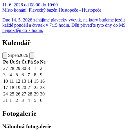
11. 6. 2026 od 08:00 do 10:00
Místo konání:
Plavecký bazén Hustopeče - Hustopeče
Dne 14. 5. 2026 zahájíme plavecky výcvik, na který budeme jezdit
každé pondělí a čtvrtek v 7:15 hodin. Děti přiveďte tyto dny do MŠ
nejpozději do 7 hodin.
Kalendář
Srpen
2026
Po
Út
St
Čt
Pá
So
Ne
27
28
29
30
31
1
2
3
4
5
6
7
8
9
10
11
12
13
14
15
16
17
18
19
20
21
22
23
24
25
26
27
28
29
30
31
1
2
3
4
5
6
Fotogalerie
Náhodná fotogalerie