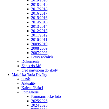
2019⁄2020
2018⁄2019
2017⁄2018
2016⁄2017
2015⁄2016
2014⁄2015
2013⁄2014
2012⁄2013
2011⁄2012
2010⁄2011
2009⁄2010
2008⁄2009
2007⁄2008
Fotky ročníků
Dokumenty
Zápis do MŠ
před nástupem do školy
Mateřská škola Diváky
O nás
Aktuality
Kalendář akcí
Fotogalerie
Panoramatické foto
2025⁄2026
2024⁄2025