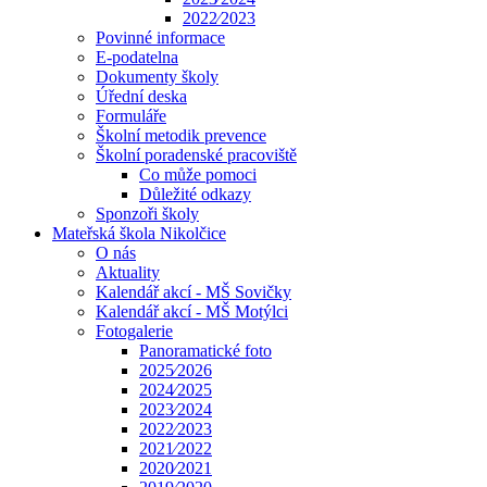
2022⁄2023
Povinné informace
E-podatelna
Dokumenty školy
Úřední deska
Formuláře
Školní metodik prevence
Školní poradenské pracoviště
Co může pomoci
Důležité odkazy
Sponzoři školy
Mateřská škola Nikolčice
O nás
Aktuality
Kalendář akcí - MŠ Sovičky
Kalendář akcí - MŠ Motýlci
Fotogalerie
Panoramatické foto
2025⁄2026
2024⁄2025
2023⁄2024
2022⁄2023
2021⁄2022
2020⁄2021