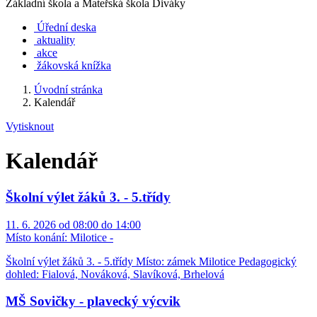
Základní škola a Mateřská škola Diváky
Úřední deska
aktuality
akce
žákovská knížka
Úvodní stránka
Kalendář
Vytisknout
Kalendář
Školní výlet žáků 3. - 5.třídy
11. 6. 2026 od 08:00 do 14:00
Místo konání:
Milotice -
Školní výlet žáků 3. - 5.třídy Místo: zámek Milotice Pedagogický
dohled: Fialová, Nováková, Slavíková, Brhelová
MŠ Sovičky - plavecký výcvik