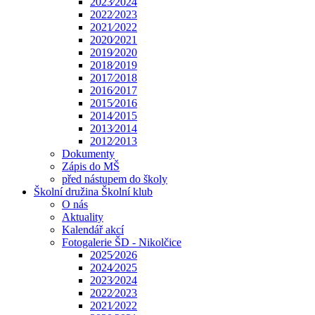
2023⁄2024
2022⁄2023
2021⁄2022
2020⁄2021
2019⁄2020
2018⁄2019
2017⁄2018
2016⁄2017
2015⁄2016
2014⁄2015
2013⁄2014
2012⁄2013
Dokumenty
Zápis do MŠ
před nástupem do školy
Školní družina Školní klub
O nás
Aktuality
Kalendář akcí
Fotogalerie ŠD - Nikolčice
2025⁄2026
2024⁄2025
2023⁄2024
2022⁄2023
2021⁄2022