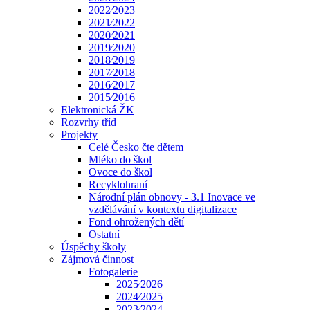
2022⁄2023
2021⁄2022
2020⁄2021
2019⁄2020
2018⁄2019
2017⁄2018
2016⁄2017
2015⁄2016
Elektronická ŽK
Rozvrhy tříd
Projekty
Celé Česko čte dětem
Mléko do škol
Ovoce do škol
Recyklohraní
Národní plán obnovy - 3.1 Inovace ve
vzdělávání v kontextu digitalizace
Fond ohrožených dětí
Ostatní
Úspěchy školy
Zájmová činnost
Fotogalerie
2025⁄2026
2024⁄2025
2023⁄2024