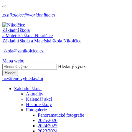
zs.nikolcice@worldonline.cz
Základní škola
a Mateřská škola
Nikolčice
Základní škola a Mateřská škola
Nikolčice
skola@zsnikolcice.cz
Mapa webu
Hledaný výraz
Hledat
rozšířené vyhledávání
Základní škola
Aktuality
Kalendář akcí
Historie školy
Fotogalerie
Panoramatické fotografie
2025⁄2026
2024⁄2025
2023⁄2024