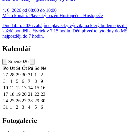
4. 6. 2026 od 08:00 do 10:00
Místo konání:
Plavecký bazén Hustopeče - Hustopeče
Dne 14. 5. 2026 zahájíme plavecky výcvik, na který budeme jezdit
každé pondělí a čtvrtek v 7:15 hodin. Děti přiveďte tyto dny do MŠ
nejpozději do 7 hodin.
Kalendář
Srpen
2026
Po
Út
St
Čt
Pá
So
Ne
27
28
29
30
31
1
2
3
4
5
6
7
8
9
10
11
12
13
14
15
16
17
18
19
20
21
22
23
24
25
26
27
28
29
30
31
1
2
3
4
5
6
Fotogalerie