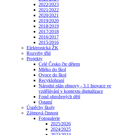
2022⁄2023
2021⁄2022
2020⁄2021
2019⁄2020
2018⁄2019
2017⁄2018
2016⁄2017
2015⁄2016
Elektronická ŽK
Rozvrhy tříd
Projekty
Celé Česko čte dětem
Mléko do škol
Ovoce do škol
Recyklohraní
Národní plán obnovy - 3.1 Inovace ve
vzdělávání v kontextu digitalizace
Fond ohrožených dětí
Ostatní
Úspěchy školy
Zájmová činnost
Fotogalerie
2025⁄2026
2024⁄2025
2023⁄2024