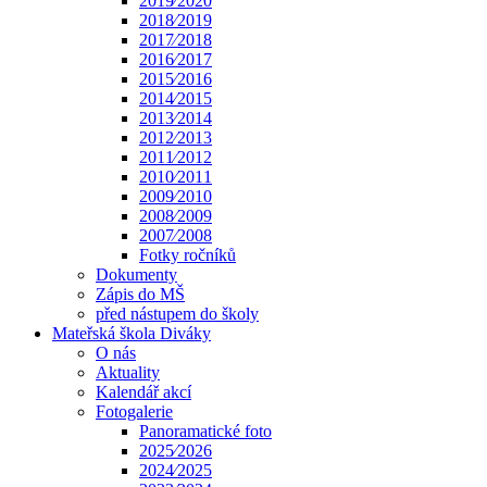
2019⁄2020
2018⁄2019
2017⁄2018
2016⁄2017
2015⁄2016
2014⁄2015
2013⁄2014
2012⁄2013
2011⁄2012
2010⁄2011
2009⁄2010
2008⁄2009
2007⁄2008
Fotky ročníků
Dokumenty
Zápis do MŠ
před nástupem do školy
Mateřská škola Diváky
O nás
Aktuality
Kalendář akcí
Fotogalerie
Panoramatické foto
2025⁄2026
2024⁄2025