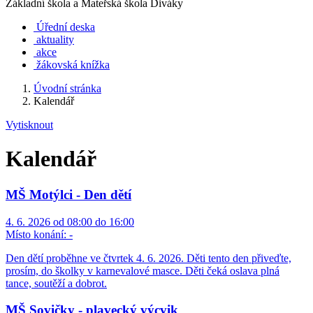
Základní škola a Mateřská škola Diváky
Úřední deska
aktuality
akce
žákovská knížka
Úvodní stránka
Kalendář
Vytisknout
Kalendář
MŠ Motýlci - Den dětí
4. 6. 2026 od 08:00 do 16:00
Místo konání:
-
Den dětí proběhne ve čtvrtek 4. 6. 2026. Děti tento den přiveďte,
prosím, do školky v karnevalové masce. Děti čeká oslava plná
tance, soutěží a dobrot.
MŠ Sovičky - plavecký výcvik