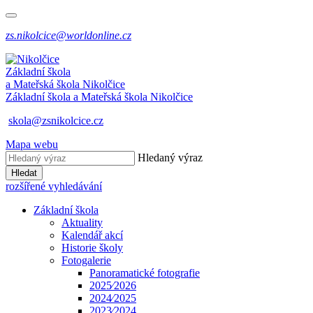
zs.nikolcice@worldonline.cz
Základní škola
a Mateřská škola
Nikolčice
Základní škola a Mateřská škola
Nikolčice
skola@zsnikolcice.cz
Mapa webu
Hledaný výraz
Hledat
rozšířené vyhledávání
Základní škola
Aktuality
Kalendář akcí
Historie školy
Fotogalerie
Panoramatické fotografie
2025⁄2026
2024⁄2025
2023⁄2024