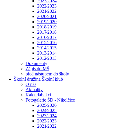
2023⁄2024
2022⁄2023
2021⁄2022
2020⁄2021
2019⁄2020
2018⁄2019
2017⁄2018
2016⁄2017
2015⁄2016
2014⁄2015
2013⁄2014
2012⁄2013
Dokumenty
Zápis do MŠ
před nástupem do školy
Školní družina Školní klub
O nás
Aktuality
Kalendář akcí
Fotogalerie ŠD - Nikolčice
2025⁄2026
2024⁄2025
2023⁄2024
2022⁄2023
2021⁄2022