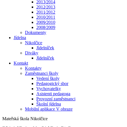
2013⁄2014
2012⁄2013
2011⁄2012
2010⁄2011
2009⁄2010
2008⁄2009
Dokumenty
Jídelna
Nikolčice
Jídelníček
Diváky
Jídelníček
Kontakt
Kontakty
Zaměstnanci školy
Vedení školy
Pedagogický sbor
Vychovatelky
Asistenti pedagoga
Provozní zaměstnanci
Školní jídelna
Mobilní aplikace V obraze
Mateřská škola Nikolčice