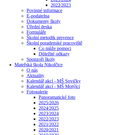
2022⁄2023
Povinné informace
E-podatelna
Dokumenty školy
Úřední deska
Formuláře
Školní metodik prevence
Školní poradenské pracoviště
Co může pomoci
Důležité odkazy
Sponzoři školy
Mateřská škola Nikolčice
O nás
Aktuality
Kalendář akcí - MŠ Sovičky
Kalendář akcí - MŠ Motýlci
Fotogalerie
Panoramatické foto
2025⁄2026
2024⁄2025
2023⁄2024
2022⁄2023
2021⁄2022
2020⁄2021