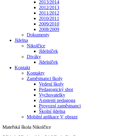
2013⁄2014
2012⁄2013
2011⁄2012
2010⁄2011
2009⁄2010
2008⁄2009
Dokumenty
Jídelna
Nikolčice
Jídelníček
Diváky
Jídelníček
Kontakt
Kontakty
Zaměstnanci školy
Vedení školy
Pedagogický sbor
Vychovatelky
Asistenti pedagoga
Provozní zaměstnanci
Školní jídelna
Mobilní aplikace V obraze
Mateřská škola Nikolčice