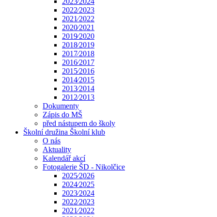
2023⁄2024
2022⁄2023
2021⁄2022
2020⁄2021
2019⁄2020
2018⁄2019
2017⁄2018
2016⁄2017
2015⁄2016
2014⁄2015
2013⁄2014
2012⁄2013
Dokumenty
Zápis do MŠ
před nástupem do školy
Školní družina Školní klub
O nás
Aktuality
Kalendář akcí
Fotogalerie ŠD - Nikolčice
2025⁄2026
2024⁄2025
2023⁄2024
2022⁄2023
2021⁄2022