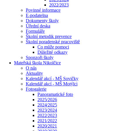
2022⁄2023
Povinné informace
E-podatelna
Dokumenty školy
Úřední deska
Formuláře
Školní metodik prevence
Školní poradenské pracoviště
Co může pomoci
Důležité odkazy
Sponzoři školy
Mateřská škola Nikolčice
O nás
Aktuality
Kalendář akcí - MŠ Sovičky
Kalendář akcí - MŠ Motýlci
Fotogalerie
Panoramatické foto
2025⁄2026
2024⁄2025
2023⁄2024
2022⁄2023
2021⁄2022
2020⁄2021