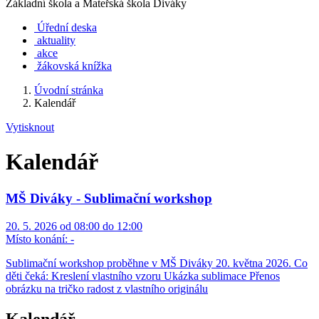
Základní škola a Mateřská škola Diváky
Úřední deska
aktuality
akce
žákovská knížka
Úvodní stránka
Kalendář
Vytisknout
Kalendář
MŠ Diváky - Sublimační workshop
20. 5. 2026 od 08:00 do 12:00
Místo konání:
-
Sublimační workshop proběhne v MŠ Diváky 20. května 2026. Co
děti čeká: Kreslení vlastního vzoru Ukázka sublimace Přenos
obrázku na tričko radost z vlastního originálu
Kalendář