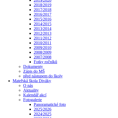
2019⁄2020
2018⁄2019
2017⁄2018
2016⁄2017
2015⁄2016
2014⁄2015
2013⁄2014
2012⁄2013
2011⁄2012
2010⁄2011
2009⁄2010
2008⁄2009
2007⁄2008
Fotky ročníků
Dokumenty
Zápis do MŠ
před nástupem do školy
Mateřská škola Diváky
O nás
Aktuality
Kalendář akcí
Fotogalerie
Panoramatické foto
2025⁄2026
2024⁄2025