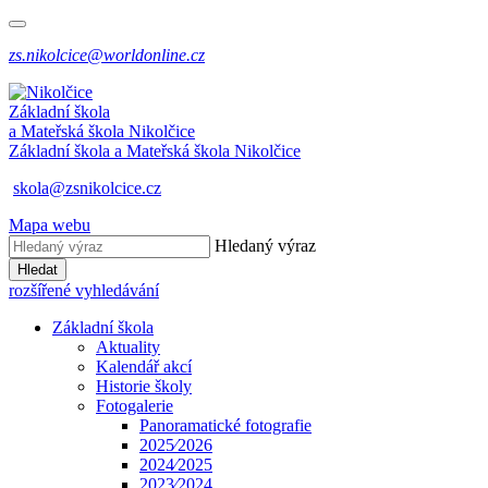
zs.nikolcice@worldonline.cz
Základní škola
a Mateřská škola
Nikolčice
Základní škola a Mateřská škola
Nikolčice
skola@zsnikolcice.cz
Mapa webu
Hledaný výraz
Hledat
rozšířené vyhledávání
Základní škola
Aktuality
Kalendář akcí
Historie školy
Fotogalerie
Panoramatické fotografie
2025⁄2026
2024⁄2025
2023⁄2024