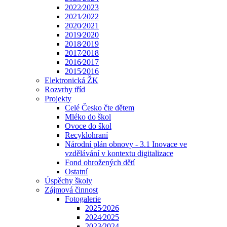
2022⁄2023
2021⁄2022
2020⁄2021
2019⁄2020
2018⁄2019
2017⁄2018
2016⁄2017
2015⁄2016
Elektronická ŽK
Rozvrhy tříd
Projekty
Celé Česko čte dětem
Mléko do škol
Ovoce do škol
Recyklohraní
Národní plán obnovy - 3.1 Inovace ve
vzdělávání v kontextu digitalizace
Fond ohrožených dětí
Ostatní
Úspěchy školy
Zájmová činnost
Fotogalerie
2025⁄2026
2024⁄2025
2023⁄2024