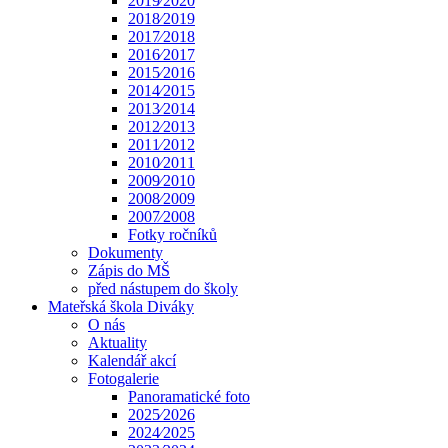
2019⁄2020
2018⁄2019
2017⁄2018
2016⁄2017
2015⁄2016
2014⁄2015
2013⁄2014
2012⁄2013
2011⁄2012
2010⁄2011
2009⁄2010
2008⁄2009
2007⁄2008
Fotky ročníků
Dokumenty
Zápis do MŠ
před nástupem do školy
Mateřská škola Diváky
O nás
Aktuality
Kalendář akcí
Fotogalerie
Panoramatické foto
2025⁄2026
2024⁄2025