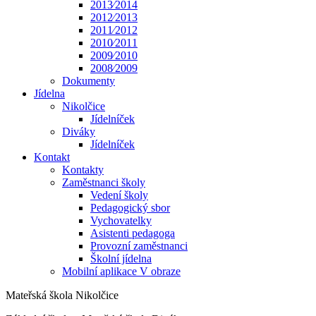
2013⁄2014
2012⁄2013
2011⁄2012
2010⁄2011
2009⁄2010
2008⁄2009
Dokumenty
Jídelna
Nikolčice
Jídelníček
Diváky
Jídelníček
Kontakt
Kontakty
Zaměstnanci školy
Vedení školy
Pedagogický sbor
Vychovatelky
Asistenti pedagoga
Provozní zaměstnanci
Školní jídelna
Mobilní aplikace V obraze
Mateřská škola Nikolčice