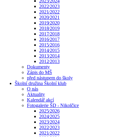
2023⁄2024
2022⁄2023
2021⁄2022
2020⁄2021
2019⁄2020
2018⁄2019
2017⁄2018
2016⁄2017
2015⁄2016
2014⁄2015
2013⁄2014
2012⁄2013
Dokumenty
Zápis do MŠ
před nástupem do školy
Školní družina Školní klub
O nás
Aktuality
Kalendář akcí
Fotogalerie ŠD - Nikolčice
2025⁄2026
2024⁄2025
2023⁄2024
2022⁄2023
2021⁄2022