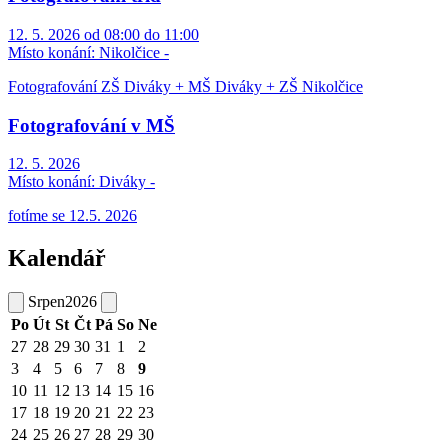
12. 5. 2026 od 08:00 do 11:00
Místo konání:
Nikolčice -
Fotografování ZŠ Diváky + MŠ Diváky + ZŠ Nikolčice
Fotografování v MŠ
12. 5. 2026
Místo konání:
Diváky -
fotíme se 12.5. 2026
Kalendář
Srpen
2026
Po
Út
St
Čt
Pá
So
Ne
27
28
29
30
31
1
2
3
4
5
6
7
8
9
10
11
12
13
14
15
16
17
18
19
20
21
22
23
24
25
26
27
28
29
30