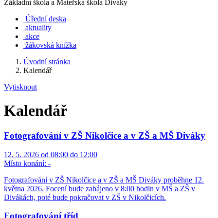
Základní škola a Mateřská škola Diváky
Úřední deska
aktuality
akce
žákovská knížka
Úvodní stránka
Kalendář
Vytisknout
Kalendář
Fotografování v ZŠ Nikolčice a v ZŠ a MŠ Diváky
12. 5. 2026 od 08:00 do 12:00
Místo konání:
-
Fotografování v ZŠ Nikolčice a v ZŠ a MŠ Diváky proběhne 12.
května 2026. Focení bude zahájeno v 8:00 hodin v MŠ a ZŠ v
Divákách, poté bude pokračovat v ZŠ v Nikolčicích.
Fotografování tříd