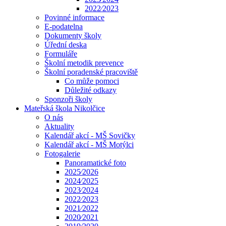
2022⁄2023
Povinné informace
E-podatelna
Dokumenty školy
Úřední deska
Formuláře
Školní metodik prevence
Školní poradenské pracoviště
Co může pomoci
Důležité odkazy
Sponzoři školy
Mateřská škola Nikolčice
O nás
Aktuality
Kalendář akcí - MŠ Sovičky
Kalendář akcí - MŠ Motýlci
Fotogalerie
Panoramatické foto
2025⁄2026
2024⁄2025
2023⁄2024
2022⁄2023
2021⁄2022
2020⁄2021