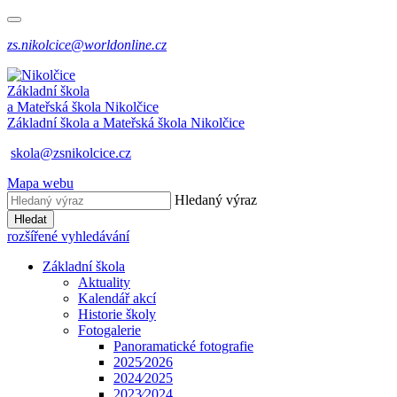
zs.nikolcice@worldonline.cz
Základní škola
a Mateřská škola
Nikolčice
Základní škola a Mateřská škola
Nikolčice
skola@zsnikolcice.cz
Mapa webu
Hledaný výraz
Hledat
rozšířené vyhledávání
Základní škola
Aktuality
Kalendář akcí
Historie školy
Fotogalerie
Panoramatické fotografie
2025⁄2026
2024⁄2025
2023⁄2024