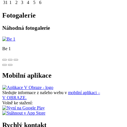
31
1
2
3
4
5
6
Fotogalerie
Náhodná fotogalerie
Be 1
Mobilní aplikace
Sledujte informace z našeho webu v
mobilní aplikaci –
V OBRAZE.
Volně ke stažení:
Rychlý kontakt