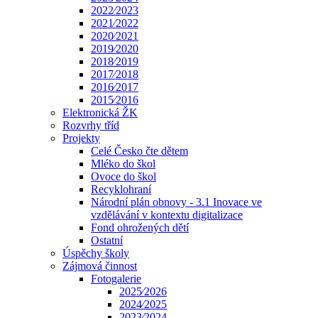
2022⁄2023
2021⁄2022
2020⁄2021
2019⁄2020
2018⁄2019
2017⁄2018
2016⁄2017
2015⁄2016
Elektronická ŽK
Rozvrhy tříd
Projekty
Celé Česko čte dětem
Mléko do škol
Ovoce do škol
Recyklohraní
Národní plán obnovy - 3.1 Inovace ve
vzdělávání v kontextu digitalizace
Fond ohrožených dětí
Ostatní
Úspěchy školy
Zájmová činnost
Fotogalerie
2025⁄2026
2024⁄2025
2023⁄2024